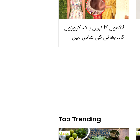
لاکھوں کا نہیں بلکہ کروڑوں
کا۔۔ بھائی کی شادی میں
پریانکا کے ہار نے دھوم مچا
دی ! قیمت نے سب کے ہوش
اڑا دیے
Top Trending