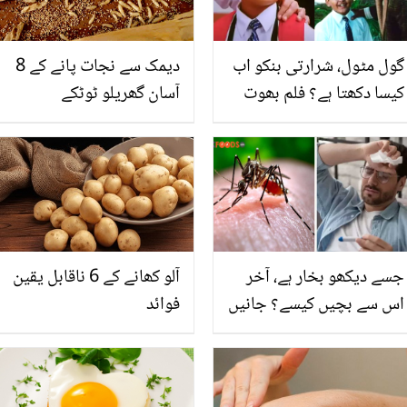
گول مٹول، شرارتی بنکو اب
دیمک سے نجات پانے کے 8
کیسا دکھتا ہے؟ فلم بھوت
آسان گھریلو ٹوٹکے
ناتھ کے بنکو کی نئی
تصاویر نے سب کو حیران
کردیا
جسے دیکھو بخار ہے، آخر
آلو کھانے کے 6 ناقابل یقین
اس سے بچیں کیسے؟ جانیں
فوائد
چکن گونیا کی علامات،
گھریلو علاج اور اس سے
بچنے کے طریقے