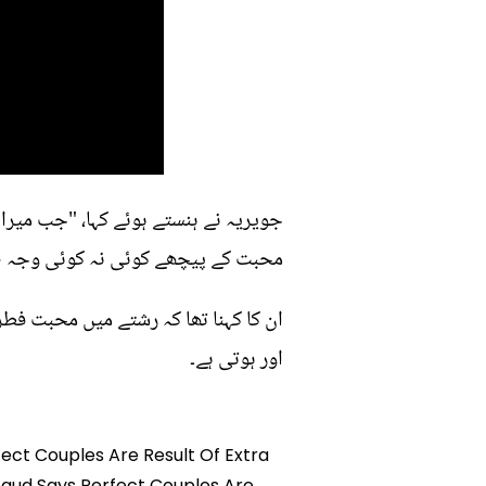
جویریہ نے ہنستے ہوئے کہا، "جب میرا
محبت کے پیچھے کوئی نہ کوئی وجہ ض
ان کا کہنا تھا کہ رشتے میں محبت فط
اور ہوتی ہے۔
rfect Couples Are Result Of Extra
a Saud Says Perfect Couples Are