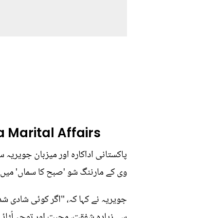
 Marital Affairs
پاکستانی اداکارہ اور میزبان جویریہ 
وی کے مارننگ شو 'صبح کا سماں' میں 
جویریہ نے کہا کہ، "اگر کوئی شادی 
سے زیادہ شفقت، محبت اور توجہ لُٹائے