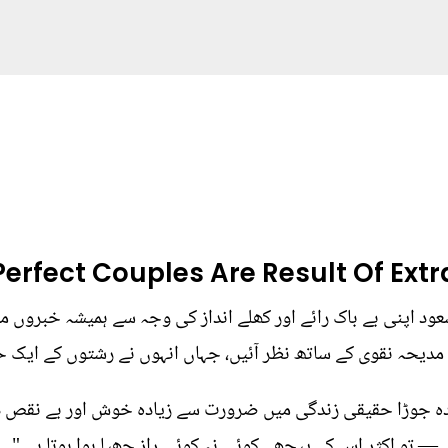
erfect Couples Are Result Of Extra
سعود اپنی بے باک رائے اور کھلے انداز کی وجہ سے ہمیشہ خبروں م
مدیحہ نقوی کے ساتھ نظر آئیں، جہاں انہوں نے رشتوں کے ایک ح
شدہ جوڑا حقیقی زندگی میں ضرورت سے زیادہ خوش اور بے نقص دک
 — تو اکثر اس کے پیچھے کوئی نہ کوئی راز چھپا ہوا ہوتا ہے۔"