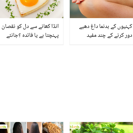
کہنیوں کے بدنما داغ دھبے
انڈا کھانے سے دل کو نقصان
دور کرنے کے چند مفید
پہنچتا ہے یا فائدہ ؟جانئے
طریقے
تحقیق کیا کہتی ہے