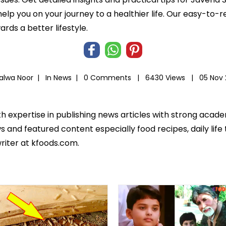
o help you on your journey to a healthier life. Our easy-t
ds a better lifestyle.
Salwa Noor |
In
News
|
0 Comments |
6430 Views |
05 Nov 
th expertise in publishing news articles with strong acad
 and featured content especially food recipes, daily life 
riter at kfoods.com.