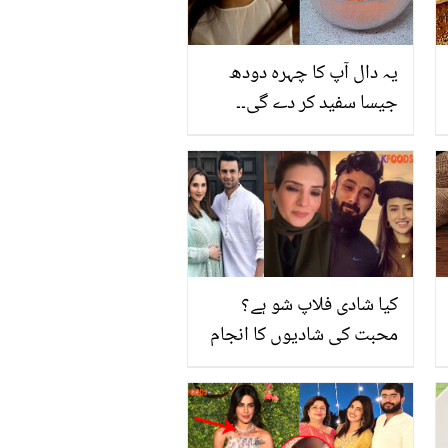
یہ دال آپ کا چہرہ دودھ
جیسا سفید کر دے گی۔۔
ڈاکٹر بلقیس نے دھوپ سے
سیاہ پڑتی رنگت کو نکھارنے
کے کون سے 3 ٹوٹکے
بتادیے؟
کیا شادی فلاپ شو ہے؟
محبت کی شادیوں کا انجام
طلاق کی صورت! ریشم نے
چبھتا ہوا سوال کرڈالا