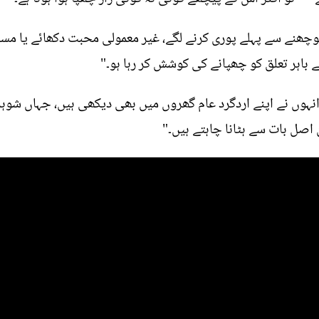
وچھنے سے پہلے پوری کرنے لگے، غیر معمولی محبت دکھائے یا 
باہر تعلق کو چھپانے کی کوشش کر رہا ہو۔"
ں انہوں نے اپنے اردگرد عام گھروں میں بھی دیکھی ہیں، جہاں ش
 اصل بات سے ہٹانا چاہتے ہیں۔"