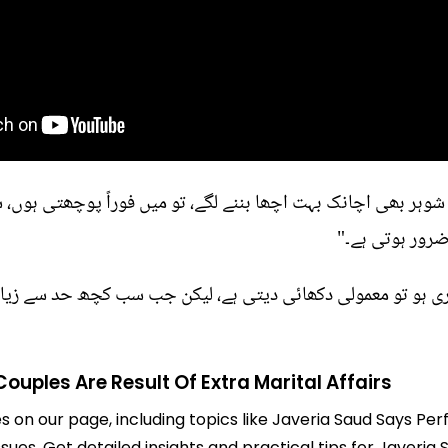
 شوہر بھی اچانک بہت اچھا بننے لگے، تو میں فوراً پوچھتی ہوں
رور ہوتی ہے۔"
ری ہو تو معمولی دکھائی دیتی ہے، لیکن جب سب کچھ حد سے زیاد
ouples Are Result Of Extra Marital Affairs
es on our page, including topics like Javeria Saud Says Pe
ssues. Get detailed insights and practical tips for Javeri