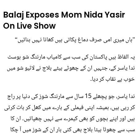
Balaj Exposes Mom Nida Yasir
On Live Show
"ہاں میری امی صرف دماغ پکاتی ہیں کھانا نہیں بناتیں“
یہ الفاظ ہیں پاکستان کی سب سے کامیاب مارننگ شو ہوسٹ
ندا یاسر کے، جنہیں ان کے چھوٹے بیٹے بلاج نے لائیو شو میں
خوب بے نقاب کر دیا۔
ندا یاسر، جو پچھلے 15 سال سے مارننگ شوز کی دنیا پر راج
کر رہی ہیں، ہمیشہ اپنی فیملی کے بارے میں کھل کر بات کرتی
ہیں اور اپنے بچوں کو بھی کیمرے سے نہیں چھپاتیں۔ ان کا
سب سے چھوٹا بیٹا بلاج بھی کئی بار ان کے شوز میں آ چکا