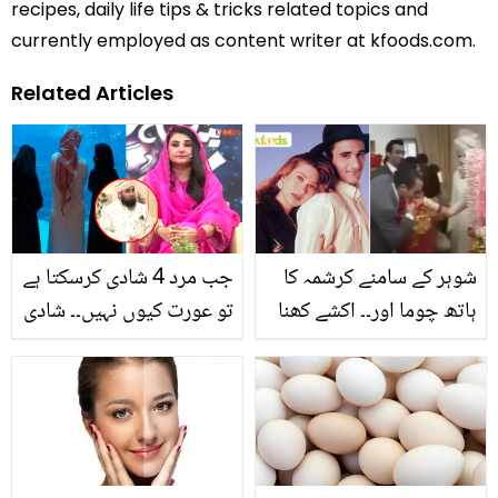
recipes, daily life tips & tricks related topics and
currently employed as content writer at kfoods.com.
Related Articles
شوہر کے سامنے کرشمہ کا
جب مرد 4 شادی کرسکتا ہے
ہاتھ چوما اور۔۔ اکشے کھنا
تو عورت کیوں نہیں۔۔ شادی
کی کرشمہ کپور سے شادی
شدہ عورت کا کسی اور سے
کیوں نہ ہو سکی تھی؟
محبت کا اعتراف ! وظیفہ
سنسنی خیز انکشاف
پوچھنے پر مولانا صاحب
نے کیا جواب دیا؟