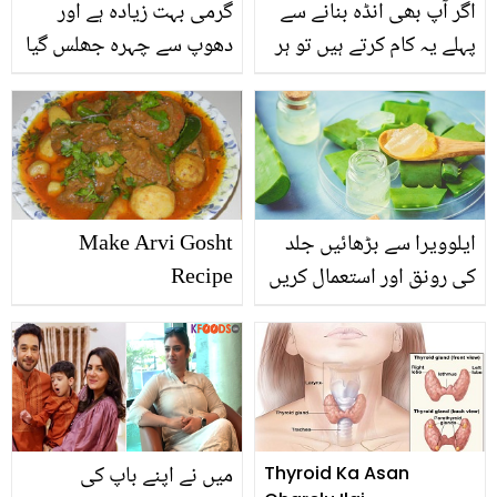
اگر آپ بھی انڈہ بنانے سے
گرمی بہت زیادہ ہے اور
پہلے یہ کام کرتے ہیں تو ہر
دھوپ سے چہرہ جھلس گیا
گر نہ کریں کیونکہ ماہرین
ہے، جانیں دھوپ میں
کہتے ہیں کہ۔۔۔۔
جھلسے چہرے کو تروتازہ
اور محفوظ رکھنے کے چند
طریقے جن کو اپنا کر آپ
نظر آئیں حسین اور جوان
ایلوویرا سے بڑھائیں جلد
Make Arvi Gosht
کی رونق اور استعمال کریں
Recipe
یہ 4 بہترین ایلوویرا ماسک
میں نے اپنے باپ کی
Thyroid Ka Asan