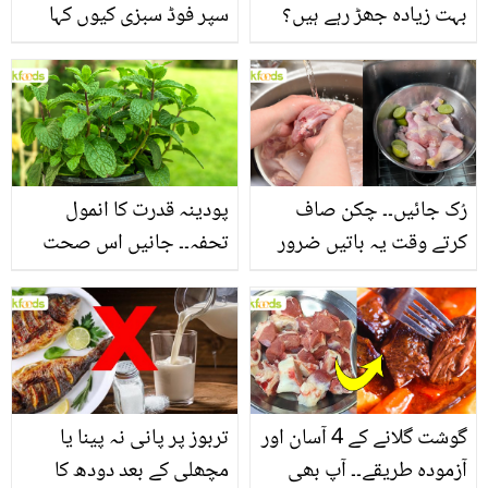
بہت زیادہ جھڑ رہے ہیں؟
سپر فوڈ سبزی کیوں کہا
جانیں بالوں کو مضبوط
جاتا ہے؟ جانیں وٹامنز،
بنانے کے چند قدرتی طریقے
منرلز اور اینٹی آکسیڈنٹس
سے بھرپور اس سبزی کے
فائدے
رُک جائیں۔۔ چکن صاف
پودینہ قدرت کا انمول
کرتے وقت یہ باتیں ضرور
تحفہ۔۔ جانیں اس صحت
یاد رکھیں
بخش پتوں کے 10 حیرت
انگیز طبی فوائد
گوشت گلانے کے 4 آسان اور
تربوز پر پانی نہ پینا یا
آزمودہ طریقے۔۔ آپ بھی
مچھلی کے بعد دودھ کا