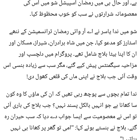
ہے، اور حال ہی میں رمضان اسپیشل شو میں اس کی
معصومانہ شرارتوں نے سب کو خوب محظوظ کیا۔
شو میں ندا یاسر نے اے آر وائی رمضان ٹرانسمیشن کے ننھے
اسٹارز کو مدعو کیا، جن میں شاہ برادران، شیراز، مسکان اور
ان کا اپنا بیٹا بلاج شامل تھے۔ پروگرام میں دلچسپ اور
مزاحیہ سیگمنٹس پیش کیے گئے، مگر سب سے زیادہ ہنسی اس
وقت آئی جب بلاج نے اپنی ماں کی قلعی کھول دی!
ندا تمام بچوں سے پوچھ رہی تھیں کہ ان کی ماؤں کا وہ کون
سا کھانا ہے جو انہیں بالکل پسند نہیں؟ جب بلاج کی باری آئی
تو اس نے معصومیت سے ایسا جواب دے دیا کہ سب حیران رہ
گئے۔ بلاج نے ہنستے ہوئے کہا: "امی تو گھر پر کھانا ہی نہیں
بناتیں!"