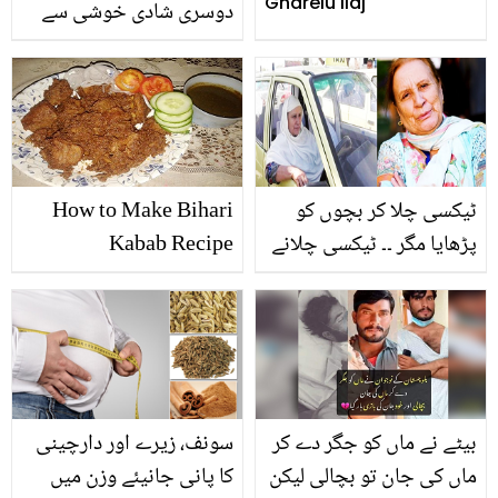
Gharelu Ilaj
دوسری شادی خوشی سے
کروائی ۔۔ فیصل قریشی کی
بیٹی پہلی مرتبہ اپنے والد
کی شادی سے متعلق
انکشاف کرتے ہوئے
ٹیکسی چلا کر بچوں کو
How to Make Bihari
پڑھایا مگر ۔۔ ٹیکسی چلانے
Kabab Recipe
والی ماں کی کہانی، جس
نے بچوں کے منہ موڑنے کے
بعد بھی ان کے لیے دعا کرنا
نہیں چھوڑی
بیٹے نے ماں کو جگر دے کر
سونف، زیرے اور دارچینی
ماں کی جان تو بچالی لیکن
کا پانی جانیئے وزن میں