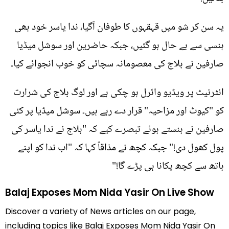
یہ سن کر شو میں قہقہوں کا طوفان آگیا، ندا یاسر خود بھی
ہنسی سے بے حال ہو گئیں، جبکہ حاضرین اور سوشل میڈیا
صارفین نے بلاج کی معصومانہ سچائی کو خوب انجوائے کیا۔
انٹرنیٹ پر ویڈیو وائرل ہو چکی ہے اور لوگ بلاج کی شرارت
کو "کیوٹ اور مزاحیہ" قرار دے رہے ہیں۔ سوشل میڈیا پر کئی
صارفین نے ہنستے ہوئے تبصرے کیے کہ "بلاج نے ندا یاسر کی
پول کھول دی!" جبکہ کچھ نے مذاقاً کہا کہ "اب ندا کو اپنے
ہاتھ سے کچھ پکانا ہی پڑے گا!"
Balaj Exposes Mom Nida Yasir On Live Show
Discover a variety of News articles on our page,
including topics like Balaj Exposes Mom Nida Yasir On