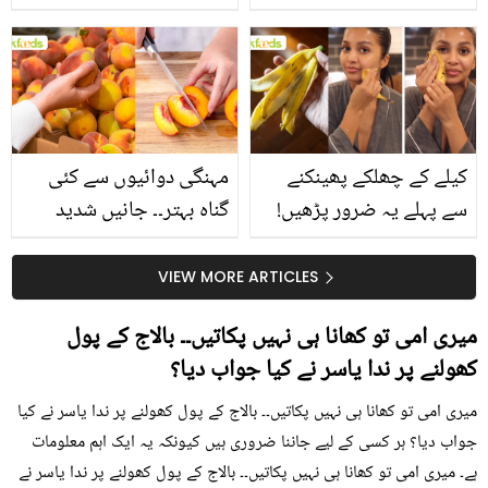
جانیں انٹرنیشنل شیف کے
استعمال۔۔ جانیں کھانوں
بتائے راز
سے متعلق غلط فہمیوں کی
حقیقت کیا ہے اور افواہ
کیا؟
کیلے کے چھلکے پھینکنے
مہنگی دوائیوں سے کئی
سے پہلے یہ ضرور پڑھیں!
گناہ بہتر۔۔ جانیں شدید
جلد کے 3 بڑے مسائل کا
گرمی کے موسم میں آڑو
سستا اور قدرتی حل
کیوں کھانا چاہیے؟
VIEW MORE ARTICLES
میری امی تو کھانا ہی نہیں پکاتیں۔۔ بالاج کے پول
کھولنے پر ندا یاسر نے کیا جواب دیا؟
میری امی تو کھانا ہی نہیں پکاتیں۔۔ بالاج کے پول کھولنے پر ندا یاسر نے کیا
جواب دیا؟ ہر کسی کے لیے جاننا ضروری ہیں کیونکہ یہ ایک اہم معلومات
ہے۔ میری امی تو کھانا ہی نہیں پکاتیں۔۔ بالاج کے پول کھولنے پر ندا یاسر نے