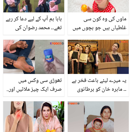
ماوں کی وہ کون سی
بابا ہم آپ کے لیے دعا کر رہے
غلطیاں ہیں جو بچوں میں
تھے۔۔ محمد رضوان کی
جلدی امراض کی وجہ بن
اپنی ننھی بیٹیوں کے ساتھ
سکتی ہیں
گھل مل جانے کی
خوبصورت ویڈیو آپ کو
گرما دے گی
یہ میرے لیئے باعث فخر ہے
تھوڑی سی وکس میں
۔۔ ماہرہ خان کو برطانوی
صرف ایک چیز ملائیں اور..
پارلیمنٹ نے کس اعزاز سے
پھٹی ایڑیوں اور بدنما
نواز دیا؟
پیروں کو نرم و ملائم بنانے
کا سستا ٹوٹکہ