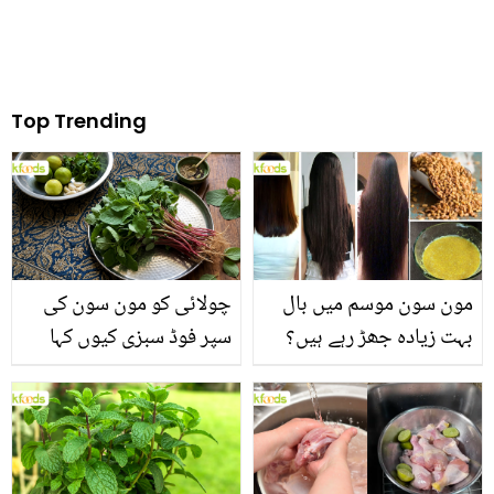
Top Trending
مون سون موسم میں بال
چولائی کو مون سون کی
بہت زیادہ جھڑ رہے ہیں؟
سپر فوڈ سبزی کیوں کہا
جانیں بالوں کو مضبوط
جاتا ہے؟ جانیں وٹامنز،
بنانے کے چند قدرتی طریقے
منرلز اور اینٹی آکسیڈنٹس
سے بھرپور اس سبزی کے
فائدے