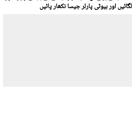
لگائیں اور بیوٹی پارلر جیسا نکھار پائیں