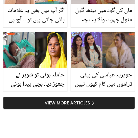
ماں کی گود میں بیٹھا گول
اگر آپ میں بھی یہ علامات
مٹول چہرے والا یہ بچہ
پائی جاتی ہیں تو ۔۔ آج ہی
کون ہے جو آج شوبز
ڈاکٹر بلقیس کا بتایا گیا
انڈسٹری کا مقبول ترین
علاج جان لیں تاکہ تھائی
اداکار ہے؟
رائیڈ، خواتین میں پائی
جانے والی عام بیماری کو
کنٹرول کرسکیں
جویریہ عباسی کی بیٹی
حاملہ ہوئی تو شوہر نے
ڈراموں میں کام کیوں نہیں
چھوڑ دیا، بچی پیدا ہوئی
کرنا چاہتیں؟ عنزیلہ عباسی
تو ڈاکٹر نے مدد نہیں کی ۔۔
کی پاکستانی ڈراموں پر
تڑپتی ماں کی وہ کہانی جو
VIEW MORE ARTICLES
کڑی تنقید
معاشرے کی بے حسی کا
منہ بولتا ثبوت ہے