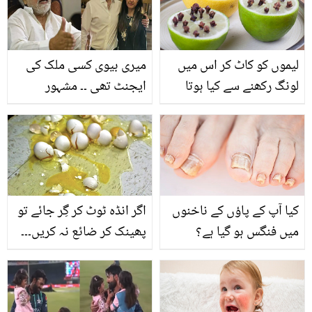
لیموں کو کاٹ کر اس میں
میری بیوی کسی ملک کی
لونگ رکھنے سے کیا ہوتا
ایجنٹ تھی ۔۔ مشہور
ہے؟ فائدے جان کر آپ بھی
صحافی ایاز امیر کے بیٹے
استعمال کرنا شروع کر دیں
نے اہلیہ کو قتل کس وجہ
گے
سے کیا؟ پولیس کے سامنے
سچ بول دیا
کیا آپ کے پاؤں کے ناخنوں
اگر انڈہ ٹوٹ کر گِر جائے تو
میں فنگس ہو گیا ہے؟
پھینک کر ضائع نہ کریں۔۔۔
جانیئے پیروں کے ناخن سے
جانیئے اس کو استعمال
فنگس ختم کرنے کے آسان
کرنے کی 4 آسان ٹپس
طریقے