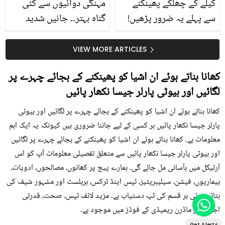
کیلے کے چھلکے پھینکنے
مہنگی دوائیوں سے کئی
سے پہلے یہ ضرور پڑھیں!
گناہ بہتر۔۔ جانیں شدید
جلد کے 3 بڑے مسائل کا
گرمی کے موسم میں آڑو
سستا اور قدرتی حل
کیوں کھانا چاہیے؟
VIEW MORE ARTICLES
کھانا بناتے ہوئے ان اشیا کو پھینکنے کے بجائے چہرے پر
لگائیں اور بیوٹی پارلر جیسا نکھار پائیں
کھانا بناتے ہوئے ان اشیا کو پھینکنے کے بجائے چہرے پر لگائیں اور بیوٹی
پارلر جیسا نکھار پائیں ہر کسی کے لیے جاننا ضروری ہیں کیونکہ یہ ایک اہم
معلومات ہے۔ کھانا بناتے ہوئے ان اشیا کو پھینکنے کے بجائے چہرے پر لگائیں
اور بیوٹی پارلر جیسا نکھار پائیں سے متعلق تفصیلی معلومات آپ کو اس
آرٹیکل میں بآسانی مل جائے گی۔ ہمارے پیج پر کھانوں، مصالحوں، ادویات،
بیماریوں، فیشن، سیلیبریٹیز، ٹپس اینڈ ٹرکس، ہربلسٹ اور مشہور شیف کی
بتائی ہوئی ہر قسم کی ٹپ دستیاب ہے۔ مزید لائف ٹپس، صحت، قدرتی
اجزاء اور ماڈرن ریمیڈی کے فوڈز میں موجود ہے۔
Get Alerts