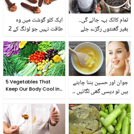
تمام کالک بہہ جائے گی..
ایک کلو گوشت میں وہ
بغیر گھنٹوں رگڑے جلے
طاقت نہیں جو لونگ کے 2
ہوئے برتن منٹوں میں صاف
دانوں میں ہے ۔۔ روزانہ 2
کرنے کا طریقہ
لونگ کھانے سے کیا ہوتا ہے؟
فائدے اور استعمال جان کر
آپ بھی یہ کام ضرور کریں
گے
جوان اور حسین بننا چاہتے
5 Vegetables That
Keep Our Body Cool in
ہیں تو دیسی گھی لگائیں ۔۔
Ramadan
دیسی گھی صحت کے
فائدوں کے ساتھ حسن کے
نکھار میں بھی کارآمد