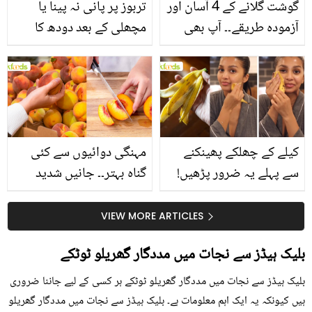
گوشت گلانے کے 4 آسان اور
تربوز پر پانی نہ پینا یا
آزمودہ طریقے۔۔ آپ بھی
مچھلی کے بعد دودھ کا
جانیں انٹرنیشنل شیف کے
استعمال۔۔ جانیں کھانوں
بتائے راز
سے متعلق غلط فہمیوں کی
حقیقت کیا ہے اور افواہ
کیا؟
کیلے کے چھلکے پھینکنے
مہنگی دوائیوں سے کئی
سے پہلے یہ ضرور پڑھیں!
گناہ بہتر۔۔ جانیں شدید
جلد کے 3 بڑے مسائل کا
گرمی کے موسم میں آڑو
سستا اور قدرتی حل
کیوں کھانا چاہیے؟
VIEW MORE ARTICLES
بلیک ہیڈز سے نجات میں مددگار گھریلو ٹوٹکے
بلیک ہیڈز سے نجات میں مددگار گھریلو ٹوٹکے ہر کسی کے لیے جاننا ضروری
ہیں کیونکہ یہ ایک اہم معلومات ہے۔ بلیک ہیڈز سے نجات میں مددگار گھریلو