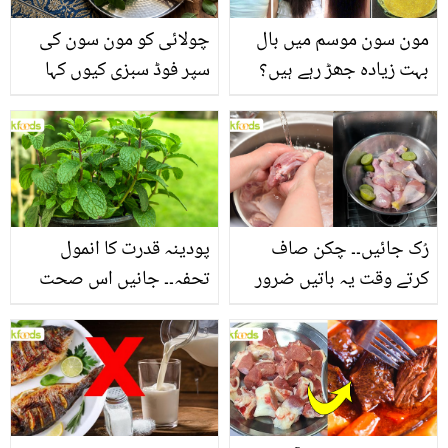
مون سون موسم میں بال
چولائی کو مون سون کی
بہت زیادہ جھڑ رہے ہیں؟
سپر فوڈ سبزی کیوں کہا
جانیں بالوں کو مضبوط
جاتا ہے؟ جانیں وٹامنز،
بنانے کے چند قدرتی طریقے
منرلز اور اینٹی آکسیڈنٹس
سے بھرپور اس سبزی کے
فائدے
رُک جائیں۔۔ چکن صاف
پودینہ قدرت کا انمول
کرتے وقت یہ باتیں ضرور
تحفہ۔۔ جانیں اس صحت
یاد رکھیں
بخش پتوں کے 10 حیرت
انگیز طبی فوائد