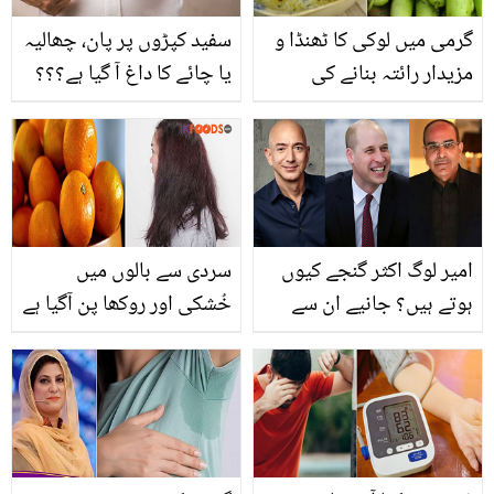
گرمی میں لوکی کا ٹھنڈا و
سفید کپڑوں پر پان، چھالیہ
مزیدار رائتہ بنانے کی
یا چائے کا داغ آ گیا ہے؟؟؟
ریسیپی۔۔ جانیں یہ گردے
ان داغوں کو صاف کرنے کے
اور جگر سمیت کون سی
لئے زیادہ محنت نہ کریں
بیماریوں سے بچائے؟
بس ہماری بتائی ہوئی آسان
سی ٹِپس آزمائیں اور سفید
کپڑے چمکائیں
امیر لوگ اکثر گنجے کیوں
سردی سے بالوں میں
ہوتے ہیں؟ جانیے ان سے
خُشکی اور روکھا پن آگیا ہے
متعلق وہ معلومات جو اکثر
تو ان کو کینو کیسے نرم و
لوگ نہیں جانتے
ملائم بناتا ہے؟ گھر بیٹھے
اپنے بالوں کو ملائم بنانے کا
آسان طریقہ ویڈیو میں