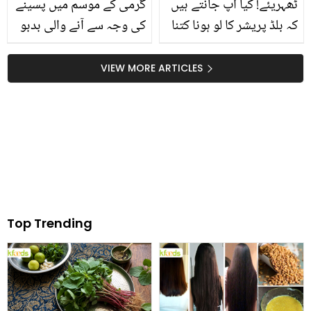
ٹھہریئے! کیا آپ جانتے ہیں
گرمی کے موسم میں پسینے
کہ بلڈ پریشر کا لو ہونا کتنا
کی وجہ سے آنے والی بدبو
خطرناک ثابت ہو سکتا ہے؟
سے پریشان ہیں؟؟؟ تو پھر
جانیئے اس کے نقصانات اور
جانیں ڈاکٹر بلقیس کی
VIEW MORE ARTICLES
بلڈ پریشر نارمل کرنے کے
بتائی ہوئی ایک ایسی ٹِپ
چند گھریلو طریقے
جس سے نہ زیادہ پسینہ آئے
گا اور نہ ہی پسینے کی بدبو
Top Trending