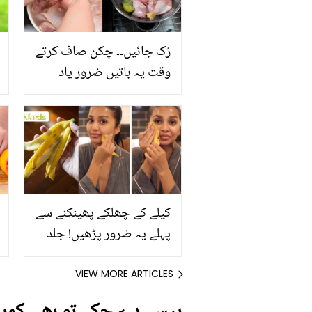
رُک جائیں۔۔ چکن صاف کرتے
وقت یہ باتیں ضرور یاد
رکھیں
کیلے کے چھلکے پھینکنے سے
پہلے یہ ضرور پڑھیں! جلد
کے 3 بڑے مسائل کا سستا
اور قدرتی حل
VIEW MORE ARTICLES
پیسے دے چکے تو بھی کمرہ 