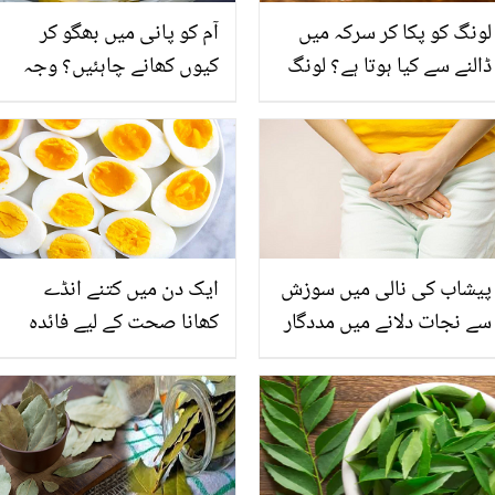
لونگ کو پکا کر سرکہ میں
آم کو پانی میں بھگو کر
ڈالنے سے کیا ہوتا ہے؟ لونگ
کیوں کھانے چاہئیں؟ وجہ
کے استعمال کا ایسا طریقہ
جان کر آپ بھی ایسا کرنا
جو آپ کے بھی ہزاروں روپے
شروع کردیں گے
بچا سکتا ہے
پیشاب کی نالی میں سوزش
ایک دن میں کتنے انڈے
سے نجات دلانے میں مددگار
کھانا صحت کے لیے فائدہ
8 گھریلو نسخے
مند؟