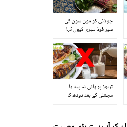
چولائی کو مون سون کی
سپر فوڈ سبزی کیوں کہا
جاتا ہے؟ جانیں وٹامنز،
منرلز اور اینٹی آکسیڈنٹس
سے بھرپور اس سبزی کے
فائدے
تربوز پر پانی نہ پینا یا
مچھلی کے بعد دودھ کا
استعمال۔۔ جانیں کھانوں
سے متعلق غلط فہمیوں کی
حقیقت کیا ہے اور افواہ کیا؟
جان کر آپ بہت بڑی مصیبت