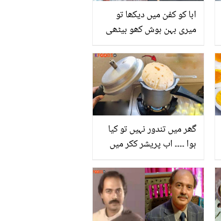
ابا کو کفن میں دیکھا تو
میری بہن ہوش کھو بیٹھی
۔۔ شاہ رُخ خان کی بہن کون
ہے اور وہ پاگل کب ہوئی؟
بے پناہ دولت مگر رشتوں
سے محروم
گھر میں تندور نہیں تو کیا
ہوا ۔۔۔۔ اب پریشر ککر میں
تندور جیسی مزیدار روٹیاں
پکائیں