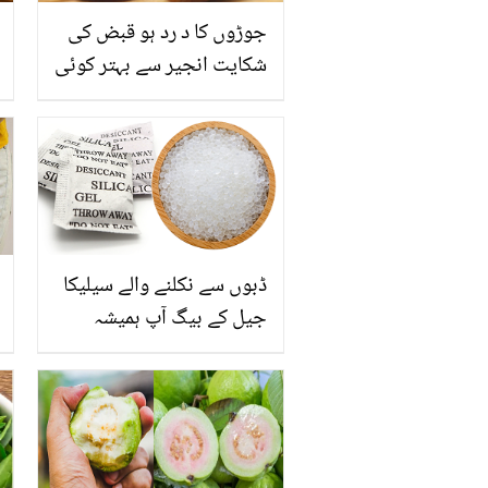
جوڑوں کا د رد ہو قبض کی
شکایت انجیر سے بہتر کوئی
دوا نہیں جانئے اسے ان
بیماریوں سے نجات کے لئے
کیسے استعمال کیا جائے
ڈبوں سے نکلنے والے سیلیکا
جیل کے بیگ آپ ہمیشہ
کچرے میں پھینک دیتے
ہیں، مگر ان کے چند ایسے
ناقابل یقین فوائد جو شاید
ہی کسی کو معلوم ہوں