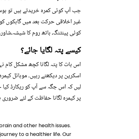
جب آپ کوئی کمرہ خریدتے ہیں تو ہوس
غیر اخلاقی حرکت بعد میں گاہکوں کو ب
کوئی پینٹنگ، باتھ روم کا شیشہ،شاور
کیسے پتہ لگایا جائے؟
اس بات کا پتہ لگانا کچھ مشکل کام نہی
اسکرین پر دیکھتے رہیں۔ موبائل کیمر
لیں کہ اس جگہ سے آپ کو ریکارڈ کیا 
پر کیمرہ لگانا حفاظت کے لئے ضروری ہو
orain and other health issues.
ourney to a healthier life. Our