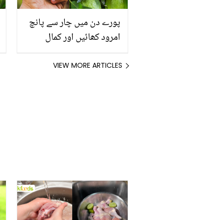
پورے دن میں چار سے پانچ
امرود کھائیں اور کمال
دیکھیں۔۔۔امرود کے بے شمار
فوائد
VIEW MORE ARTICLES