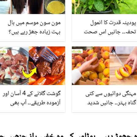
پودینہ قدرت کا انمول
مون سون موسم میں بال
تحفہ۔۔ جانیں اس صحت
بہت زیادہ جھڑ رہے ہیں؟
بخش پتوں کے 10 حیرت
جانیں بالوں کو مضبوط
انگیز طبی فوائد
بنانے کے چند قدرتی طریقے
مہنگی دوائیوں سے کئی
گوشت گلانے کے 4 آسان اور
گناہ بہتر۔۔ جانیں شدید
آزمودہ طریقے۔۔ آپ بھی
گرمی کے موسم میں آڑو
جانیں انٹرنیشنل شیف کے
کیوں کھانا چاہیے؟
بتائے راز
چھوڑ دیں۔۔ ہوٹلوں کے وہ خفیہ راز جنھیں 