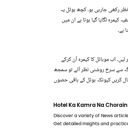
ظر رکھی جارہی ہو۔ کچھ ہوٹل یہ
کیمرہ لگایا گیا ہوتا ہے ان میں
 ہے۔
 لیں۔ اب موبائل کا کیمرہ آن کرکے
 جگہ سے سرخ روشنی نظر آئے تو سمجھ
مال کریں کیونکہ ہوٹل کے باقی حصوں
Hotel Ka Kamra Na Chorain
Discover a variety of News articl
Get detailed insights and practica