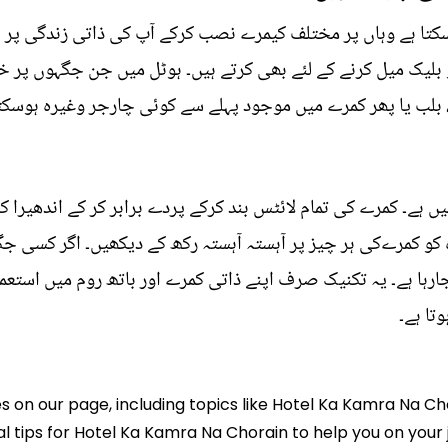
کتا ہے وہاں پر مختلف کیمرے نصب کرکے آپ کی ذاتی زندگی پر ن
لیک میل کرنے کے لئے بھی کرتے ہیں۔ ہوٹل میں جن جگہوں پر خفیہ 
، بلب یا پھر کمرے میں موجود پہلے سے کوئی چارجر وغیرہ ہوسکتا
ں ہے۔ کمرے کی تمام لائٹس بند کرکے پردے برابر کر کے اندھیرا کر
ہ کو کمرےکی ہر چیز پر آہستہ آہستہ رکھ کے دیکھیں۔ اگر کسی
جارہا ہے۔ یہ تکنیک صرف اپنے ذاتی کمرے اور باتھ روم میں استع
تا ہے۔
es on our page, including topics like Hotel Ka Kamra Na Ch
l tips for Hotel Ka Kamra Na Chorain to help you on your j