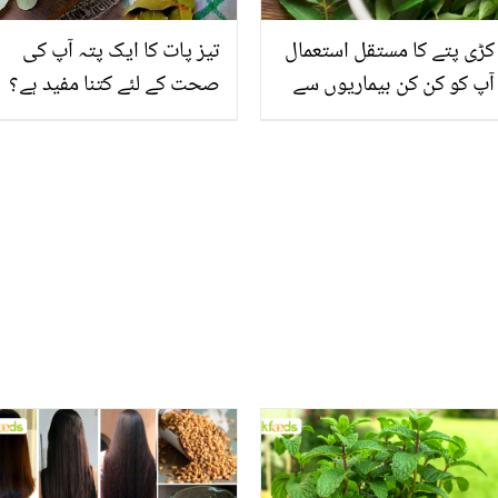
کڑی پتے کا مستقل استعمال
تیز پات کا ایک پتہ آپ کی
آپ کو کن کن بیماریوں سے
صحت کے لئے کتنا مفید ہے؟
بچا سکتا ہے؟یہ سادہ اورکم
جانیں اس کے زبردست
قیمت پودا آپ کی زندگی
فوائد جو آپ کی بھی کئی
بدل سکتا ہے
بیماریوں کے لیے مفید ثابت
ہوسکتے ہیں