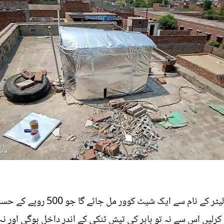
٭ بازار میں آپ کو واٹر ٹینکر کولر 
یں اس سے نہ تو باہر کی تپش ٹنکی کے اندر داخل ہوگی اور نہ ہ