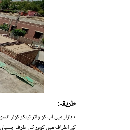
طریقہ:
کے اطراف میں کوور کی طرف چسپاں کرل