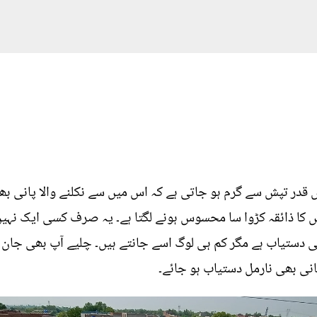
ر تپش سے گرم ہو جاتی ہے کہ اس میں سے نکلنے والا پانی بھی گ
و اس کا ذائقہ کڑوا سا محسوس ہونے لگتا ہے۔ یہ صرف کسی ایک نہیں
نی دستیاب ہے مگر کم ہی لوگ اسے جانتے ہیں۔ چلیے آپ بھی جان
نی بھی نارمل دستیاب ہو جائے۔