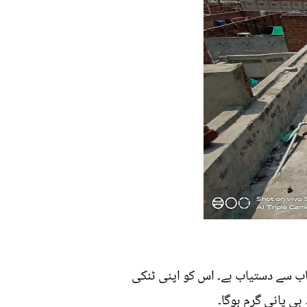
انسولیٹر کے نام سے ایک شیٹ کوور مل جائے گا جو 500 روپے کے حساب سے دستیاب ہے۔ اس کو اپنی ٹنکی
ی پانی گرم ہوگا۔