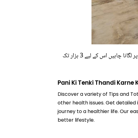
٭ کچھ لوگ صرف ایک حصے پر یہ کوور لگانا چاہتے ہیں ان کے لیے سستا پیکج ہوگا لیکن جو پوری ٹنکی پر لگانا چاہیں اس کے لیے 3 ہزار تک
Pani Ki Tenki Thandi Karne 
Discover a variety of Tips and Tot
other health issues. Get detailed 
journey to a healthier life. Ou
better lifestyle.