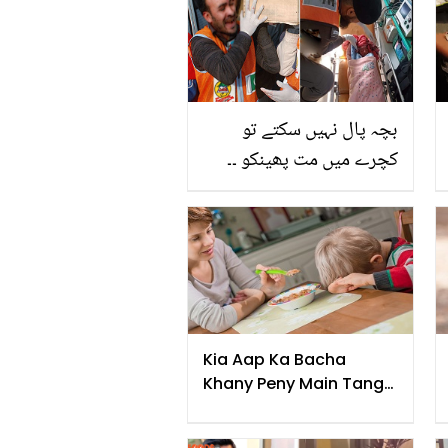
بچہ پال نہیں سکتے تو
کچرے میں مت پھینکو ۔۔
کچرے کے ڈھیر میں پھیکا
جانے والا نومولود انتقال
کرگیا، اُٹھانے والا ریسکیو
اہلکار بھی رو پڑا
Kia Aap Ka Bacha
Khany Peny Main Tang
Krta Hai