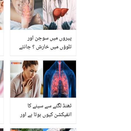
پیروں میں سوجن اور
تلوؤں میں خارش ؟ جانئے
پیروں میں کون سی علامات
کا ہونا جگر کی خرابی کا
باعث ہو سکتا ہے
ٹھنڈ لگنے سے سینے کا
انفیکشن کیوں ہوتا ہے اور
اس کے کیا نقصانات ہیں؟