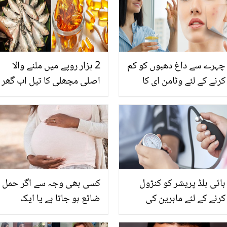
چہرے سے داغ دھبوں کو کم
2 ہزار روپے میں ملنے والا
کرنے کے لئے وٹامن ای کا
اصلی مچھلی کا تیل اب گھر
استعمال کیسے کریں؟
میں خود بنائیں ۔۔ جانیئے
جانیئے چند آسان طریقے اور
اس کو بنانے کا طریقہ
اس کے کرشماتی فوائد
ہائی بلڈ پریشر کو کنڑول
کسی بھی وجہ سے اگر حمل
کرنے کے لئے ماہرین کی
ضائع ہو جاتا ہے یا ایک
بتائی یہ ٹپس آزمائیں اور
مخصوص وقت کے بعد حمل