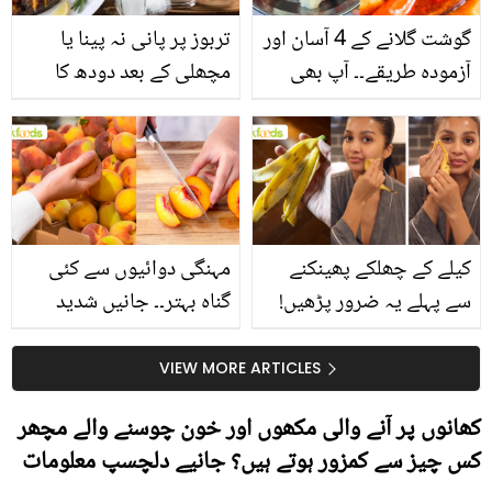
گوشت گلانے کے 4 آسان اور
تربوز پر پانی نہ پینا یا
آزمودہ طریقے۔۔ آپ بھی
مچھلی کے بعد دودھ کا
جانیں انٹرنیشنل شیف کے
استعمال۔۔ جانیں کھانوں
بتائے راز
سے متعلق غلط فہمیوں کی
حقیقت کیا ہے اور افواہ
کیا؟
کیلے کے چھلکے پھینکنے
مہنگی دوائیوں سے کئی
سے پہلے یہ ضرور پڑھیں!
گناہ بہتر۔۔ جانیں شدید
جلد کے 3 بڑے مسائل کا
گرمی کے موسم میں آڑو
سستا اور قدرتی حل
کیوں کھانا چاہیے؟
VIEW MORE ARTICLES
کھانوں پر آنے والی مکھوں اور خون چوسنے والے مچھر
کس چیز سے کمزور ہوتے ہیں؟ جانیے دلچسپ معلومات