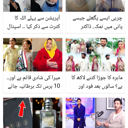
ہیں
مشکل میں پھنس سکتے
ہیں
چربی ایسے پگھلے جیسے
آپریشن سے پہلے اللہ کا
پانی میں نمک.. ڈاکٹر
کثرت سے ذکر کیا ۔۔ اسپتال
بلقیس نے صرف 15 دنوں
سے ڈرے ہوئے بچے کی قرآن
میں 40 کلو چربی پگھلانے
کی تلاوت کرنے کی ویڈیو
کا کیا طریقہ بتایا؟
نے لوگوں کے دل چھو لیے
ماہرہ کا جوڑا کتنے لاکھ کا
میرا کی شادی قائم ہے اور۔۔
ہے؟ سالوں بعد فود اور
10 برس تک برطانیہ جانے
ماہرہ نے مداحوں کے دل
پر پابندی کیوں لگائی گئی
ایک بار پھر دھڑکا دیے
تھی؟ والدہ کے انکشافات
نے لوگوں کو حیران کردیا