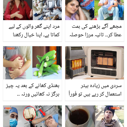
نے کیسے سب کی آنکھیں
فائدے جان لیں
نم کر دیں
مجھے آگے بڑھنے کی ہمت
مرد اپنے گھر والوں کے لیے
عطا کر۔۔ ثانیہ مرزا حوصلہ
کماتا ہے، اپنا خیال رکھنا
کھونے لگی ہیں؟ نئی
بھول جاتا ہے ۔۔ نادیہ افغان
پوسٹ پر صارفین تشویش
نے مردوں کی کن الفاظ میں
کا شکار
تعریف کردی؟ دیکھئے
ویڈیو
سردی میں زیادہ ہیٹر
بھنڈی کھانے کے بعد یہ چیز
استعمال کر رہے ہیں تو فَوراً
ہرگز نہ کھائیں ورنہ ۔۔
چھوڑ دیں، جانیئے ہیٹر کے
بھنڈی کے فائدوں کے ساتھ
استعمال کے 5 نقصان جو
ایسے سنگین نقصان جو آج
آپ کے لیے خطرہ بن سکتے
معلوم نہ ہوئے تو بڑی