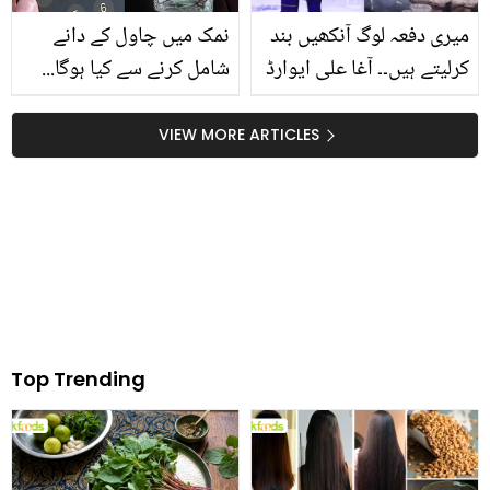
میری دفعہ لوگ آنکھیں بند
نمک میں چاول کے دانے
کرلیتے ہیں۔۔ آغا علی ایوارڈ
شامل کرنے سے کیا ہوگا...
شوز میں کیوں نہیں جاتے؟
وہ 5 ٹپس جو آپ 1 منٹ
بتاتے ہوئے برہم ہوگئے
میں سیکھ سکتے ہیں اور
VIEW MORE ARTICLES
باقی زندگی آسانی سے گزار
سکتے ہیں
Top Trending