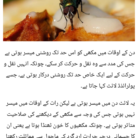
دن کے اوقات میں مکھی کو اس حد تک روشنی میسر ہوتی ہے
جس کی مدد سے وہ نقل و حرکت کر سکے، چونکہ انہیں نقل و
حرکت کے لیے ایک خاص حد تک روشنی درکار ہوتی ہے، جسے
پولرائذڈ لائٹ کہا جاتا ہے۔
یہ لائٹ دن میں میسر ہوتی ہے لیکن رات کے اوقات میں میسر
نہیں ہوتی جس کی وجہ سے مکھی کے دیکھنے کی صلاحیت
متاثر ہوتی ہے۔ چونکہ مکھیوں کا خون ٹھنڈا ہوتا ہے یعنی ان
کا جسمانی درجہ حرارت ارد گرد کے ماحول سے مماثلت رکھتا