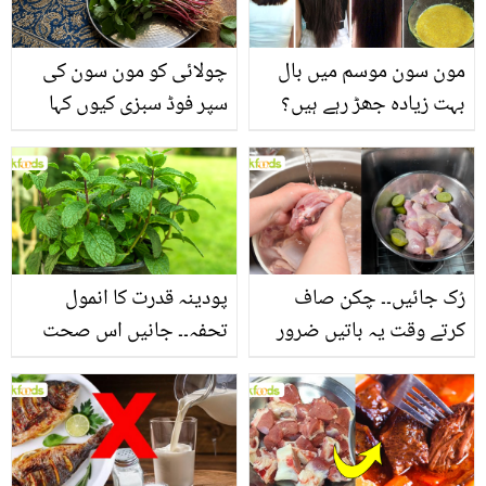
مون سون موسم میں بال
چولائی کو مون سون کی
بہت زیادہ جھڑ رہے ہیں؟
سپر فوڈ سبزی کیوں کہا
جانیں بالوں کو مضبوط
جاتا ہے؟ جانیں وٹامنز،
بنانے کے چند قدرتی طریقے
منرلز اور اینٹی آکسیڈنٹس
سے بھرپور اس سبزی کے
فائدے
رُک جائیں۔۔ چکن صاف
پودینہ قدرت کا انمول
کرتے وقت یہ باتیں ضرور
تحفہ۔۔ جانیں اس صحت
یاد رکھیں
بخش پتوں کے 10 حیرت
انگیز طبی فوائد