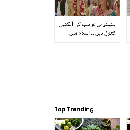
پھپھو نے تو سب کی آنکھیں
کھول دیں ۔۔ اسلام میں
نکاح کی شرائط آسان مگر،
ڈرامہ کچھ ان کہی میں
نکاح نامہ سے متعلق دکھایا
جانے والا سین سوشل میڈیا
پر وائرل
Top Trending