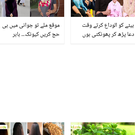
بیٹے کو الوداع کرتے وقت
موقع ملے تو جوانی میں ہی
دعا پڑھ کر پھونکتی ہوں
حج کریں کیونکہ۔۔ بابر
کیونکہ ۔۔ دونوں بیویوں کو
اعظم کی ماں جی کے ساتھ
خوش رکھنے والے اقرار
حج سے واپسی! گھر میں
الحسن کی فیملی سے متعلق
استقبال کے خوبصورت
دلچسپ معلومات
ویڈیو مناظر