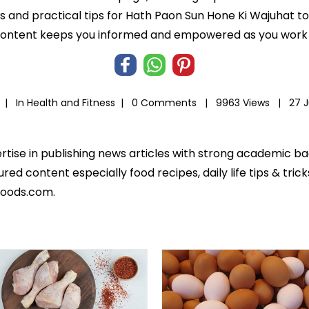
hts and practical tips for Hath Paon Sun Hone Ki Wajuhat to
 content keeps you informed and empowered as you work t
l |
In
Health and Fitness
|
0 Comments |
9963 Views |
27 
pertise in publishing news articles with strong academic b
ed content especially food recipes, daily life tips & tric
foods.com.