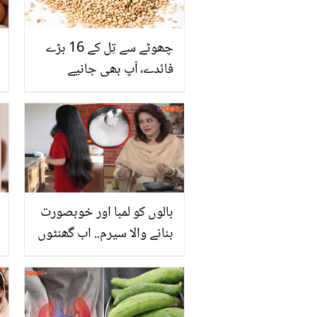
چھوٹے سے تِل کے 16 بڑے
فائدے٬ آپ بھی جانیے
بالوں کو لمبا اور خوبصورت
بنانے والا سیرم.. اب گھنٹوں
تیل نہ لگائیں بلکہ چاول کے
پانی سے بننے والا ڈاکٹر
بتول کا سیرم آزمائیں