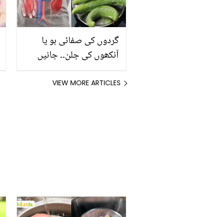
گردوں کی صفائی ہو یا
آنکھوں کی جلن۔۔ جانیں
گرمی کے موسم میں توری
کھانے کے وہ فائدے جو
VIEW MORE ARTICLES
کوئی نہیں جانتا