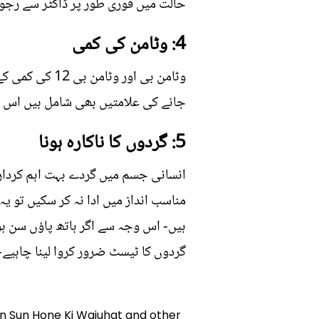
حالت میں فوری طور پر ڈاکٹر سے رجوع
4: وٹامن کی کمی
وٹامن بی اور 
جانے کی علامتیں بھی شامل ہیں اس صو
5: گردوں کا ناکارہ ہونا
انسانی جسم میں گردے بہت اہم کرداراد
مناسب انداز میں ادا نہ کر سکیں تو ی
ہیں- اس وجہ سے اگر ہاتھ پاؤں سن ہ
گردوں کا ٹیسٹ ضرور کروا لینا چاہیے-
aon Sun Hone Ki Wajuhat and other