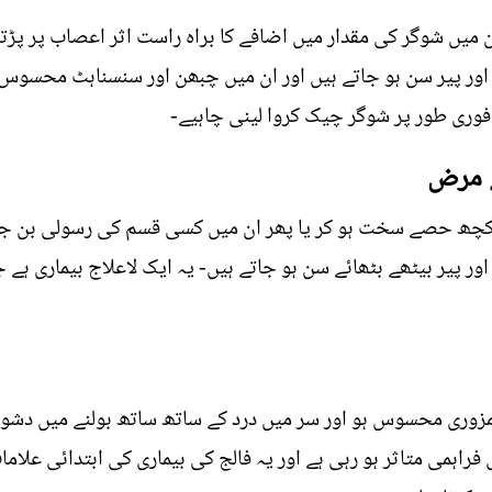
 میں شوگر کی مقدار میں اضافے کا براہ راست اثر اعصاب پر پڑ
ور پیر سن ہو جاتے ہیں اور ان میں چبھن اور سنسناہٹ محسوس ہ
وری طور پر شوگر چیک کروا لینی چاہیے-
 کچھ حصے سخت ہو کر یا پھر ان میں کسی قسم کی رسولی بن 
 اور پیر بیٹھے بٹھائے سن ہو جاتے ہیں- یہ ایک لاعلاج بیماری 
کمزوری محسوس ہو اور سر میں درد کے ساتھ ساتھ بولنے میں دشوا
راہمی متاثر ہو رہی ہے اور یہ فالج کی بیماری کی ابتدائی علا