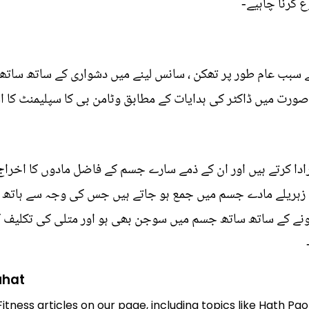
 کرنا چاہیے-
وٹامن بی 12 کی کمی کے سبب عام طور پر تھکن ، سانس لینے میں دشواری کے ساتھ 
رت میں ڈاکٹر کی ہدایات کے مطابق وٹامن بی کا سپلیمنٹ کا اس
ا کرتے ہیں اور ان کے ذمے سارے جسم کے فاضل مادوں کا اخراج ش
ہ زہریلے مادے جسم میں جمع ہو جاتے ہیں جس کی وجہ سے ہاتھ پا
ونے کے ساتھ ساتھ جسم میں سوجن بھی ہو اور متلی کی تکلیف ک
uhat
Fitness articles on our page, including topics like Hath P