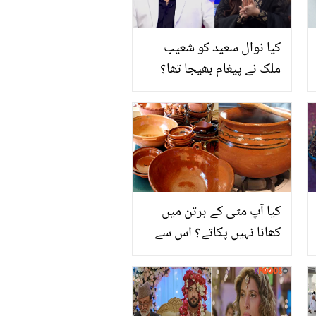
کیا نوال سعید کو شعیب
ملک نے پیغام بھیجا تھا؟
اداکارہ نے پروگرام میں
انکشاف کردیا
کیا آپ مٹی کے برتن میں
کھانا نہیں پکاتے؟ اس سے
تیل کم خرچ ہوتا ہے اور
ساتھ ہی یہ 4 فائدے بھی
حاصل ہوتے ہیں