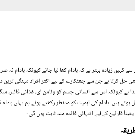
ے کہیں زیادہ بہتر ہے کہ بادام کھا لیا جائے کیونکہ بادام نہ ص
ی حل کرتا ہے جن سے چھٹکارے کے لیے اکثر افراد مہنگی ترین دو
ہے کیونکہ اس سے انسانی جسم کو وٹامن ای، غذائی فائبر، میگنیش
ی اجزاء حاصل ہوتے ہیں۔ بادام کی اہمیت کو مدنظر رکھتے ہوئے ہم یہاں ب
قیناً قارئین کے لیے انتہائی فائدہ مند ثابت ہوں گی-
طریقہ