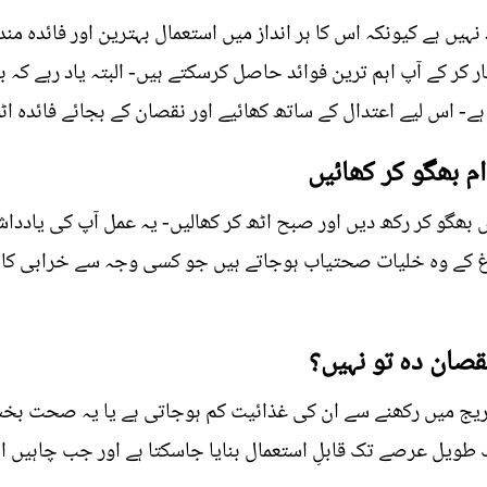
ہیں ہے کیونکہ اس کا ہر انداز میں استعمال بہترین اور فائدہ مند
ر کے آپ اہم ترین فوائد حاصل کرسکتے ہیں- البتہ یاد رہے کہ 
ہے- اس لیے اعتدال کے ساتھ کھائیے اور نقصان کے بجائے فائدہ اٹ
م بھگو کر کھائیں
ت کو پانی میں بھگو کر رکھ دیں اور صبح اٹھ کر کھالیں- یہ عمل آپ کی ی
غ کے وہ خلیات صحتیاب ہوجاتے ہیں جو کسی وجہ سے خرابی کا ش
قصان دہ تو نہیں؟
کو فریج میں رکھنے سے ان کی غذائیت کم ہوجاتی ہے یا یہ صحت بخ