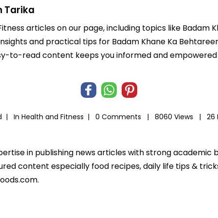
 Tarika
Fitness articles on our page, including topics like Badam
 insights and practical tips for Badam Khane Ka Behtareen
r easy-to-read content keeps you informed and empowered
d |
In
Health and Fitness
|
0 Comments |
8060 Views |
26 
xpertise in publishing news articles with strong academic
ed content especially food recipes, daily life tips & tric
foods.com.