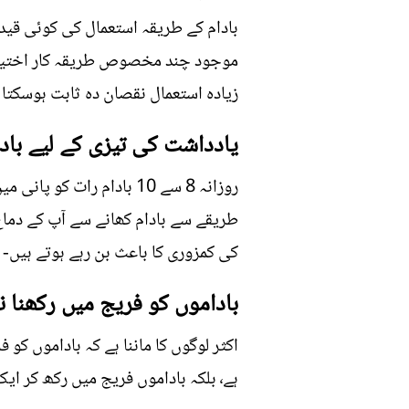
بادام کے طریقہ استعمال کی کوئی قید ن
موجود چند مخصوص طریقہ کار اختیار ک
زیادہ استعمال نقصان دہ ثابت ہوسکتا 
یادداشت کی تیزی کے لیے بادا
روزانہ 8 سے 10 بادام را
طریقے سے بادام کھانے سے آپ کے دما
کی کمزوری کا باعث بن رہے ہوتے ہیں-
باداموں کو فریج میں رکھنا ن
اکثر لوگوں کا ماننا ہے کہ باداموں 
ہے٬ بلکہ باداموں فریج میں رکھ کر ایک طویل عرصے تک قابلِ استعمال بنایا جاسکتا ہے اور جب چاہیں ان سے طبی فائدہ اٹھایا جاسکتا ہے-