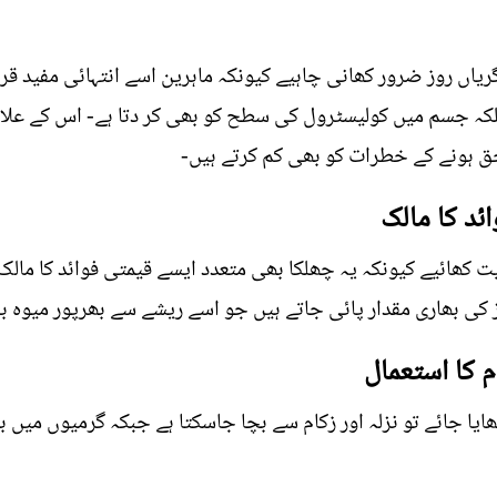
یاں روز ضرور کھانی چاہیے کیونکہ ماہرین اسے انتہائی مفید قرار 
بلکہ جسم میں کولیسٹرول کی سطح کو بھی کر دتا ہے- اس کے علاوہ
ہونے کے خطرات کو بھی کم کرتے ہیں-
ئد کا مالک
کھائیے کیونکہ یہ چھلکا بھی متعدد ایسے قیمتی فوائد کا مالک 
کی بھاری مقدار پائی جاتے ہیں جو اسے ریشے سے بھرپور میوہ بن
 کا استعمال
کھایا جائے تو نزلہ اور زکام سے بچا جاسکتا ہے جبکہ گرمیوں میں