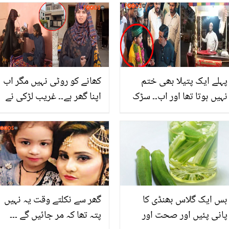
پہلے ایک پتیلا بھی ختم
کھانے کو روٹی نہیں مگر اب
نہیں ہوتا تھا اور اب۔۔ سڑک
اپنا گھر ہے۔۔ غریب لڑکی نے
کنارے حلیم بیچنے والے کے
کیسے کروڑوں کما کر ماں
بیٹے کی ایسی ویڈیو، جسے
باپ کو گھر بنا کر دیا؟
دیکھ کر مشہور لوگ بھی
بیٹوں سے زیادہ قابل بیٹی
خود کو وہاں آنے سے روک
کی کہانی
نہیں پائے
بس ایک گلاس بھنڈی کا
گھر سے نکلتے وقت یہ نہیں
پانی پئیں اور صحت اور
پتہ تھا کہ مر جائیں گے ۔۔۔