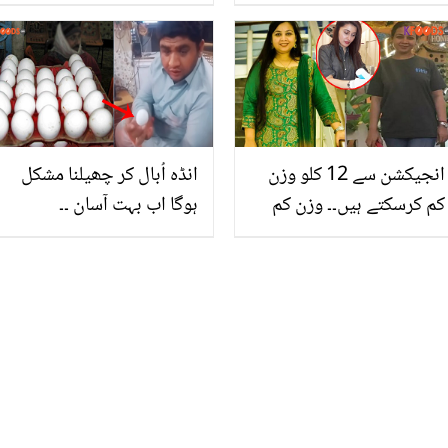
غذائیت ایسی پائیں کہ
شہر کی سڑکوں نے ماں
ساری ملٹی وٹامنزکو بھول
بیٹی کی جان لے لی
جائیں
انجیکشن سے 12 کلو وزن
انڈہ اُبال کر چھیلنا مشکل
کم کرسکتے ہیں۔۔ وزن کم
ہوگا اب بہت آسان ۔۔
کرنے والے انجیکشن کون
دیکھیں اس شخص نے کتنی
سے ہیں؟ جانیں اہم
آسانی کے ساتھ کم وقت
معلومات
میں اُبلا ہوا انڈہ چھیلا ،
ویڈیو