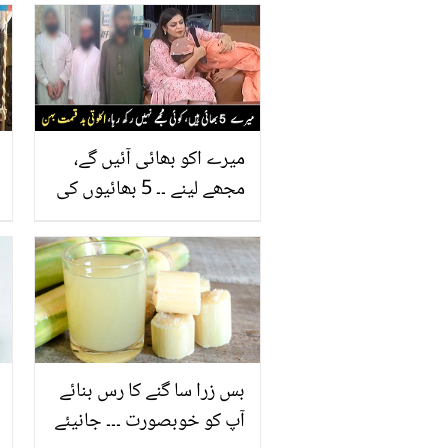
میرے اکو بھائی آئیں گے،
مجھے لینے ۔۔ 5 بھائیوں کی
اکلوتی بہن، جسے اولڈ ہوم
میں چھوڑ کر آگئے
بس زرا سا گنے کا رس بنائے
آپ کو خوبصورت ۔۔۔ جانیئے