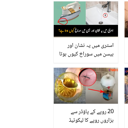
استری میں یہ نشان اور
بیسن میں سوراخ کیوں ہوتا
ہے؟ جانیں چار ایسی
چیزوں کے راز جن سے آپ
پہلے واقف نہیں ہوں گے
20 روپے کے پاؤڈر سے
ہزاروں روپے کا لیکوئیڈ