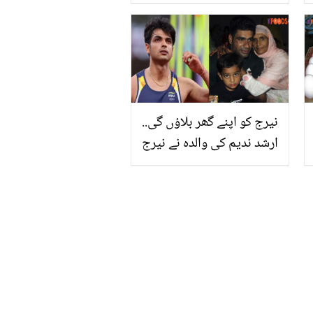
کیسے بنائیں؟ گھر بیٹھے دو
مہینے تک چلنے والا لیکوئیڈ
بنانے اور مچھروں سے نجات
پانے کا آسان طریقہ
نیرج کو اپنے گھر بلاؤں گی..
ارشد ندیم کی والدہ نے نیرج
چوپڑا کو پاکستان آنے کی
دعوت دیتے ہوئے کیا کہا؟