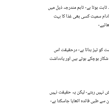
 ثابت ہوتا ہے- تاہم مندرجہ ذیل میں
بادام سمیت کسی بھی غذا کا بہت
ھائیے-
ادداشت کو تیز بناتا ہے- درحقیقت اس
کار ہوچکے ہوتے ہیں اور یادداشت
ش نہیں رہتے- لیکن یہ حقیقت نہیں