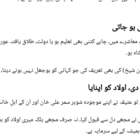
 ہو جاتی
ے معاشرے میں، چاہے کتنی بھی تعلیم ہو یا دولت، طلاق یافتہ عو
اہ ہو۔
ان شیخ) کی بھی تعریف کی جو کہانی کو بوجھل نہیں ہونے دیتا، بل
 اولاد کو اپنایا
 عتیقہ نے اپنے موجودہ شوہر سمر علی خان اور ان کے اہلِ خانہ ک
س نے مجھے دل سے قبول کیا، نہ صرف مجھے بلکہ میری اولاد کو بھ
میشہ کے لیے سرمایہ ہے۔