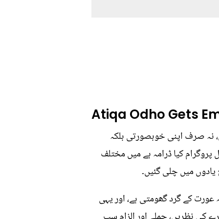
Atiqa Odho Gets Em
یں، نہ صرف اپنی خوبصورتی بلکہ
 پروگرام کیا ڈرامہ ہے میں مختلف
 یادوں میں چلی گئیں۔
تہ عورت کے گرد گھومتی ہے، اور یہی
رے کی نظریں، جملے اور الزام سب