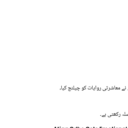
 نے معاشرتی روایات کو چیلنج کیا،
لہ رکھتی ہے۔