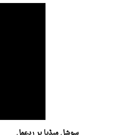
سوشل میڈیا پر ردعمل