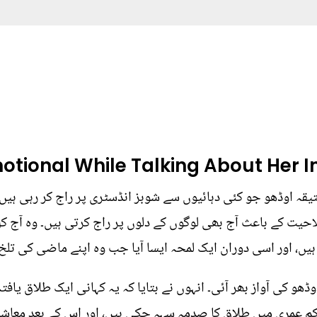
otional While Talking About Her I
 عتیقہ اوڈھو جو کئی دہائیوں سے شوبز انڈسٹری پر راج کر رہی ہ
یت کے باعث آج بھی لوگوں کے دلوں پر راج کرتی ہیں۔ وہ آج کل
یں، اور اسی دوران ایک لمحہ ایسا آیا جب وہ اپنے ماضی کی تلخ
ڈھو کی آواز بھر آئی۔ انہوں نے بتایا کہ یہ کہانی ایک طلاق یاف
کم عمری میں طلاق کا صدمہ سہہ چکی ہیں، اور اس کے بعد معاش