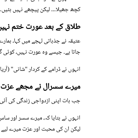
کچھ جھیلا۔۔۔ لیکن پیچھے نہیں ہٹیں۔
طلاق کے بعد عورت ختم نہیں
عتیقہ نے جذباتی لہجے میں کہا، ہمار
جاتا ہے۔ جیسے وہ عورت نہیں، کوئی گن
انہوں نے ڈرامے کے کردار "شانی" (آری
میرے سسرال نے مجھے عزت دی،
جب بات اپنی ازدواجی زندگی کی آئی تو
انہوں نے بتایا کہ، میرے سسر اور سا
لیکن ان کی محبت اور عزت میرے لیے ہ