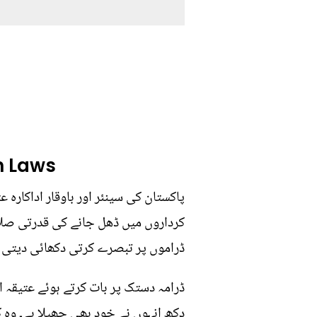
n Laws
پاکستان کی سینئر اور باوقار اداکارہ
کرداروں میں ڈھل جانے کی قدرتی صلاح
ڈراموں پر تبصرے کرتی دکھائی دیتی ہ
ڈرامہ دستک پر بات کرتے ہوئے عتیقہ او
دکھ انہوں نے خود بھی جھیلا ہے۔ وہ 