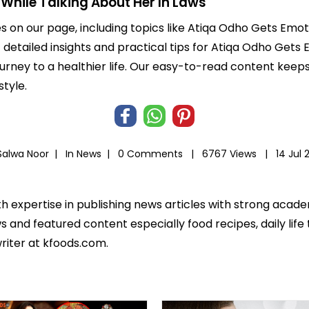
While Talking About Her In Laws
es on our page, including topics like Atiqa Odho Gets Emot
 detailed insights and practical tips for Atiqa Odho Gets
journey to a healthier life. Our easy-to-read content k
style.
Salwa Noor |
In
News
|
0 Comments |
6767 Views |
14 Jul 
th expertise in publishing news articles with strong acad
 and featured content especially food recipes, daily life 
riter at kfoods.com.