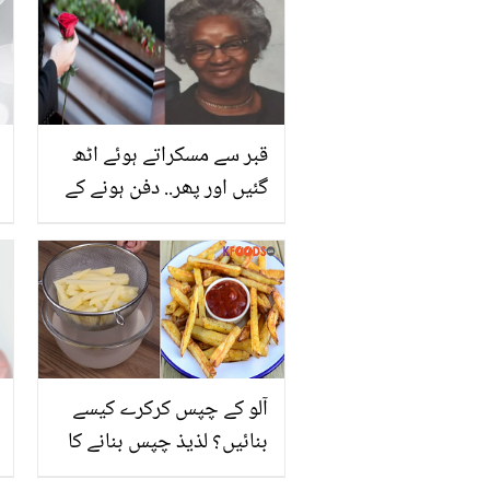
قبر سے مسکراتے ہوئے اٹھ
گئیں اور پھر.. دفن ہونے کے
بعد یہ عورت قبر سے کیسے
باہر آئی؟ ناقابل یقین واقعہ
آلو کے چپس کرکرے کیسے
بنائیں؟ لذیذ چپس بنانے کا
ایسا طریقہ جو کھائے