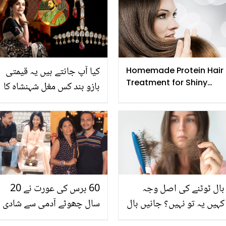
کیا آپ جانتے ہیں یہ قیمتی
Homemade Protein Hair
Treatment for Shiny
بازو بند کس مغل شہنشاہ کا
Strong Hairs
ہے؟ قیمت جان کر سب کے
ہوش اڑ گے
بال ٹوٹنے کی اصل وجہ
60 برس کی عورت نے 20
کہیں یہ تو نہیں؟ جانیں بال
سال چھوٹے آدمی سے شادی
گِرنے کی چند اہم وجوہات
کرلی.. شدید نفرت کے