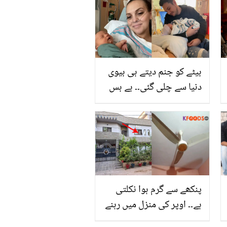
بیٹے کو جنم دیتے ہی بیوی
دنیا سے چلی گئی۔۔ بے بس
ڈاکٹر کا اپنی بیوی کو
آنکھوں کے سامنے موت کے
منہ میں جاتا دیکھنے کا
افسوس ناک واقعہ
پنکھے سے گرم ہوا نکلتی
ہے۔۔ اوپر کی منزل میں رہنے
والے جلتی دھوپ اور گرمی