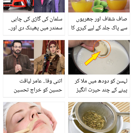
طریقہ بتایا؟
صاف شفاف اور جھریوں
سلمان کی گاڑی کی چابی
سے پاک جلد کے لیے کیری کا
سمندر میں پھینک دی اور..
استعمال ۔۔ جانیں کیری سے
بھائی جیسا دوست ہونے
فیس ماسک بنانے کا بہترین
کے باوجود سنجے دت نے
اور آسان طریقہ
ایسا کیوں کیا؟
لہسن کو دودھ میں ملا کر
اتنی وفا.. عامر لیاقت
پینے کے چند حیرت انگیز
حسین کو خراج تحسین
فوائد
پیش کرنے پر لوگ بشریٰ
اقبال کے گرویدہ ہوگئے