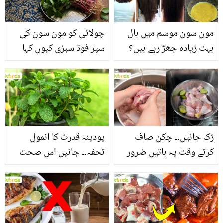
مون سون موسم میں بال
چولائی کو مون سون کی
بہت زیادہ جھڑ رہے ہیں؟
سپر فوڈ سبزی کیوں کہا
جانیں بالوں کو مضبوط
جاتا ہے؟ جانیں وٹامنز،
بنانے کے چند قدرتی طریقے
منرلز اور اینٹی آکسیڈنٹس
سے بھرپور اس سبزی کے
فائدے
رُک جائیں۔۔ چکن صاف
پودینہ قدرت کا انمول
کرتے وقت یہ باتیں ضرور
تحفہ۔۔ جانیں اس صحت
یاد رکھیں
بخش پتوں کے 10 حیرت
انگیز طبی فوائد