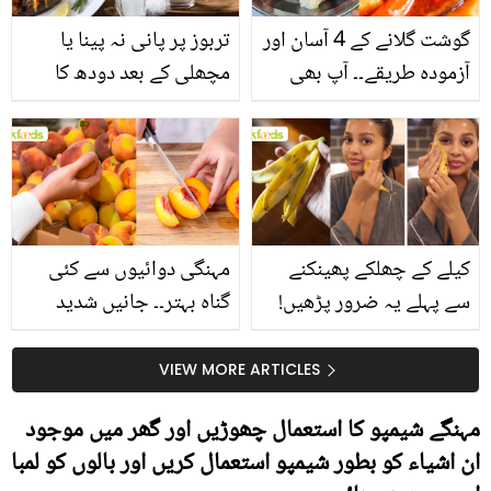
گوشت گلانے کے 4 آسان اور
تربوز پر پانی نہ پینا یا
آزمودہ طریقے۔۔ آپ بھی
مچھلی کے بعد دودھ کا
جانیں انٹرنیشنل شیف کے
استعمال۔۔ جانیں کھانوں
بتائے راز
سے متعلق غلط فہمیوں کی
حقیقت کیا ہے اور افواہ
کیا؟
کیلے کے چھلکے پھینکنے
مہنگی دوائیوں سے کئی
سے پہلے یہ ضرور پڑھیں!
گناہ بہتر۔۔ جانیں شدید
جلد کے 3 بڑے مسائل کا
گرمی کے موسم میں آڑو
سستا اور قدرتی حل
کیوں کھانا چاہیے؟
VIEW MORE ARTICLES
مہنگے شیمپو کا استعمال چھوڑیں اور گھر میں موجود
ان اشیاﺀ کو بطور شیمپو استعمال کریں اور بالوں کو لمبا