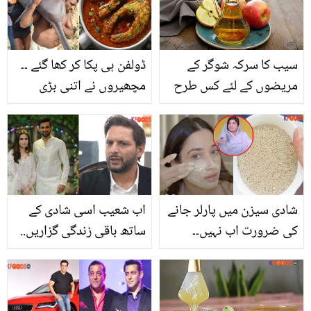
دلچسپ پہلو
سیب کا سرکہ شوگر کے
ڈولفن ہی پکا کر کھا گئے ۔۔
مریضوں کے لئے کس طرح
مچھیروں نے اتنی بڑی
مفید ہے؟ جانیئے اس کے
مچھلی کیوں پکا کر
فوائد اور طریقہ استعمال
کھائی؟ عوام پریشان
شادی سیزن میں پارلر جانے
اب شعیب اسی شادی کے
کی ضرورت اب نہیں۔۔
ساتھ باقی زندگی گزاریں..
ڈاکٹر بلقیس نے صرف 5 دن
شاہد آفریدی نے شعیب ملک
میں چہرہ چمکانے سے بال
کو دوسری شادی پر کیا
خوبصورت کرنے کا کون سا
پیغام دیا؟