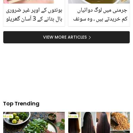
جرمنی میں لوگ دوائیاں
ہونٹوں کے اوپر غیر ضروری
کم خریدتے ہیں ، وہ سونف
بال ہٹانے کے 3 آسان گھریلو
کا پانی کیوں استعال کرتے
ٹوٹکے
ہیں؟
VIEW MORE ARTICLES
Top Trending