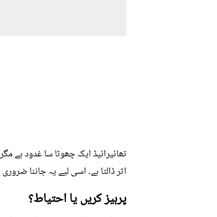
تھائیرائیڈ ایک چھوٹا سا غدود ہے مگر 
اثر ڈالتا ہے۔ اسی لیے یہ جاننا ضرور
پرہیز کریں یا احتیاط؟