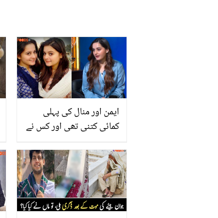
ایمن اور منال کی پہلی
کمائی کتنی تھی اور کس نے
ان کے ساتھ فراڈ کیا؟ پہلی
بار بھانڈا پھوڑ دیا