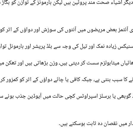
یگر اشیاء صحت مند پروٹین ہیں لیکن ہارمونز کے توازن کو بگاڑ
کری آئٹمز بعض مریضوں میں آنتوں کی سوزش اور دواؤں کے اثر کو 
ڈ سنیکس زیادہ نمک اور تیل کی وجہ سے بلڈ پریشر اور ہارمونل توا
ھائیاں میٹابولزم سست کر دیتی ہیں، وزن بڑھاتی ہیں اور تھکن می
نے کا سبب بنتی ہے، جبکہ کافی یا چائے دواؤں کے اثر کو کمزور ک
د گوبھی یا برسلز اسپراوٹس کچی حالت میں آیوڈین جذب ہونے سے
دار میں نقصان دہ ثابت ہوسکتے ہیں۔