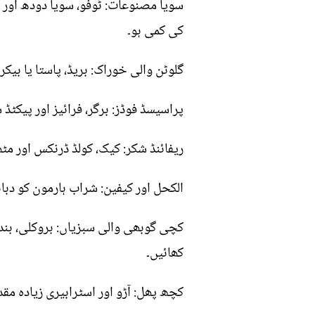
سویا مصنوعات: ٹوفو، سویا دودھ اور د
کی کمی ہو۔
گلوٹن والی خوراک: بریڈ، پاستا یا بی
پراسیسڈ فوڈز: برگر، فرائیز اور پیکٹ
ریفائنڈ شکر: کیک، کولڈ ڈرنکس اور مٹ
الکحل اور کیفین: شراب ہارمون کو دبا
کچی گوبھی والی سبزیاں: بروکلی، بن
کھائیں۔
کچھ پھل: آڑو اور اسٹرابیری زیادہ مق