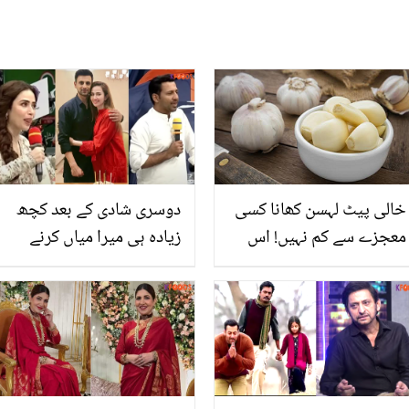
خالی پیٹ لہسن کھانا کسی
دوسری شادی کے بعد کچھ
معجزے سے کم نہیں! اس
زیادہ ہی میرا میاں کرنے
میں پوشیدہ صحت کے راز
لگی ہے۔۔ ثنا جاوید کی
جانیں اور فائدہ اُٹھائیں
سرفراز احمد سے بدتمیزی !
صارفین نے لتے لے ڈالے