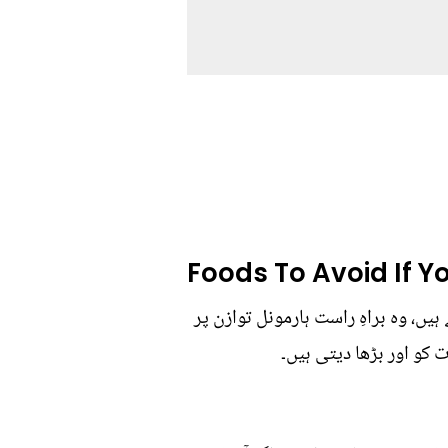
Foods To Avoid If Y
یں، وہ براہِ راست ہارمونل توازن پر
 کو اور بڑھا دیتی ہیں۔