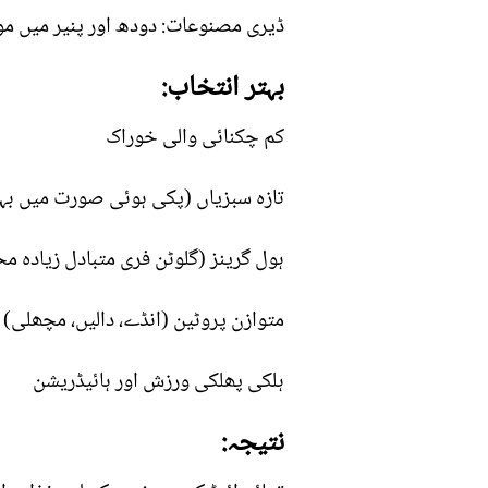
ڈیری مصنوعات: دودھ اور پنیر میں موج
بہتر انتخاب:
کم چکنائی والی خوراک
تازہ سبزیاں (پکی ہوئی صورت میں بہت
ہول گرینز (گلوٹن فری متبادل زیادہ م
متوازن پروٹین (انڈے، دالیں، مچھلی)
ہلکی پھلکی ورزش اور ہائیڈریشن
نتیجہ: