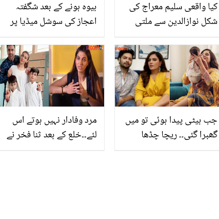
کیا واقعی سلیم معراج کی
بیوہ ہونے کے بعد شگفتہ
شکل نوازالدین سے ملتی
اعجاز کی سوشل میڈیا پر
ہے؟ اداکار نے خود ہی اس
واپسی۔۔لال ساڑھی میں
سوال کا جواب دے دیا
دیکھ کر لوگوں نے طنز کے
تیر برسا دیے!
جب بیٹی پیدا ہوئی تو میں
مرد وفادار نہیں ہوتے اس
گھبرا گئی۔۔ ریچا چڈھا
لئے۔۔خلع کے بعد ثنا فخر نے
بھارت میں لڑکی کی
شادی کرنے والی لڑکیوں کو
پیدائش پر خوفزدہ کیوں
کیا مشورہ دیا؟ سوشل میڈیا
تھیں؟
صارفین بھی تنقید کرنے لگے