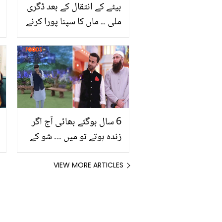
بیٹے کے انتقال کے بعد ڈگری
ملی ۔۔ ماں کا سپنا پورا کرنے
والا بیٹا، جو انتقال کے کچھ
ماہ بعد گریجویٹ ہو گیا
6 سال ہوگئے بھائی آج اگر
زندہ ہوتے تو میں ۔۔۔ شو کے
دوران وسیم بادامی جُنید
جمشید کو یاد کرتے ہوئے رو
VIEW MORE ARTICLES
پڑے، ویڈیو