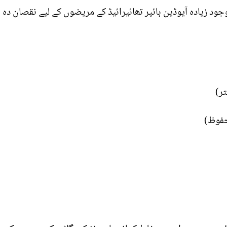
ود زیادہ آیوڈین ہائپر تھائیرائیڈ کے مریضوں کے لیے نقصان دہ ہ
ر)
حفوظ)