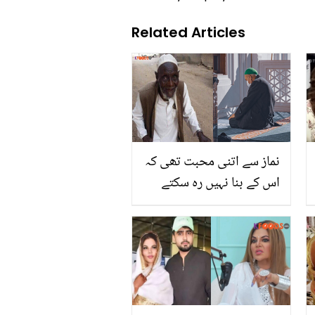
Related Articles
نماز سے اتنی محبت تھی کہ
اس کے بنا نہیں رہ سکتے
تھے۔۔ کبھی نہ نماز چھوڑنے
والا یہ خوش قسمت انسان
کون تھا اور اس کا انتقال
کیسے ہوا؟