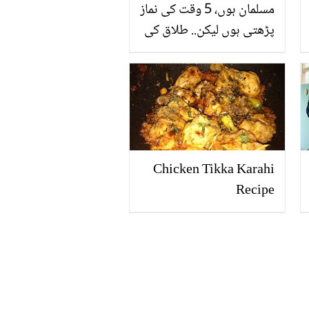
مسلمان ہوں، 5 وقت کی نماز
پڑھتی ہوں لیکن.. طلاق کی
خبروں کے بعد راکھی
ساونت کن حالات کا شکار
ہوگئیں؟ دیکھیں ویڈیو
Chicken Tikka Karahi
Recipe