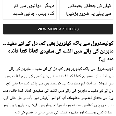
کیلے کے چھلکے پھینکنے
مہنگی دوائیوں سے کئی
سے پہلے یہ ضرور پڑھیں!
گناہ بہتر۔۔ جانیں شدید
جلد کے 3 بڑے مسائل کا
گرمی کے موسم میں آڑو
سستا اور قدرتی حل
کیوں کھانا چاہیے؟
VIEW MORE ARTICLES
کولیسٹرول سے پاک، کیلوریز بھی کم، دل کے لئے مفید ۔۔
ماہرین کی رائے میں انڈے کی سفیدی کھانا کتنا فائدہ
مند ہے؟
کولیسٹرول سے پاک، کیلوریز بھی کم، دل کے لئے مفید ۔۔ ماہرین کی رائے
میں انڈے کی سفیدی کھانا کتنا فائدہ مند ہے؟ ہر کسی کے لیے جاننا ضروری
ہیں کیونکہ یہ ایک اہم معلومات ہے۔ کولیسٹرول سے پاک، کیلوریز بھی کم،
دل کے لئے مفید ۔۔ ماہرین کی رائے میں انڈے کی سفیدی کھانا کتنا فائدہ مند
ہے؟ سے متعلق تفصیلی معلومات آپ کو اس آرٹیکل میں بآسانی مل جائے گی۔
ہمارے پیج پر کھانوں، مصالحوں، ادویات، بیماریوں، فیشن، سیلیبریٹیز، ٹپس
اینڈ ٹرکس، ہربلسٹ اور مشہور شیف کی بتائی ہوئی ہر قسم کی ٹپ