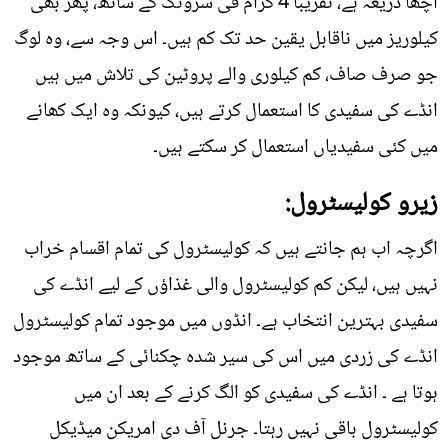
اچھا ذریعہ ہے، تقریباً 4 گرام فی سرونگ کے ساتھ، پھر بھی
کیلوریز میں ناقابل یقین حد تک کم ہیں۔ اس وجہ سے، وہ لوگ
جو صرف صاف، کم کیلوری والے پروٹین کی تلاش میں ہیں
انڈے کی سفیدی کا استعمال کرتے ہیں، کیونکہ وہ ایک کھانے
میں کئی سفیدیاں استعمال کر سکتے ہیں۔
زیرو کولیسٹرول:
اگرچہ اب ہم جانتے ہیں کہ کولیسٹرول کی تمام اقسام خراب
نہیں ہیں، لیکن کم کولیسٹرول والی غذاؤں کے لیے انڈے کی
سفیدی بہترین انتخاب ہے۔ انڈوں میں موجود تمام کولیسٹرول
انڈے کی زردی میں اس کی سیر شدہ چکنائی کے ساتھ موجود
ہوتا ہے ۔ انڈے کی سفیدی کو الگ کرنے کے بعد ان میں
کولیسٹرول باقی نہیں رہتا۔ جرنل آف دی امریکن میڈیکل