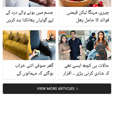
چیری٬ مہنگا لیکن قیمتی
جسم میں ہونے والے درد کے
فوائد کا حامل پھل
لیۓ گولیاں پھانکنا بند کریں
، اب ان گھریلو ٹوٹکوں سے
درد میں آرام پائيں
حالات ہی کچھ ایسے تھے
گھر صوفے اتنے خراب
کہ شادی کرنی پڑی ۔۔ اقرار
ہوگئے کہ مہمانوں کے
نے تیسری شادی کا اقرار
سامنے شرمندگی ہوتی ہے
کرلیا؟ بیگمات کے ساتھ
تو جانیئے کیسے ان کو گھر
VIEW MORE ARTICLES
گھومنے چلے گئے، تصاویر
میں کس طرح صاف کرکے
وائرل
نیا بنایا جا سکتا ہے؟