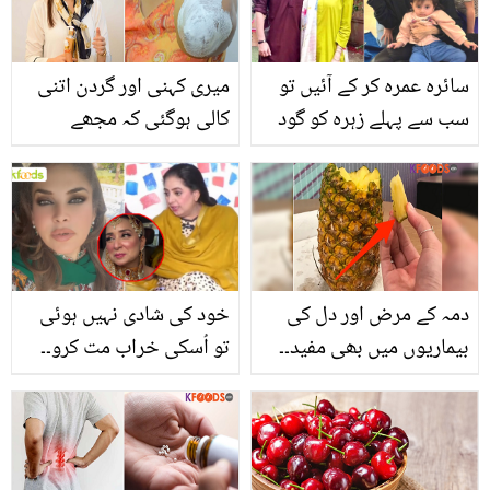
جو آزمودہ ثابت ہوا
سائرہ عمرہ کر کے آئیں تو
میری کہنی اور گردن اتنی
سب سے پہلے زہرہ کو گود
کالی ہوگئی کہ مجھے
میں لیا.. صدف کی بیٹی
شرمندگی ہونے لگی ۔۔ ڈاکٹر
سائرہ کو کیا کہہ کر پکارتی
شائستہ لودھی نے نشان زدہ
ہے؟
کالی جلد کو ختم کرنے کے
لئے کون سا طریقہ بتایا؟
دمہ کے مرض اور دل کی
خود کی شادی نہیں ہوئی
بیماریوں میں بھی مفید۔۔
تو اُسکی خراب مت کرو۔۔
انناس کے چند زبردست
روبی انعم نے مشی خان کو
فائدے جنھیں جان کر آپ
شادی نہ ہونے کا طعنہ
بھی اسے کھانا شروع
مارتے ہوئے لتاڑ دیا
کردیں گے