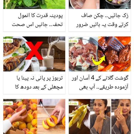
رُک جائیں۔۔ چکن صاف
پودینہ قدرت کا انمول
کرتے وقت یہ باتیں ضرور
تحفہ۔۔ جانیں اس صحت
یاد رکھیں
بخش پتوں کے 10 حیرت
انگیز طبی فوائد
گوشت گلانے کے 4 آسان اور
تربوز پر پانی نہ پینا یا
آزمودہ طریقے۔۔ آپ بھی
مچھلی کے بعد دودھ کا
جانیں انٹرنیشنل شیف کے
استعمال۔۔ جانیں کھانوں
بتائے راز
سے متعلق غلط فہمیوں کی
حقیقت کیا ہے اور افواہ
کیا؟