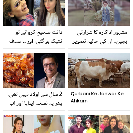
مشہور اداکارہ کا شرارتی
دانت صحیح کروائے تو
بچپن.. ان کی حالیہ تصویر
ٹھیک ہو گئی، اور ۔۔ صدف
دیکھ کر آپ حیران رہ
کنول نے خود کو اچھا
جائیں گے
دکھانے کے لیئے کیا کیا؟
انٹرویو میں انکشاف
2 سال سے اولاد نہیں تھی،
Qurbani Ke Janwar Ke
Ahkam
پھر یہ نسخہ اپنایا اور اب
4 بچے ہیں ۔۔ حکیم شاہ
نذیر نے بے اولاد جوڑوں کو
کون سا خاص نسخہ بتایا