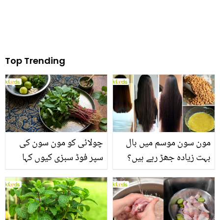
Top Trending
مون سون موسم میں بال
چولائی کو مون سون کی
بہت زیادہ جھڑ رہے ہیں؟
سپر فوڈ سبزی کیوں کہا
جانیں بالوں کو مضبوط
جاتا ہے؟ جانیں وٹامنز،
بنانے کے چند قدرتی طریقے
منرلز اور اینٹی آکسیڈنٹس
سے بھرپور اس سبزی کے
فائدے