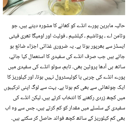
حالیہ ماہرین پورے انڈے کو کھانے کا مشورہ دیتے ہیں، جو
وٹامن اے ، پوٹاشیم ، کیلشیم ، فولیٹ اور اومیگا تھری فیٹی
ایسڈز سے بھرپور ہوتا ہے۔ یہ ضروری غذائی اجزاء ضائع ہو
جاتے ہیں جب صرف انڈے کی سفیدی کا استعمال کیا جائے،
ساتھ ہی آدھا پروٹین بھی۔ تاہم، سولو انڈے کی سفیدی میں
پورے انڈے کی چربی یا کولیسٹرول نہیں ہوتا، اور کیلوریز کا
ایک چوتھائی سے بھی کم ہوتا ہے۔ بہت سے لوگ اپنی ترکیبوں
میں کچھ زردی رکھنے کا انتخاب کرتے ہیں، لیکن انڈے کی
سفیدی کے سلسلے میں مقدار کو کم کرتے ہیں، جس سے وہ اب
بھی کم کیلوریز کے ساتھ کچھ فوائد حاصل کر سکتے ہیں۔