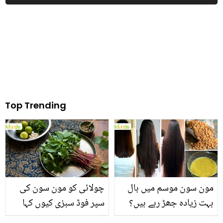
گوشت کھانا چھوڑ دیں تو
جسم کو کیا نقصانات ہوں
گے؟
Top Trending
مون سون موسم میں بال
چولائی کو مون سون کی
بہت زیادہ جھڑ رہے ہیں؟
سپر فوڈ سبزی کیوں کہا
جانیں بالوں کو مضبوط
جاتا ہے؟ جانیں وٹامنز،