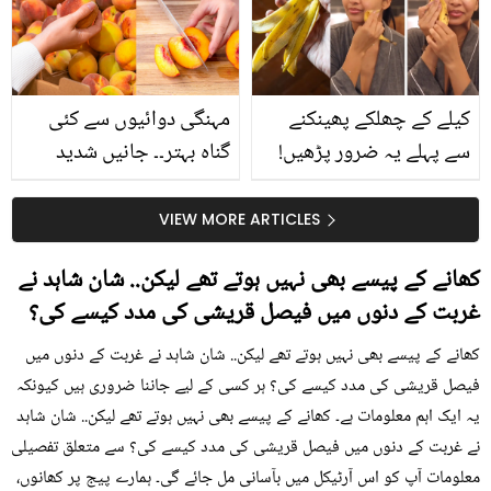
حقیقت کیا ہے اور افواہ
کیا؟
کیلے کے چھلکے پھینکنے
مہنگی دوائیوں سے کئی
سے پہلے یہ ضرور پڑھیں!
گناہ بہتر۔۔ جانیں شدید
جلد کے 3 بڑے مسائل کا
گرمی کے موسم میں آڑو
سستا اور قدرتی حل
کیوں کھانا چاہیے؟
VIEW MORE ARTICLES
کھانے کے پیسے بھی نہیں ہوتے تھے لیکن.. شان شاہد نے
غربت کے دنوں میں فیصل قریشی کی مدد کیسے کی؟
کھانے کے پیسے بھی نہیں ہوتے تھے لیکن.. شان شاہد نے غربت کے دنوں میں
فیصل قریشی کی مدد کیسے کی؟ ہر کسی کے لیے جاننا ضروری ہیں کیونکہ
یہ ایک اہم معلومات ہے۔ کھانے کے پیسے بھی نہیں ہوتے تھے لیکن.. شان شاہد
نے غربت کے دنوں میں فیصل قریشی کی مدد کیسے کی؟ سے متعلق تفصیلی
معلومات آپ کو اس آرٹیکل میں بآسانی مل جائے گی۔ ہمارے پیج پر کھانوں،