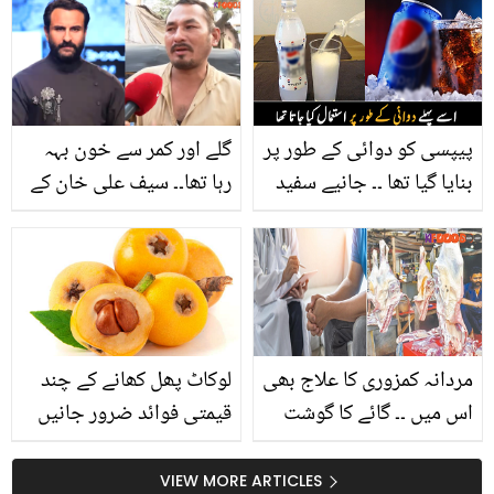
کے چند گھریلو ٹوٹکے
متعلق دلچسپ معلومات
پیپسی کو دوائی کے طور پر
گلے اور کمر سے خون بہہ
بنایا گیا تھا ۔۔ جانیے سفید
رہا تھا۔۔ سیف علی خان کے
پیپسی کیوں بنائی گئی
ساتھ اور کون تھا؟ اسپتال
تھی اور کیا اب بھی ملتی
لے جانے والے رکشہ ڈرائیور
ہے؟
کا بیان
مردانہ کمزوری کا علاج بھی
لوکاٹ پھل کھانے کے چند
اس میں ۔۔ گائے کا گوشت
قیمتی فوائد ضرور جانیں
نقصان دہ نہیں فائدہ مند
بھی ہے، جانیں اگر ہم
VIEW MORE ARTICLES