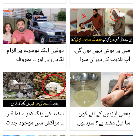
لڑکی، کون سی مشہور
کے گلے کیوں پڑ گیا تھا؟
پاکستانی اداکارہ ہے؟
میں بے ہوش نہیں ہوں گی،
دونوں ایک دوسرے پر الزام
آپ تلاوت کے دوران میرا
لگاتے رہے اور ۔۔ معروف
آپریشن کرنا ۔۔ دیکھیں ان 4
یوٹیوبر ڈکی بھائی اور
بیمار لوگوں کے ساتھ
انکی اہلیہ کو پولیس نے
اسپتال میں کیا معجزہ ہوا
کیوں گرفتار کر لیا؟
جس نے ڈاکٹروں کی
آنکھیں نم کر دیں؟
پھٹی ایڑیوں کے لئے کون
سفید کی رنگ کمرے نما قبر
سا تیل مفید ہے؟ سردیوں
۔۔ مراکش میں موجود جنات
میں اس تکلیف سے نجات
کے بادشاہ کی قبر سے