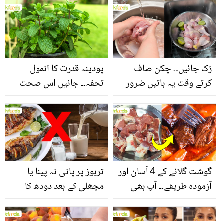
بنانے کے چند قدرتی طریقے
منرلز اور اینٹی آکسیڈنٹس
سے بھرپور اس سبزی کے
فائدے
رُک جائیں۔۔ چکن صاف
پودینہ قدرت کا انمول
کرتے وقت یہ باتیں ضرور
تحفہ۔۔ جانیں اس صحت
یاد رکھیں
بخش پتوں کے 10 حیرت
انگیز طبی فوائد
گوشت گلانے کے 4 آسان اور
تربوز پر پانی نہ پینا یا
آزمودہ طریقے۔۔ آپ بھی
مچھلی کے بعد دودھ کا
جانیں انٹرنیشنل شیف کے
استعمال۔۔ جانیں کھانوں
بتائے راز
سے متعلق غلط فہمیوں کی