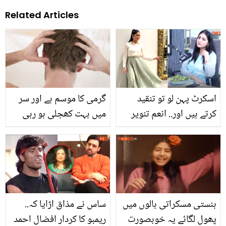
Related Articles
اسکرٹ پہن لو تو تنقید
گرمی کا موسم ہے اور سر
کرتے ہیں اور.. انعم تنویر
میں بہت کھجلی ہو رہی
سوشل میڈیا صارفین پر
ہے؟ تو اب پریشان نہ ہوں
پھٹ پڑیں
جانیں 5 ایسے گھریلو
نسخے جن سے آپ کو مل
جائے گی سر کی کھجلی
سے مکمل نجات
ہنستی مسکراتی بالوں میں
ساس نے مذاق اڑایا کہ..
پھول لگائے یہ خوبصورت
ریمبو کا کردار افضال احمد