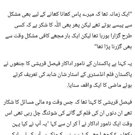
"ایک زمانہ تھا کہ میرے پاس کھانا کھانے کے لیے بھی مشکل
سے پیسے ہوتے تھے لیکن پھر بھی اللّٰہ کا شکر ہے کہ کسی
طرح گزارا ہورہا تھا لیکن ایک بار مجھے کافی مشکل وقت سے
بھی گزرنا پڑا تھا"
یہ کہنا ہے پاکستان کے نامور اداکار فیصل قریشی کا جنھوں نے
پاکستان فلم انڈسٹری کے اسٹار شان شاہد کی تعریف کرتے
ہوئے ماضی کا ایک واقعہ سنایا.
فیصل قریشی کا کہنا تھا کہ جس وقت وہ مالی مسائل کا شکار
تھے ان دنوں ان کی فلم کے گانے کی شوٹنگ چل رہی تھی اس
وقت ایک نامور اداکار نے آ کر ان سے کہا ’یہ آپ نے کیا پہن
رکھا ہے؟ کچھ اچھے کپڑے پہنیں کیونکہ یہ آپ کے لیے ایک