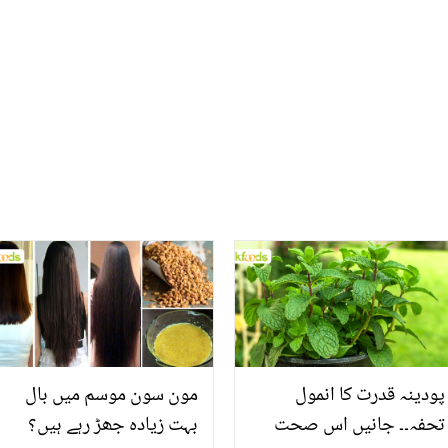
خواتین کے لئے کارآمد ثابت
خلاف زہر اگلنے پر دو ٹوک
ہو سکتی ہیں
جواب
پودینہ قدرت کا انمول
مون سون موسم میں بال
تحفہ۔۔ جانیں اس صحت
بہت زیادہ جھڑ رہے ہیں؟