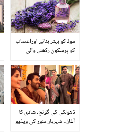
موڈ کو بہتر بنانے اوراعصاب
کو پرسکون رکھنے والی
جادوئی بوٹی، یہ حسن کے
ساتھ ساتھ صحت کے کن
مسائل کو حل کرنے میں
مددگار ثابت ہوسکتی ہے؟
ڈھولکی کی گونج، شادی کا
آغاز۔۔ شہریار منور کی ویڈیو
سوشل میڈیا پرچھا گئی