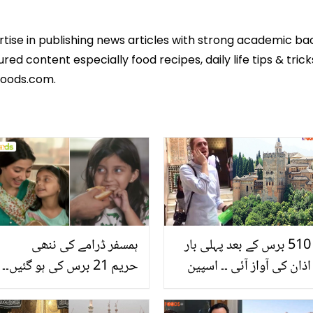
ertise in publishing news articles with strong academic ba
ed content especially food recipes, daily life tips & tric
foods.com.
510 برس کے بعد پہلی بار
ہمسفر ڈرامے کی ننھی
اذان کی آواز آئی ۔۔ اسپین
حریم 21 برس کی ہو گئیں۔۔
کی وہ مسجد، جس کے لیے
چائلڈ آرٹسٹ اب کیسی نظر
مسلمان بادشاہ نے عیسائی
آتی ہیں؟ دیکھیں