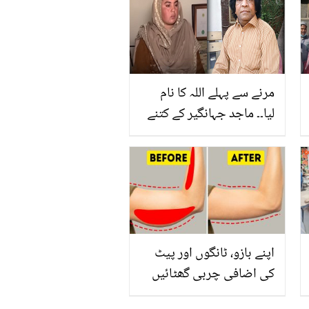
نے کیا کہا؟
مرنے سے پہلے اللہ کا نام
لیا۔۔ ماجد جہانگیر کے کتنے
بیوی بچے تھے؟ منہ بولی
بیٹی نے نجی زندگی کے راز
کھول دیے
اپنے بازو، ٹانگوں اور پیٹ
کی اضافی چربی گھٹائیں
بس ڈاکٹر بلقیس کا بتایا ہوا