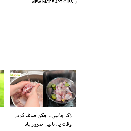
VIEW MORE ARTICLES
رُک جائیں۔۔ چکن صاف کرتے
وقت یہ باتیں ضرور یاد