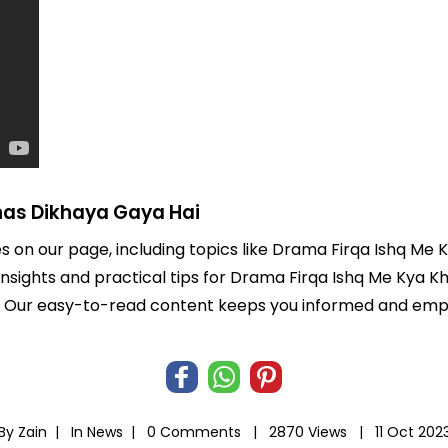
has Dikhaya Gaya Hai
es on our page, including topics like Drama Firqa Ishq Me
 insights and practical tips for Drama Firqa Ishq Me Kya 
life. Our easy-to-read content keeps you informed and e
By Zain |
In
News
|
0 Comments |
2870 Views |
11 Oct 202