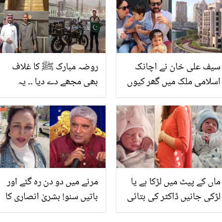
ملکہ سے شرط رکھی تھی،
دیکھیے
سیف علی خان نے اچانک
روضہ مبارک ﷺ کا غلاف
اسلامی ملک میں گھر کیوں
بھی مجھے دے دیا ۔۔ یہ
خرید لیا؟ اداکار کے بھارت
خوش قسمت پاکستانی کون
چھوڑنے کی خبر زور پکڑ
ہیں جنہیں سعودی حکومت
گئی
نے بڑے تحفوں سے نوازا؟
ماں کے پیٹ میں لڑکا ہے یا
مرنے میں دو دن رہ گئے اور
لڑکی جانیں ڈاکٹر کی بتائی
باتیں سنو! بشریٰ انصاری کا
ہوئی 8 نشانیاں جو گھریلو
جاوید اختر کو پاکستان کے