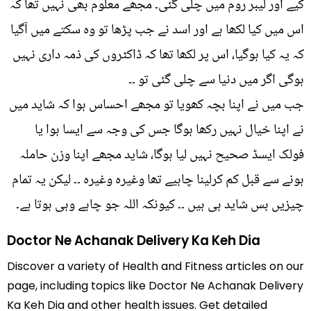
کیے اور لیبر روم میں چلی گئی۔ مجھے معلوم بھی نہیں تھا کہ
اس میں کیا لکھا ہے اور اسد نے جب پڑھا تو وہ سکتے میں آگیا
کہ یہ کیا ہوگیا، اس پر لکھا تھا کہ ڈاکٹروں کی ذمہ داری نہیں
ہوگی اگر میں دنیا سے چلی گئی تو ۔۔
جب میں نے اپنا بچہ کھویا تو مجھے احساس ہوا کہ شاید میں
نے اپنا خیال نہیں رکھا ہوگا جس کی وجہ سے ایسا ہوا یا
فولک ایسڈ صحیح نہیں لیا ہوگا، شاید مجھے اپنا وزن حاملہ
ہونے سے قبل کم کرلینا چاہیے تھا وغیرہ وغیرہ ۔۔ لیکن یہ تمام
چیزیں بس شاید ہی ہیں ۔۔ کیونکہ اللہ جو چاہے وہی ہوتا ہے۔
Doctor Ne Achanak Delivery Ka Keh Dia
Discover a variety of Health and Fitness articles on our
page, including topics like Doctor Ne Achanak Delivery
Ka Keh Dia and other health issues. Get detailed