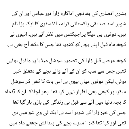
بشریٰ انصاری کی بھانجی اداکارہ زارا نور عباس اور ان کے
شوہر اسد صدیقی پاکستانی ڈرامہ انڈسٹری کا ایک بڑا نام
ہیں۔ دونوں ہی میگا پراجیکٹس میں نظر آتے ہیں۔ انہوں نے
کچھ ماہ قبل اپنے بچے کو کھویا تھا جس کا دکھ آج بھی ہے۔
کچھ عرصے قبل زارا کی تصویر سوشل میڈیا پر وائرل ہوئیں
تھیں جس سے سب کو ان کے آنے والے بچے کے متعلق خبر
ہوئی، لیکن دونوں میاں بیوی نے اس بات کا کھل کر سوشل
میڈیا پر کبھی بھی اظہار نہیں کیا تھا۔ پھر اچانک ان کا 6 ماہ
کا بچہ دنیا میں آنے سے قبل ہی زندگی کی بازی ہار گیا تھا
جس کی خبر زارا کے شوہر اسد نے ایک ٹی وی شو میں دی
تھی اور کہا تھا کہ: " میرے بچے کی پیدائش چھٹے ماہ میں