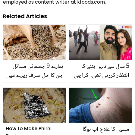
employed as content writer at kfoods.com.
Related Articles
5 سال سے دلہن بننے کا
ہمارے 9 جسمانی مسائل
انتظار کررہی تھی.. کراچی
جن کا حل صرف زیرے میں
کی لڑکی شادی کے لئے
بھارت جا پہنچی! ہونے والے
سسر کی بارڈر پر رقص کی
دلچسپ ویڈیو
مسوں کا علاج اب ہوگا
How to Make Phirni