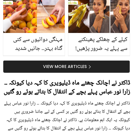
بتائے راز
سے متعلق غلط فہمیوں کی
حقیقت کیا ہے اور افواہ
کیا؟
کیلے کے چھلکے پھینکنے
مہنگی دوائیوں سے کئی
سے پہلے یہ ضرور پڑھیں!
گناہ بہتر۔۔ جانیں شدید
جلد کے 3 بڑے مسائل کا
گرمی کے موسم میں آڑو
سستا اور قدرتی حل
کیوں کھانا چاہیے؟
VIEW MORE ARTICLES
ڈاکٹر نے اچانک چھٹے ماہ ڈیلیویری کا کہہ دیا کیونکہ ۔۔
زارا نور عباس پہلے بچے کے انتقال کا بتاتے ہوئے رو گئیں
ڈاکٹر نے اچانک چھٹے ماہ ڈیلیویری کا کہہ دیا کیونکہ ۔۔ زارا نور عباس پہلے
بچے کے انتقال کا بتاتے ہوئے رو گئیں ہر کسی کے لیے جاننا ضروری ہیں
کیونکہ یہ ایک اہم معلومات ہے۔ ڈاکٹر نے اچانک چھٹے ماہ ڈیلیویری کا کہہ
دیا کیونکہ ۔۔ زارا نور عباس پہلے بچے کے انتقال کا بتاتے ہوئے رو گئیں سے