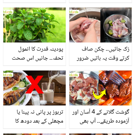
جانیں بالوں کو مضبوط
جاتا ہے؟ جانیں وٹامنز،
بنانے کے چند قدرتی طریقے
منرلز اور اینٹی آکسیڈنٹس
سے بھرپور اس سبزی کے
فائدے
رُک جائیں۔۔ چکن صاف
پودینہ قدرت کا انمول
کرتے وقت یہ باتیں ضرور
تحفہ۔۔ جانیں اس صحت
یاد رکھیں
بخش پتوں کے 10 حیرت
انگیز طبی فوائد
گوشت گلانے کے 4 آسان اور
تربوز پر پانی نہ پینا یا
آزمودہ طریقے۔۔ آپ بھی
مچھلی کے بعد دودھ کا
جانیں انٹرنیشنل شیف کے
استعمال۔۔ جانیں کھانوں