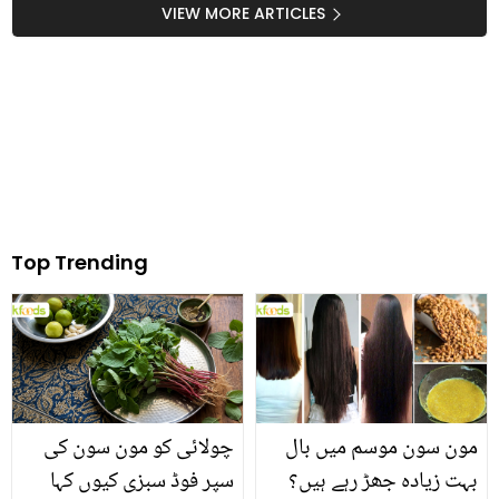
پہلے یہ پڑھ لیں
آپ کس بڑی بیماری میں
VIEW MORE ARTICLES
مبتلا ہوسکتے ہیں
Top Trending
مون سون موسم میں بال
چولائی کو مون سون کی
بہت زیادہ جھڑ رہے ہیں؟
سپر فوڈ سبزی کیوں کہا