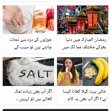
خود کشی ! باپ کو آخری
خط میں کیا لکھا؟ پڑھ کر
ہر آنکھ اشکبار
رمضان المبارک میں دنیا
جوڑوں کے درد سے نجات
بھرکے مختلف مما لک میں
چاہتے ہیں تو سیب کے
رائج مخصوص روایات
سرکے میں کچھ دیر ہاتھ
بھگوئیں اور ناقابل یقین
نتائج دیکھ کر دنگ رہ
جائیں
خالی پیٹ کیلا کھانا کیسا
اگر آپ بھی زیادہ نمک
ہے؟ اگر آپ بھی یہ کام
کھاتے ہیں تو ٹہریں ۔۔
کرتے ہیں تو رک جائیں!
جانیں زیادہ نمک کھانے سے