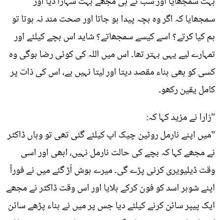
بہت سمجھایا اور سب نے ہی مجھے بہت سہارا دیا اور
سمجھایا کہ اگر وہ بچہ پیدا ہو جاتا اور صحت مند نہ ہوتا تو
ہم کیا کرتے؟ اسے کیسے سمجھاتے؟ شاید اس بچے کیلئے اور
تمہارے لیے یہی بہتر تھا۔ اس میں اللہ کی کوئی رضا ہوگی وہ
کسی کو بھی بناء مقصد دیتا اور لیتا نہیں ہے، اس کی ذات پر
کامل یقین رکھو۔
"زارا نے مزید کہا کہ:
"میں اپنے نارمل روٹین چیک اپ کیلئے گئی تھی تو وہاں ڈاکٹر
نے مجھے کہا کہ بچے کی حالت نارمل نہیں، ابھی اور اسی
وقت ڈیلیویری کرنی پڑے گی۔ میرے ہوش اُڑ گئے میں نے فوراً
اپنے شوہر اسد کو فون کرکے بلایا اور اس وقت ڈاکٹر نے مجھے
ایک پیپر سائن کرنے کیلئے دیا جس پر میں نے بناء پڑھے سائن