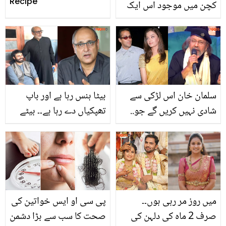
Recipe
کچن میں موجود اس ایک
چیز سے، تو استعمال کرنا نہ
بھولیں، کہیں دیر نہ ہو
جائے!
سلمان خان اس لڑکی سے
بیٹا ہنس رہا ہے اور باپ
شادی نہیں کریں گے جو..
تھپکیاں دے رہا ہے۔۔ بیٹے
متھن چکرورتی کا سلمان
کے کرتوتوں پہ خوش ہونے
خان کے متعلق چونکا دینے
پر صارفین نے ساجد حسن
والا دعویٰ
کو کھری کھری سنا دیں
میں روز مر رہی ہوں۔۔
پی سی او ایس خواتین کی
صرف 2 ماہ کی دلہن کی
صحت کا سب سے بڑا دشمن