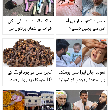
جسے دیکھو بخار ہے، آخر
چاک - قیمت معمولی لیکن
اس سے بچیں کیسے؟
فوائد بے شمار، برتنوں کی
جانیں چکن گونیا کی
چمک سے لے کر کیڑے
علامات، گھریلو علاج اور
مکوڑوں کو بھگانے سمیت 5
اس سے بچنے کے طریقے
اہم فوائد
نمونیا جان لیوا بھی ہوسکتا
کچن میں موجود لونگ کے
ہے.. چھوٹے بچوں کو نمونیا
10 چونکا دینے والے فائدے
ہوجائے تو کیا کریں؟ اہم
جانتے ہیں؟ جان لیں
معلومات
کیونکہ اس کے استعمال سے
آپ بھی ان بیماریوں سے
محفوظ رہ سکتے ہیں