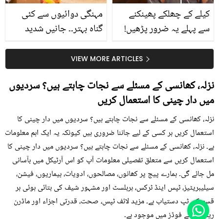
کیلے کے چھلکے پھینکنے
مہنگی دوائیوں سے کئی
سے پہلے یہ ضرور پڑھیں!
گناہ بہتر۔۔ جانیں شدید
جلد کے 3 بڑے مسائل کا
گرمی کے موسم میں آڑو
سستا اور قدرتی حل
کیوں کھانا چاہیے؟
VIEW MORE ARTICLES
نزلہ، کھانسی کے مسئلے سے نجات چاہتے ہیں؟ سردیوں
میں دار چینی کا استعمال کریں
نزلہ، کھانسی کے مسئلے سے نجات چاہتے ہیں؟ سردیوں میں دار چینی کا
استعمال کریں ہر کسی کے لیے جاننا ضروری ہیں کیونکہ یہ ایک اہم معلومات
ہے۔ نزلہ، کھانسی کے مسئلے سے نجات چاہتے ہیں؟ سردیوں میں دار چینی کا
استعمال کریں سے متعلق تفصیلی معلومات آپ کو اس آرٹیکل میں بآسانی
مل جائے گی۔ ہمارے پیج پر کھانوں، مصالحوں، ادویات، بیماریوں، فیشن،
سیلیبریٹیز، ٹپس اینڈ ٹرکس، ہربلسٹ اور مشہور شیف کی بتائی ہوئی ہر
قسم کی ٹپ دستیاب ہے۔ مزید لائف ٹپس، صحت، قدرتی اجزاء اور ماڈرن
ریمیڈی کے فوڈز میں موجود ہے۔