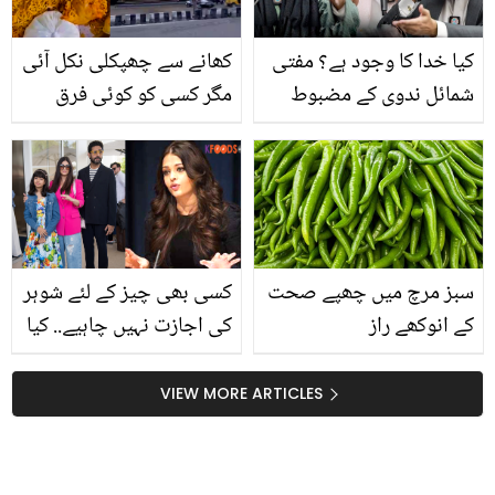
کیا خدا کا وجود ہے؟ مفتی
کھانے سے چھپکلی نکل آئی
شمائل ندوی کے مضبوط
مگر کسی کو کوئی فرق
دلائل، جاوید اختر گڑبڑا
نہیں پڑا ۔۔ چکن بریانی کی
گئے! ویڈیو
پلیٹ سے چھپکلی نکلنے
کی ویڈیو نے لوگوں کے دل
خراب کر دئے
سبز مرچ میں چھپے صحت
کسی بھی چیز کے لئے شوہر
کے انوکھے راز
کی اجازت نہیں چاہیے.. کیا
ابھیشیک سے شادی کر کے
ایشوریہ اپنی شناخت
VIEW MORE ARTICLES
کھونے لگی تھیں؟