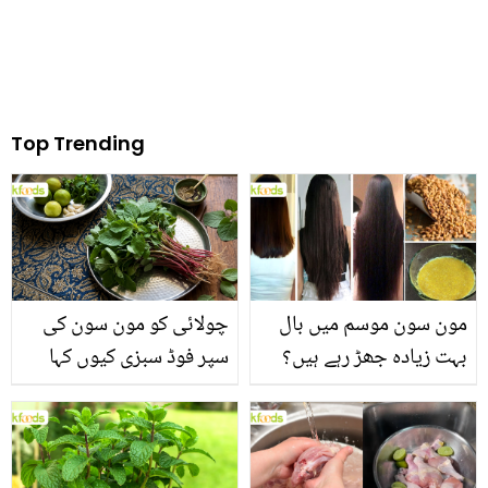
Top Trending
مون سون موسم میں بال
چولائی کو مون سون کی
بہت زیادہ جھڑ رہے ہیں؟
سپر فوڈ سبزی کیوں کہا
جانیں بالوں کو مضبوط
جاتا ہے؟ جانیں وٹامنز،
بنانے کے چند قدرتی طریقے
منرلز اور اینٹی آکسیڈنٹس
سے بھرپور اس سبزی کے