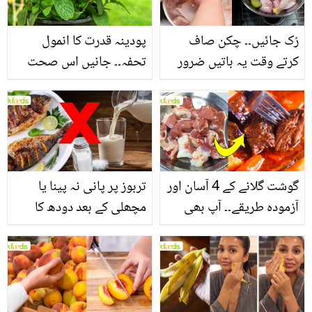
فائدے
رُک جائیں۔۔ چکن صاف
پودینہ قدرت کا انمول
کرتے وقت یہ باتیں ضرور
تحفہ۔۔ جانیں اس صحت
یاد رکھیں
بخش پتوں کے 10 حیرت
انگیز طبی فوائد
گوشت گلانے کے 4 آسان اور
تربوز پر پانی نہ پینا یا
آزمودہ طریقے۔۔ آپ بھی
مچھلی کے بعد دودھ کا
جانیں انٹرنیشنل شیف کے
استعمال۔۔ جانیں کھانوں
بتائے راز
سے متعلق غلط فہمیوں کی
حقیقت کیا ہے اور افواہ
کیا؟