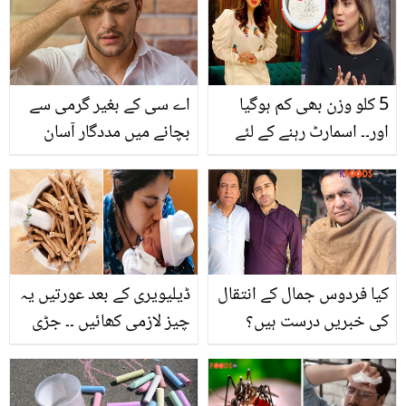
5 کلو وزن بھی کم ہوگیا
اے سی کے بغیر گرمی سے
اور۔۔ اسمارٹ رہنے کے لئے
بچانے میں مددگار آسان
فضا علی کون سا آٹا کھاتی
ٹپس
ہیں؟
کیا فردوس جمال کے انتقال
ڈیلیویری کے بعد عورتیں یہ
کی خبریں درست ہیں؟
چیز لازمی کھائیں ۔۔ جڑی
بیٹے نے ویڈیو جاری کردی
بوٹی اسگندھ ناگوری کھانے
سے کون بڑے فائدے ہوتے
ہیں؟ حکیم اجمل کے نسخے