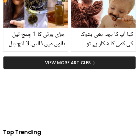
کیا آپ کا بچہ بھی بھوک
جڑی بوٹی کا 1 چمچ تیل
کی کمی کا شکار ہے تو ۔۔
بالوں میں ڈالیں، 3 انچ بال
کوکو پاؤڈر کے اہم فائدے
بڑھائیں ! جھاڑیوں کی
جانیں اور اپنے بچوں کو
طرح دکھنے والی اس جڑی
VIEW MORE ARTICLES
مضبوط اور طاقتور بنائیں!
بوٹی کا کیا نام ہے اور یہ
کیسے بال بڑھانے میں مدد
دیتی ہے؟
Top Trending