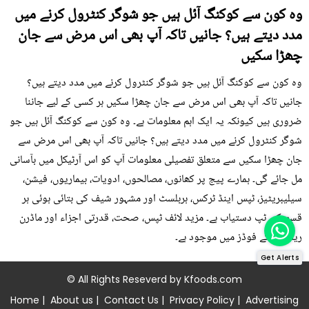
وہ کون سے کوکنگ آئل ہیں جو شوگر کنٹرول کرنے میں
مدد دیتے ہیں؟ جانیں تاکہ آپ بھی اس مرض سے جان
چھڑا سکیں
وہ کون سے کوکنگ آئل ہیں جو شوگر کنٹرول کرنے میں مدد دیتے ہیں؟
جانیں تاکہ آپ بھی اس مرض سے جان چھڑا سکیں ہر کسی کے لیے جاننا
ضروری ہیں کیونکہ یہ ایک اہم معلومات ہے۔ وہ کون سے کوکنگ آئل ہیں جو
شوگر کنٹرول کرنے میں مدد دیتے ہیں؟ جانیں تاکہ آپ بھی اس مرض سے
جان چھڑا سکیں سے متعلق تفصیلی معلومات آپ کو اس آرٹیکل میں بآسانی
مل جائے گی۔ ہمارے پیج پر کھانوں، مصالحوں، ادویات، بیماریوں، فیشن،
سیلیبریٹیز، ٹپس اینڈ ٹرکس، ہربلسٹ اور مشہور شیف کی بتائی ہوئی ہر
قسم کی ٹپ دستیاب ہے۔ مزید لائف ٹپس، صحت، قدرتی اجزاء اور ماڈرن
ریمیڈی کے فوڈز میں موجود ہے۔
Get Alerts
© All Rights Reseverd by
Kfoods.com
Home
|
About us
|
Contact Us
|
Privacy Policy
|
Advertising