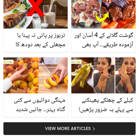
گوشت گلانے کے 4 آسان اور
تربوز پر پانی نہ پینا یا
آزمودہ طریقے۔۔ آپ بھی
مچھلی کے بعد دودھ کا
جانیں انٹرنیشنل شیف کے
استعمال۔۔ جانیں کھانوں
بتائے راز
سے متعلق غلط فہمیوں کی
حقیقت کیا ہے اور افواہ
کیا؟
کیلے کے چھلکے پھینکنے
مہنگی دوائیوں سے کئی
سے پہلے یہ ضرور پڑھیں!
گناہ بہتر۔۔ جانیں شدید
جلد کے 3 بڑے مسائل کا
گرمی کے موسم میں آڑو
سستا اور قدرتی حل
کیوں کھانا چاہیے؟
VIEW MORE ARTICLES