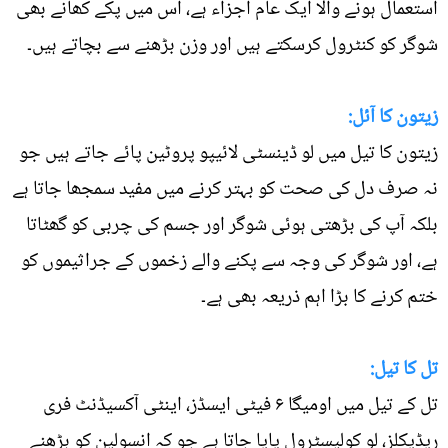
استعمال ہونے والا ایک عام اجزاء ہے، اس میں پکے کھانے بھی
شوگر کو کنٹرول کرسکتے ہیں اور وزن بڑھنے سے بچاتے ہیں۔
زیتون کا آئل:
زیتون کا تیل میں لو ڈینسٹی لائیپو پروٹین پائے جاتے ہیں جو
نہ صرف دل کی صحت کو بہتر کرنے میں مفید سمجھا جاتا ہے
بلکہ آپ کی بڑھتی ہوئی شوگر اور جسم کی چربی کو گھٹاتا
ہے، اور شوگر کی وجہ سے پکنے والے زخموں کے جراثیموں کو
ختم کرنے کا بڑا اہم ذریعہ بھی ہے۔
تل کا تیل:
تل کے تیل میں اومیگا ۶ فیٹی ایسڈز، اینٹی آکسیڈنٹ فری
ریڈیکلز، لو کولیسٹرول پایا جاتا ہے جو کہ انسولین کو بڑھنے