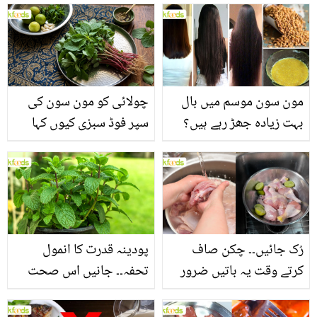
مون سون موسم میں بال
چولائی کو مون سون کی
بہت زیادہ جھڑ رہے ہیں؟
سپر فوڈ سبزی کیوں کہا
جانیں بالوں کو مضبوط
جاتا ہے؟ جانیں وٹامنز،
بنانے کے چند قدرتی طریقے
منرلز اور اینٹی آکسیڈنٹس
سے بھرپور اس سبزی کے
فائدے
رُک جائیں۔۔ چکن صاف
پودینہ قدرت کا انمول
کرتے وقت یہ باتیں ضرور
تحفہ۔۔ جانیں اس صحت
یاد رکھیں
بخش پتوں کے 10 حیرت
انگیز طبی فوائد