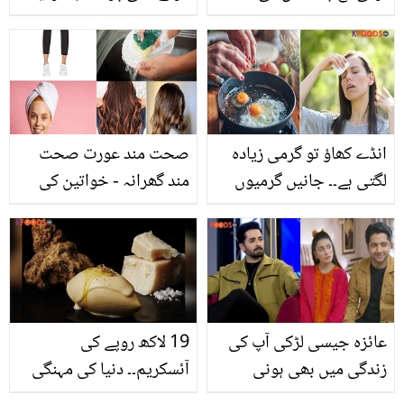
مشہور شخصیت کہلائے
مائی ری ڈرامہ کیوں بنایا
گی۔۔ پرانے ڈراموں میں کام
اور کم عمر میں حمل پر
کرنے والی یہ لڑکی کونسی
ڈائریکٹر نے لوگوں کی تنقید
مشہور سیاستدان ہیں؟
کا کیا جواب دیا؟
انڈے کھاؤ تو گرمی زیادہ
صحت مند عورت صحت
لگتی ہے۔۔ جانیں گرمیوں
مند گھرانہ - خواتین کی
میں انڈے کھانا کیسا ہے اور
چند عام غلطیاں جو ان کی
اس سے آپ کی صحت پر
صحت کو برباد کردیتی ہیں
کیا اثر پڑتا ہے؟
عائزہ جیسی لڑکی آپ کی
19 لاکھ روپے کی
زندگی میں بھی ہونی
آئسکریم۔۔ دنیا کی مہنگی
چاہیئے ۔۔ دانش تیمور
ترین آئسکریم کس ملک نے