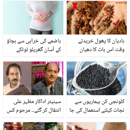
دوست کی شادی کروانے کے
بنائی اور اس میں ایسا کیا
لیئے تیار، عمران اشرف نے
الگ ہے؟
کیا جواب دیا؟
بادیان کا پھول خریدتے
ہاضمے کی خرابی سے بچاؤ
وقت اس بات کا دھیان
کے آسان گھریلو ٹوٹکے
رکھیں ۔۔ جانیں بادیان کے
پھول کو کن چیزوں میں
استعمال کرسکتے ہیں اور
اسکے فائدے کیا ہیں؟
کلونجی کن بیماریوں سے
سینیئر اداکار مظہر علی
نجات کیلئے استعمال کی جا
انتقال کر گئے۔۔ مرحوم کس
سکتی ہے؟
بیماری میں مبتلا تھے؟