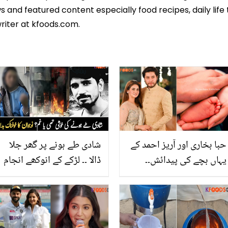
 and featured content especially food recipes, daily life 
riter at kfoods.com.
حبا بخاری اور آریز احمد کے
شادی طے ہونے پر گھر جلا
یہاں بچے کی پیدائش۔۔
ڈالا ۔۔ لڑکے کے انوکھے انجام
بیٹی کا کون سا خوبصورت
نے سب کچھ ختم کر دیا،
اور منفرد نام رکھ دیا؟
جانیے