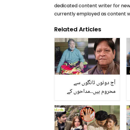
dedicated content writer for news
currently employed as content w
Related Articles
آج دونوں ٹانگوں سے
محروم ہیں۔۔مداحوں کے
چہروں پر خوشیاں بکھیرنے
والے خالد سلیم موٹا زندگی
کے کن مشکل دور سے گزر
رہے ہیں؟