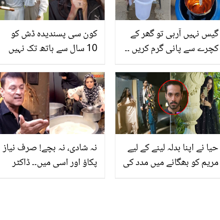
گیس نہیں آرہی تو گھر کے
کون سی پسندیدہ ڈش کو
کچرے سے پانی گرم کریں ۔۔
10 سال سے ہاتھ تک نہیں
بغیر گیس کے پانی کو اس
لگایا؟ انوشکا شرما نے
نئے طریقے سے گرم کریں
ویرات کوہلی کی زبردست
جو ٹھنڈ سے بچائے اور بچت
فٹنس کے راز بتا دیے
بھی کرے
حیا نے اپنا بدلہ لینے کے لیے
نہ شادی، نہ بچے! صرف نیاز
مریم کو بھگانے میں مدد کی
پکاؤ اور اسی میں۔۔ ڈاکٹر
اور میرب پھنس گئی۔۔ حیا
عمر عادل کا ریشم پر زہریلا
کی چالاکیاں کو بھارتی
حملہ، صارفین نے بھی
مداح بھی تنقید کا نشانہ
اوقات یاد دلا دی