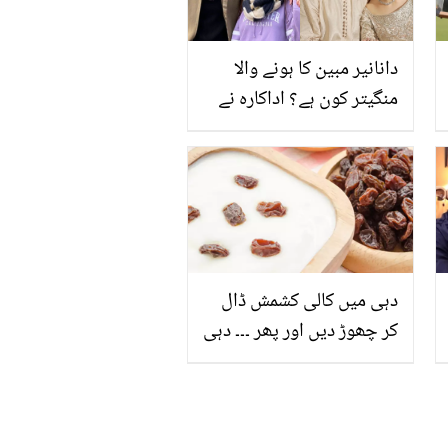
دانانیر مبین کا ہونے والا
منگیتر کون ہے؟ اداکارہ نے
انسٹا اسٹوری لگا دی! پوسٹ
وائرل
دہی میں کالی کشمش ڈال
کر چھوڑ دیں اور پھر ۔۔۔ دہی
اور کالی کشمش کھانے سے
کیا فائدہ ہوتا ہے؟ آپ بھی
جانیئے