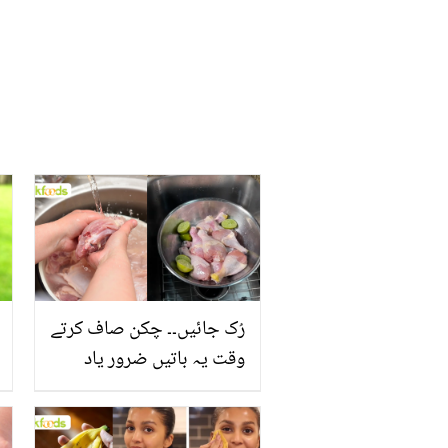
سکون
رُک جائیں۔۔ چکن صاف کرتے
وقت یہ باتیں ضرور یاد
رکھیں