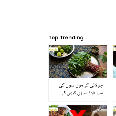
Top Trending
چولائی کو مون سون کی
سپر فوڈ سبزی کیوں کہا
جاتا ہے؟ جانیں وٹامنز،
منرلز اور اینٹی آکسیڈنٹس