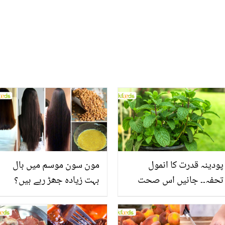
بنانے لگے
پودینہ قدرت کا انمول
مون سون موسم میں بال
تحفہ۔۔ جانیں اس صحت
بہت زیادہ جھڑ رہے ہیں؟
بخش پتوں کے 10 حیرت
جانیں بالوں کو مضبوط
انگیز طبی فوائد
بنانے کے چند قدرتی طریقے