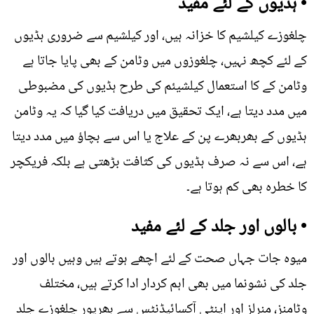
• ہڈیوں کے لئے مفید
چلغوزے کیلشیم کا خزانہ ہیں، اور کیلشیم سے ضروری ہڈیوں
کے لئے کچھ نہیں، چلغوزوں میں وٹامن کے بھی پایا جاتا ہے
وٹامن کے کا استعمال کیلشیئم کی طرح ہڈیوں کی مضبوطی
میں مدد دیتا ہے، ایک تحقیق میں دریافت کیا گیا کہ یہ وٹامن
ہڈیوں کے بھربھرے پن کے علاج یا اس سے بچاﺅ میں مدد دیتا
ہے، اس سے نہ صرف ہڈیوں کی کثافت بڑھتی ہے بلکہ فریکچر
کا خطرہ بھی کم ہوتا ہے۔
• بالوں اور جلد کے لئے مفید
میوہ جات جہاں صحت کے لئے اچھے ہوتے ہیں وہیں بالوں اور
جلد کی نشونما میں بھی اہم کردار ادا کرتے ہیں، مختلف
وٹامنز، منرلز اور اینٹی آکسائیڈنٹس سے بھرپور چلغوزے جلد