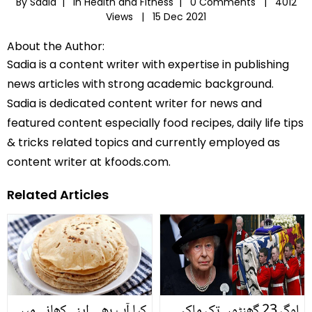
By Sadia |
In
Health and Fitness
|
0 Comments |
4012
Views |
15 Dec 2021
About the Author:
Sadia is a content writer with expertise in publishing
news articles with strong academic background.
Sadia is dedicated content writer for news and
featured content especially food recipes, daily life tips
& tricks related topics and currently employed as
content writer at kfoods.com.
Related Articles
لوگ 23 گھنٹوں تک ملکہ
کیا آپ بھی اپنے کھانے میں