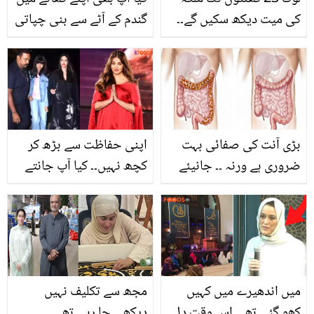
کی میت دیکھ سکیں گے۔۔
گندم کے آٹے سے بنی چپاتی
ملکہ الزبتھ کی موت کے
کھاتے ہیں؟ رک جائیے! پہلے
اگلے 10 روز تک کون سی
یہ معلومات پڑھ لیجیے
رسومات ادا کی جائیں گی؟
بڑی آنت کی صفائی بہت
اپنی حفاظت سے بڑھ کر
ضروری ہے ورنہ ۔۔ جانیئے
کچھ نہیں۔۔ کیا آپ جانتے
وہ کون سی غذائیں ہیں جو
ہیں ایشوریا رائے اپنے باڈی
بڑی آنے کی صفائی کرتی
گارڈ کو کتنی تنخواہ دیتی
ہیں
ہیں؟
میں اندھیرے میں کہیں
مجھ سے تکلیف نہیں
کھو گئی تھی اس وقت دل
دیکھی جا رہی تھی ۔۔