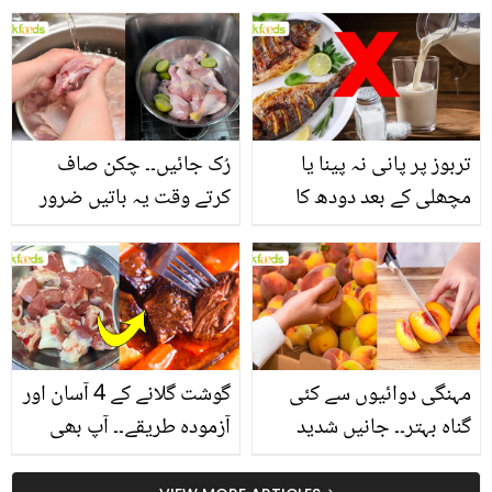
بخش پتوں کے 10 حیرت
جانیں بالوں کو مضبوط
انگیز طبی فوائد
بنانے کے چند قدرتی طریقے
تربوز پر پانی نہ پینا یا
رُک جائیں۔۔ چکن صاف
مچھلی کے بعد دودھ کا
کرتے وقت یہ باتیں ضرور
استعمال۔۔ جانیں کھانوں
یاد رکھیں
سے متعلق غلط فہمیوں کی
حقیقت کیا ہے اور افواہ
کیا؟
مہنگی دوائیوں سے کئی
گوشت گلانے کے 4 آسان اور
گناہ بہتر۔۔ جانیں شدید
آزمودہ طریقے۔۔ آپ بھی
گرمی کے موسم میں آڑو
جانیں انٹرنیشنل شیف کے