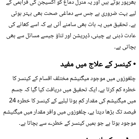
بھرپور ہوتے ہیں اور یہ منرل دماغ کو آکسیجن کی فراہمی کے
لیے بہت ضروری ہے جس سے دماغی صحت بھی بہتر ہوتی
ہے۔ تحقیق میں یہ بات بھی سامنے آئی ہے کہ اسے کھانے کی
عادت ذہنی بے چینی، ڈپریشن اور تناﺅ جیسے مسائل سے بھی
بچاتی ہے۔
• کینسر کے علاج میں مفید
چلغوزوں میں موجود میگنیشم مختلف اقسام کے کینسر کا
خطرہ کم کرتا ہے، ایک تحقیق میں دریافت کیا گیا کہ جسم
میں میگنیشم کی مقدار کم ہونا لبلبے کے کینسر کا خطرہ 24
فیصد تک بڑھا دیتا ہے، چلغوزوں میں وافر مقدار میں میگنیشم
موجود ہوتا ہے جو ہمیں کینسر کے خطرے سے بچاتا ہے۔