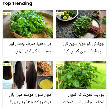
Top Trending
چولائی کو مون سون کی
ہرا دھنیا صرف چٹنی اور
سپر فوڈ سبزی کیوں کہا
سجاوٹ کے لیئے نہیں۔۔
جاتا ہے؟ جانیں وٹامنز،
جانیں اس کے وہ حیرت
منرلز اور اینٹی آکسیڈنٹس
انگیز فوائد جو شاید ہی آپ
سے بھرپور اس سبزی کے
کو معلوم ہوں
فائدے
پودینہ قدرت کا انمول
مون سون موسم میں بال
تحفہ۔۔ جانیں اس صحت
بہت زیادہ جھڑ رہے ہیں؟