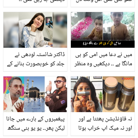
سے صرف یہی دعا نکلی کہ
شائستہ واحدی نے سیلاب
۔۔ غیر مسلم خاتون نے
متاثرین کے لیے کیا مدد
اسلام قبول کیوں کیا؟
کی؟
ویڈیو
میں نے دعا میں امی کو ہی
ڈاکٹر شائستہ لودھی نے
مانگا ہے ۔۔ دیکھیں وہ منظر
جلد کو خوبصورت بنانے کے
جب معصوم بچہ اپنی ماں
لیے کون سے گھریلو نسخے
کی قبر پر جا کر کیسے رو
بتا دئیے، جانیں
رو کر والدہ سے کہتا ہے کہ
مجھ سے بات کرو
نہ فاؤنڈیشن پھٹتا ہے اور
پیغمبروں کے بارے میں جانا
اور نہ میک اپ خراب ہوتا
لیکن پھر۔۔ یو یو ہنی سنگھ
ہے ۔۔ میک اپ سے پہلے کون
نے اسلام سے لگاؤ کے بارے