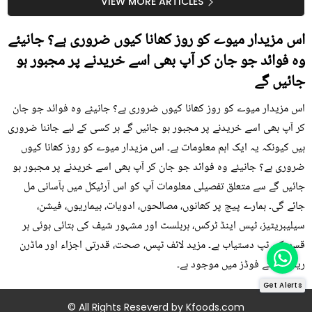
کیوں کھانا چاہیے؟
بتائے راز
VIEW MORE ARTICLES
اس مزیدار میوے کو روز کھانا کیوں ضروری ہے؟ جانیئے
وہ فوائد جو جان کر آپ بھی اسے خریدنے پر مجبور ہو
جائیں گے
اس مزیدار میوے کو روز کھانا کیوں ضروری ہے؟ جانیئے وہ فوائد جو جان
کر آپ بھی اسے خریدنے پر مجبور ہو جائیں گے ہر کسی کے لیے جاننا ضروری
ہیں کیونکہ یہ ایک اہم معلومات ہے۔ اس مزیدار میوے کو روز کھانا کیوں
ضروری ہے؟ جانیئے وہ فوائد جو جان کر آپ بھی اسے خریدنے پر مجبور ہو
جائیں گے سے متعلق تفصیلی معلومات آپ کو اس آرٹیکل میں بآسانی مل
جائے گی۔ ہمارے پیج پر کھانوں، مصالحوں، ادویات، بیماریوں، فیشن،
سیلیبریٹیز، ٹپس اینڈ ٹرکس، ہربلسٹ اور مشہور شیف کی بتائی ہوئی ہر
قسم کی ٹپ دستیاب ہے۔ مزید لائف ٹپس، صحت، قدرتی اجزاء اور ماڈرن
ریمیڈی کے فوڈز میں موجود ہے۔
Get Alerts
© All Rights Reseverd by
Kfoods.com