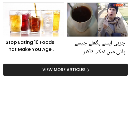
سی اسٹک چہرے پر لگانے
میں کیا انکشاف کیا؟
سے میک اپ 6 گھنٹے تک
خراب نہیں ہوتا ؟ آج ہی
خرید لائیں
چربی ایسے پگھلے جیسے
Stop Eating 10 Foods
That Make You Age
پانی میں نمک.. ڈاکٹر
Faster & Look Older
بلقیس نے صرف 15 دنوں
میں 40 کلو چربی پگھلانے
VIEW MORE ARTICLES
کا کیا طریقہ بتایا؟