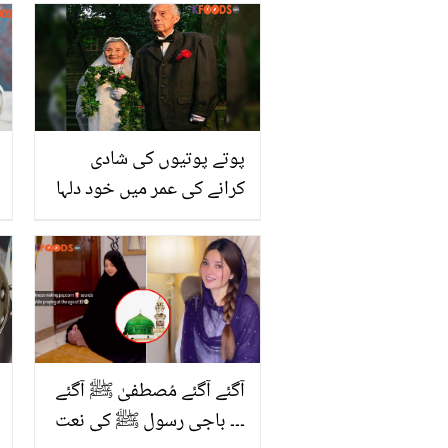
ہری کردی، کیا کچھ کہہ دیا؟
پوتے پوتیوں کی شادی
کرانے کی عمر میں خود دلہا
دلہن بن گئے۔۔ بڑھاپے میں
شادی کرنے والے انوکھے
جوڑے کی کہانی
آگئے آگئے مُصطفیٰ ﷺ آگئے
۔۔۔ باجی رسول ﷺ کی نعت