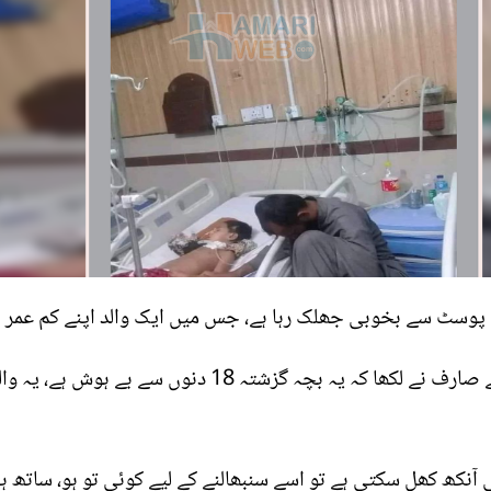
ہ اس پوسٹ سے بخوبی جھلک رہا ہے، جس میں ایک والد اپنے کم عمر 
نکھ کھل سکتی ہے تو اسے سنبھالنے کے لیے کوئی تو ہو، ساتھ ہی