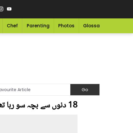
Chef
Parenting
Photos
Glossary
Grocery 
18 دنوں سے بچہ سو رہا تھا ۔۔ دن رات بچے کا ہاتھ تھامے بیٹھے رہنے والا والد، جانیے