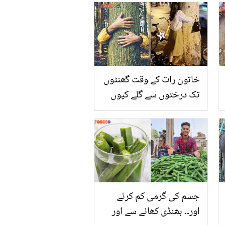
سکتے ہیں، جانیے اس کے
چند دانے آپ کی زندگی کو
کس طرح خوبصورت بنا
سکتے ہیں؟
خاتون رات کے وقت گھنٹوں
تک درختوں سے گلے کیوں
ملتی ہے؟ جنات کا سایہ یا
پھر ۔۔ حقیقت جان کر آپ
بھی حیرت میں مبتلا ہو
جائیں گے
جسم کی گرمی کم کرئے
اور۔۔ بھنڈی کھانے سے اور