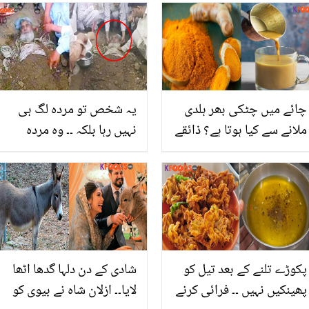
بلندیوں پر کیسے کریں گے؟
جن سے آپ بھی پارلر کا
خرچہ جان کر آپ کے ہوش
خرچہ بچا سکتی ہیں
اڑ جائیں گے
چائے میں چٹکی بھر ہلدی
یہ شخص تو مردہ لگ ہی
ملانے سے کیا ہوتا ہے؟ ذائقے
نہیں رہا بلکہ ۔۔ وہ مردہ
کے ساتھ فائدہ بھی! کافی
شخص جس کا جسم 32
اور چائے میں ہلدی ڈالنے کے
سال بعد بھی اپنی اصل
5 کمالات
حالت میں موجود ہے لیکن
کیسے؟ تصاویر وائرل
پکوڑے تلنے کے بعد تیل کو
شادی کے دن دلہا گدھا اٹھا
پھینکیں نہیں ۔۔ فرائی کرنے
لایا۔۔ ازلان شاہ نے بیوی کو