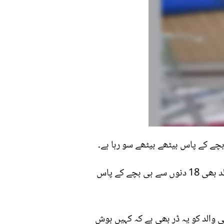
بچے کے پاس بیٹھے بیٹھے سو رہا ہے۔
سوشل میڈیا پر پوسٹ شئیر کرتے ہوئے صارف نے لکھا کہ یہ بچہ گزشتہ 18 دنوں سے بے ہوش ہے، یہ والد بھی 18 دنوں سے ہی بچے کے پاس
 والد کو یہ ڈر بھی ہے کہ کہیں ہوش