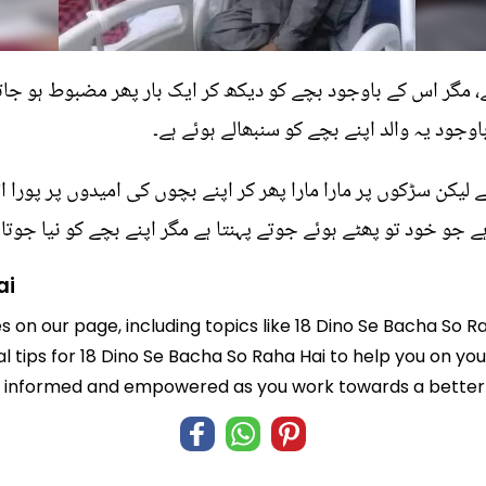
ے، مگر اس کے باوجود بچے کو دیکھ کر ایک بار پھر مضبوط ہو جاتا
وجود یہ والد اپنے بچے کو سنبھالے ہوئے ہے۔
 لیکن سڑکوں پر مارا مارا پھر کر اپنے بچوں کی امیدوں پر پورا ات
جو خود تو پھٹے ہوئے جوتے پہنتا ہے مگر اپنے بچے کو نیا جوتا دل
ai
s on our page, including topics like 18 Dino Se Bacha So R
l tips for 18 Dino Se Bacha So Raha Hai to help you on your
informed and empowered as you work towards a better l