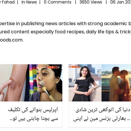
y Fahad |
In
News
|
0 Comments |
3650 Views |
06 Jan 20
xpertise in publishing news articles with strong academic
ed content especially food recipes, daily life tips & tric
foods.com.
دنیا کی انوکھی ترین شادی
اپرلپس بنوانے کی تکلیف
۔۔ بھارتی بزنس مین نے اپنی
سے بچنا چاہتی ہیں تو۔۔
بیٹی کی شادی آسمان کی
حسن نکھارنے کے 4 طریقے