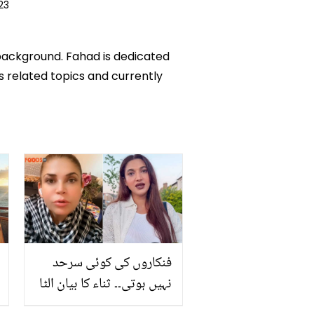
23
 background. Fahad is dedicated
ks related topics and currently
فنکاروں کی کوئی سرحد
نہیں ہوتی۔۔ ثناء کا بیان الٹا
پڑ گیا! مشی خان نے طبعیت