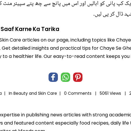
ایک کپ پانی کو ابالیں اور اس میں پانچ سے چھ پتے سپیئر منٹ 
د ڈال کر پی لیں۔
 Saaf Karne Ka Tarika
Skin Care articles on our page, including topics like Chay
. Get detailed insights and practical tips for Chaye Se Gh
ey to a healthier life. Our easy-to-read content keeps 
ra |
In
Beauty and Skin Care
|
0 Comments |
5061 Views |
expertise in publishing news articles with strong academ
 and featured content especially food recipes, daily life 