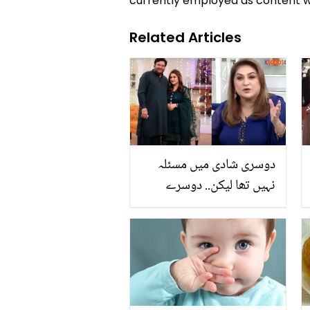
currently employed as content w
Related Articles
دوسری شادی میں مسئلہ
نہیں تھا لیکن.. دوسرے
نکاح کے وقت قاضی کی
کس بات نے شبیر جان کر
پریشان کردیا تھا؟