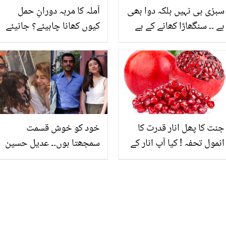
سبزی ہی نہیں بلکہ دوا بھی
آملہ کا مربہ دورانِ حمل
ہے ۔۔ سنگھاڑا کھانے کے بے
کیوں کھانا چاہیئے؟ جانیئے
شمار فائدے
اسے کھانے کے 5 ایسے
حیران کن فوائد، جو مرد و
خواتین دونوں کی صحت
کیلیئے مفید ہیں
جنت کا پھل انار قدرت کا
خود کو خوش قسمت
انمول تحفہ ! کیا آپ انار کے
سمجھتا ہوں۔۔ عدیل حسین
ان لاتعداد فوائد سے آگاہ
کی جذباتی پوسٹ! کیا
ہیں؟
سائرہ یوسف سے شادی
کرنے والے ہیں؟