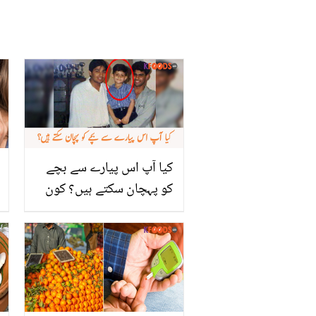
کیا آپ اس پیارے سے بچے
کو پہچان سکتے ہیں؟ کون
جانتا تھا یہ بڑا ہو کر مشہور
گلوکار بنے گا؟ اکثر لوگ
انہیں پہچاننے میں ناکام
ہوجاتے ہیں