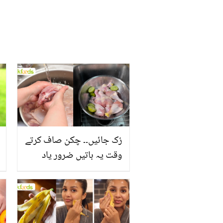
رُک جائیں۔۔ چکن صاف کرتے
وقت یہ باتیں ضرور یاد
رکھیں