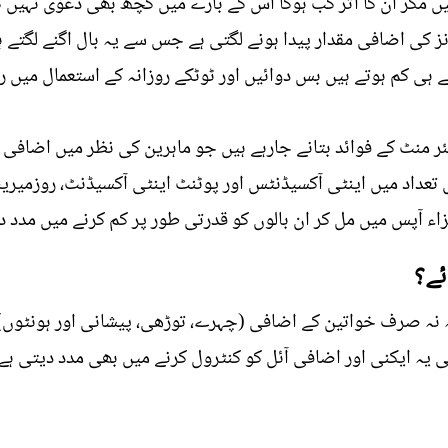
ہیں مگر ان کا اثر کب ہوگا اس کے بارے میں کچھ بھی دعوٰی نہیں 
ی اضافی مقدار پیدا ہونے لگتی ہے جس سے یہ بال اگنے لگتے ہیں ا
 ہی کم ہوتے ہیں بس دوائیں اور ٹوٹکے روزانہ کے استعمال میں رک
 منٹ کے فوائد بتانے جارہے ہیں جو ماہرین کی نظر میں اضافی با
 تعداد میں اینٹی آکسیڈنٹس اور پوٹنٹ اینٹی آکسیڈنٹ، روزمیرینک
زاء آپس میں مل کر ان بالوں کو قدرتی طور پر کم کرنے میں مدد دی
ئے؟
ہ نہ صرف خواتین کے اضافی (چہرے، توڑھی، پیشانی اور ہونٹوں)ک
 یہ ایکنی اور اضافی آئل کو کنٹرول کرنے میں بھی مدد دیتی ہے