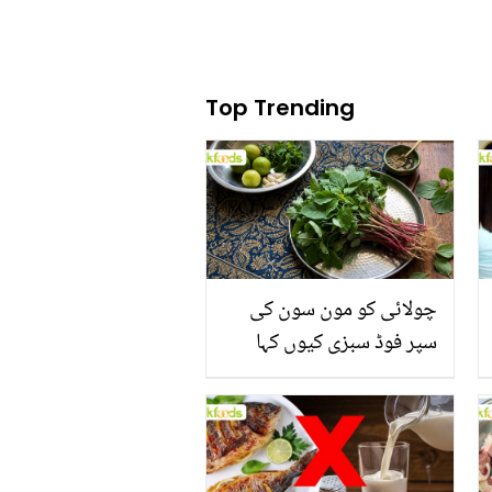
Top Trending
چولائی کو مون سون کی
سپر فوڈ سبزی کیوں کہا
جاتا ہے؟ جانیں وٹامنز،
منرلز اور اینٹی آکسیڈنٹس
سے بھرپور اس سبزی کے
فائدے