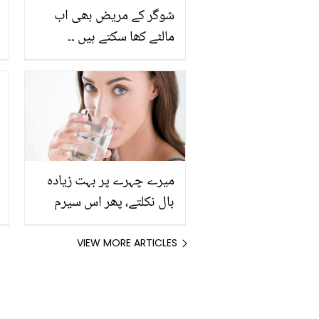
شوگر کے مریض بھی اب
مالٹے کھا سکتے ہیں ۔۔
روزانہ 2 مالٹے کھانے سے
جسم میں کیا تبدیلی آتی ہے
اور اسے سُپر فوڈ کیوں کہا
جاتا ہے؟
میرے چہرے پر بہت زیادہ
بال نکلتے، پھر اس سیرم
سے کم ہونا شروع ہوگئے ۔۔
چہرے کے بالوں کو ختم
VIEW MORE ARTICLES
کرنے لئے بازار سے ملنے والا
مہنگا سیرم اب خود گھر
میں