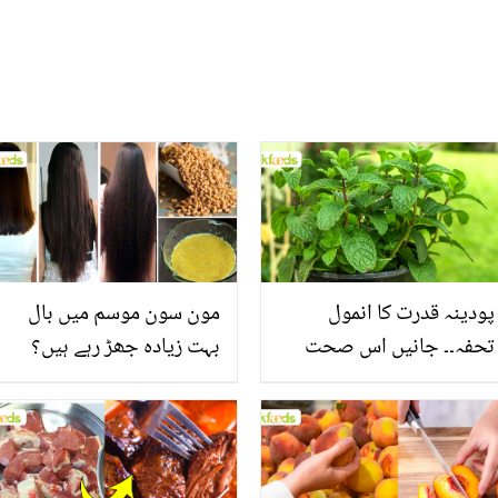
پودینہ قدرت کا انمول
مون سون موسم میں بال
تحفہ۔۔ جانیں اس صحت
بہت زیادہ جھڑ رہے ہیں؟
بخش پتوں کے 10 حیرت
جانیں بالوں کو مضبوط
انگیز طبی فوائد
بنانے کے چند قدرتی طریقے