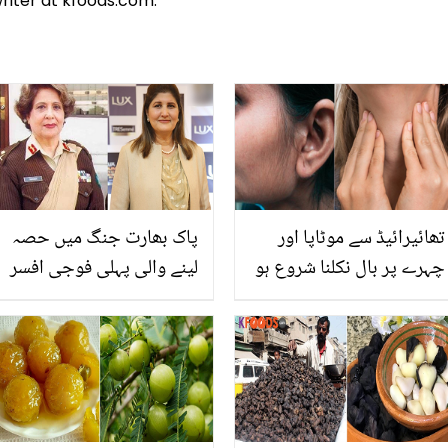
riter at kfoods.com.
تھائیرائیڈ سے موٹاپا اور
پاک بھارت جنگ میں حصہ
چہرے پر بال نکلنا شروع ہو
لینے والی پہلی فوجی افسر
جاتے ہیں اور ۔۔ ڈاکٹر اس کا
۔۔ پاکستان کی 3 فوجی
کیا علاج بتاتے ہیں؟ جانیں
خواتین افسر، جن سے
وہ معلومات جو آپ کو بھی
بھارت بھی ڈرتا ہے
معلوم ہونی چاہیئے