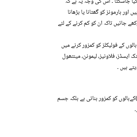
کیا جاسکتا ۔ اس کی وجہ یہ ہے کہ
ور ہارمونز کو گھٹانا یا بڑھانا
ھے جائیں تاکہ ان کو کم کرنے کے لئے
لوں کے فولیکلز کو کمزور کرنے میں
 ایسڈز، فلاونیز، لیمونن، مینتھول
تے ہیں ۔
ےبالوں کو کمزور بناتی ہے بلکہ جسم
۔