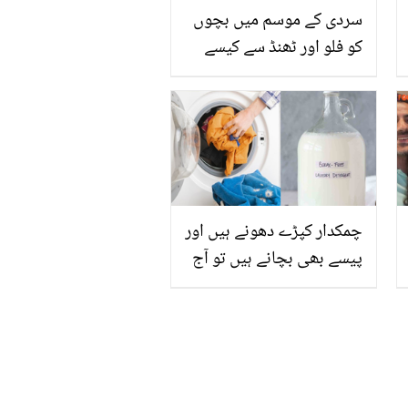
سردی کے موسم میں بچوں
کو فلو اور ٹھنڈ سے کیسے
بچایا جائے؟ جانیئے چند
آسان اور گھریلو طریقے
چمکدار کپڑے دھونے ہیں اور
پیسے بھی بچانے ہیں تو آج
ہی گھر میں خود ڈٹرجنٹ
پاؤڈر بنائیں اور کپڑوں کو
چمکدار بنائیں