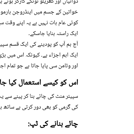
دوائیاں اور گھریلو ٹوٹکے کارگر ہوتے 
خواتین کے جسم میں اینڈروجن ہارمونز ک
کوئی عام بات نہیں ہے یہ اپنے وقت سے
ایک راستہ بنایا جاسکے۔
آج ہم آپ کو پودینے کی ایک قسم سپیئر
ایک اہم اجزاء ہے۔ کیونکہ اس میں بڑی
اور وٹامن سی پایا جاتا ہے جو تمام اج
اس کو کیسے استعمال کیا جا
سپیئر منٹ کی چائے بنا کر پینے سے ی
کی گرمی کو بھی دور کرتی ہے ساتھ ہی
چائے بنانے کی ٹپ: