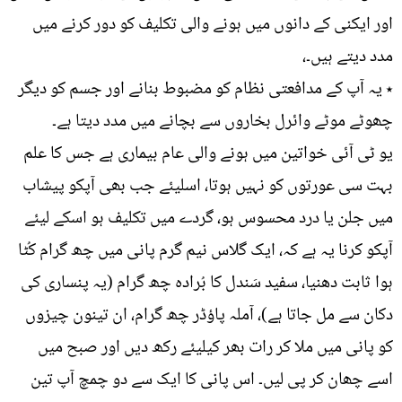
اور ایکنی کے دانوں میں ہونے والی تکلیف کو دور کرنے میں
مدد دیتے ہیں۔،
٭ یہ آپ کے مدافعتی نظام کو مضبوط بنانے اور جسم کو دیگر
چھوٹے موٹے وائرل بخاروں سے بچانے میں مدد دیتا ہے۔
یو ٹی آئی خواتین میں ہونے والی عام بیماری ہے جس کا علم
بہت سی عورتوں کو نہیں ہوتا، اسلیئے جب بھی آپکو پیشاب
میں جلن یا درد محسوس ہو، گردے میں تکلیف ہو اسکے لیئے
آپکو کرنا یہ ہے کہ، ایک گلاس نیم گرم پانی میں چھ گرام کُٹا
ہوا ثابت دھنیا، سفید سَندل کا بُرادہ چھ گرام (یہ پنساری کی
دکان سے مل جاتا ہے)، آملہ پاؤڈر چھ گرام، ان تینون چیزوں
کو پانی میں ملا کر رات بھر کیلیئے رکھ دیں اور صبح میں
اسے چھان کر پی لیں۔ اس پانی کا ایک سے دو چمچ آپ تین