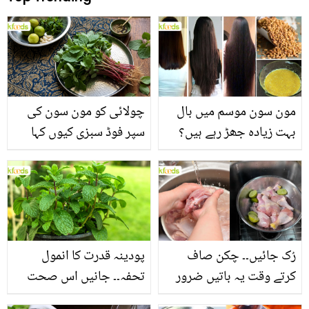
مون سون موسم میں بال
چولائی کو مون سون کی
بہت زیادہ جھڑ رہے ہیں؟
سپر فوڈ سبزی کیوں کہا
جانیں بالوں کو مضبوط
جاتا ہے؟ جانیں وٹامنز،
بنانے کے چند قدرتی طریقے
منرلز اور اینٹی آکسیڈنٹس
سے بھرپور اس سبزی کے
فائدے
رُک جائیں۔۔ چکن صاف
پودینہ قدرت کا انمول
کرتے وقت یہ باتیں ضرور
تحفہ۔۔ جانیں اس صحت
یاد رکھیں
بخش پتوں کے 10 حیرت