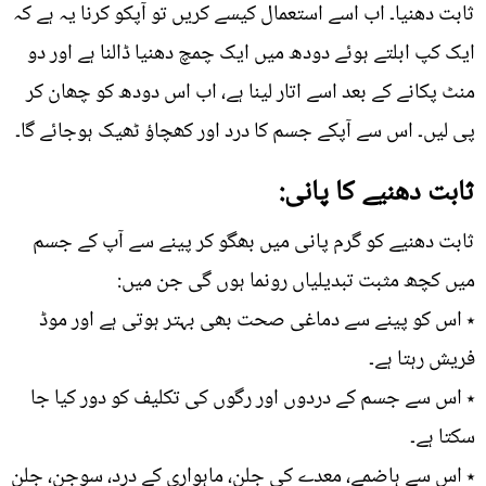
ثابت دھنیا۔ اب اسے استعمال کیسے کریں تو آپکو کرنا یہ ہے کہ
ایک کپ ابلتے ہوئے دودھ میں ایک چمچ دھنیا ڈالنا ہے اور دو
منٹ پکانے کے بعد اسے اتار لینا ہے، اب اس دودھ کو چھان کر
پی لیں۔ اس سے آپکے جسم کا درد اور کھچاؤ ٹھیک ہوجائے گا۔
ثابت دھنیے کا پانی:
ثابت دھنیے کو گرم پانی میں بھگو کر پینے سے آپ کے جسم
میں کچھ مثبت تبدیلیاں رونما ہوں گی جن میں:
٭ اس کو پینے سے دماغی صحت بھی بہتر ہوتی ہے اور موڈ
فریش رہتا ہے۔
٭ اس سے جسم کے دردوں اور رگوں کی تکلیف کو دور کیا جا
سکتا ہے۔
٭ اس سے ہاضمے، معدے کی جلن، ماہواری کے درد، سوجن، جلن