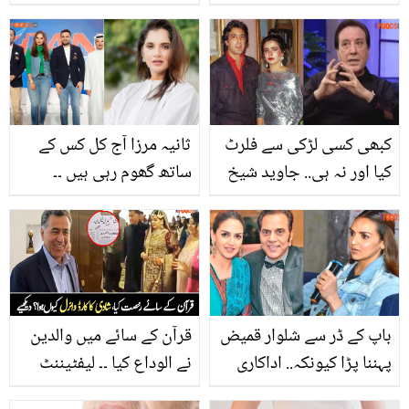
ہے؟ جانیئے ایسا بہترین
ہیں تو جانئے کہ صحت کے
نسخہ جو ڈاکٹر کی
حوالے سے کتنے عرصے میں
دوائیوں کو بھی پیچھے
دوبارہ حمل ٹہرنا محفوظ
چھوڑ سکتا ہے
ہو سکتا ہے؟
کبھی کسی لڑکی سے فلرٹ
ثانیہ مرزا آج کل کس کے
کیا اور نہ ہی.. جاوید شیخ
ساتھ گھوم رہی ہیں ۔۔
نے ماضی کے کارنامے بھلا
جانیں یہ شخص کون ہے
کر نئے انکشافات کر دیے
اور دونوں کا رشتہ توجہ کا
مرکز کیوں بنا ہوا؟
باپ کے ڈر سے شلوار قمیض
قرآن کے سائے میں والدین
پہننا پڑا کیونکہ.. اداکاری
نے الوداع کیا ۔۔ لیفٹیننٹ
کے لئے طلاق لینے والی ایشا
جنرل ر فیض حمید کی