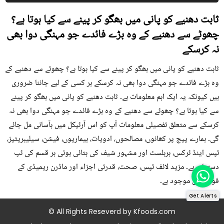
ثابت دھنیے کو پانی میں بھگو کر پینے سے کیا ہوتا ہے؟
چھوٹے سے دھنیے کے وہ بڑے فائدے جو مہنگی دوا بھی
نہ کرسکے
ثابت دھنیے کو پانی میں بھگو کر پینے سے کیا ہوتا ہے؟ چھوٹے سے دھنیے کے
وہ بڑے فائدے جو مہنگی دوا بھی نہ کرسکے ہر کسی کے لیے جاننا ضروری
ہیں کیونکہ یہ ایک اہم معلومات ہے۔ ثابت دھنیے کو پانی میں بھگو کر پینے
سے کیا ہوتا ہے؟ چھوٹے سے دھنیے کے وہ بڑے فائدے جو مہنگی دوا بھی نہ
کرسکے سے متعلق تفصیلی معلومات آپ کو اس آرٹیکل میں بآسانی مل جائے
گی۔ ہمارے پیج پر کھانوں، مصالحوں، ادویات، بیماریوں، فیشن، سیلیبریٹیز،
ٹپس اینڈ ٹرکس، ہربلسٹ اور مشہور شیف کی بتائی ہوئی ہر قسم کی ٹپ
دستیاب ہے۔ مزید لائف ٹپس، صحت، قدرتی اجزاء اور ماڈرن ریمیڈی کے
فوڈز میں موجود ہے۔
Get Alerts
© All Rights Reseverd by
Kfoods.com