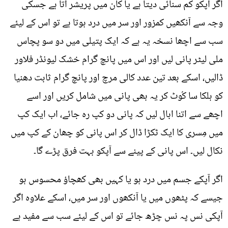
اگر آپکو کم سنائی دیتا ہے یا کان میں پریشر آتا ہے جسکی
وجہ سے آنکھیں کمزور اور سر میں درد ہوتا ہے تو اس کے لیئے
سب سے اچھا نسخہ یہ ہے کہ ایک پتیلی میں دو سو پچاس
ملی لیٹر پانی لیں اور اس میں پانچ گرام خشک لیونڈر فلاور
ڈالیں، اسکے بعد تین عدد کالی مرچ اور پانچ گرام ثابت دھنیا
کو ہلکا سا کُوٹ کر یہ بھی پانی میں شامل کریں اور اسے
اچھے سے اتنا ابال لیں کہ پانی دو کپ رہ جائے، اب ایک کپ
میں مِسری کا ایک ٹکڑا ڈال کر اس پانی کو چھان کے کپ میں
نکال لیں۔ اس پانی کے پینے سے آپکو بہت فرق پڑے گا۔
اگر آپکے جسم میں درد ہو یا کہیں بھی کھچاؤ محسوس ہو
جیسے کہ پٹھوں میں یا آنکھوں اور سر میں، اسکے علاوہ اگر
آپکی نس پہ نس چڑھ جائے تو اس کے لیئے سب سے مفید ہے