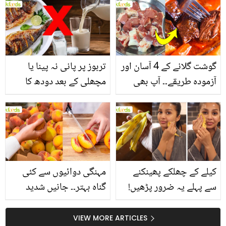
انگیز طبی فوائد
گوشت گلانے کے 4 آسان اور
تربوز پر پانی نہ پینا یا
آزمودہ طریقے۔۔ آپ بھی
مچھلی کے بعد دودھ کا
جانیں انٹرنیشنل شیف کے
استعمال۔۔ جانیں کھانوں
بتائے راز
سے متعلق غلط فہمیوں کی
حقیقت کیا ہے اور افواہ
کیا؟
کیلے کے چھلکے پھینکنے
مہنگی دوائیوں سے کئی
سے پہلے یہ ضرور پڑھیں!
گناہ بہتر۔۔ جانیں شدید
جلد کے 3 بڑے مسائل کا
گرمی کے موسم میں آڑو
سستا اور قدرتی حل
کیوں کھانا چاہیے؟
VIEW MORE ARTICLES