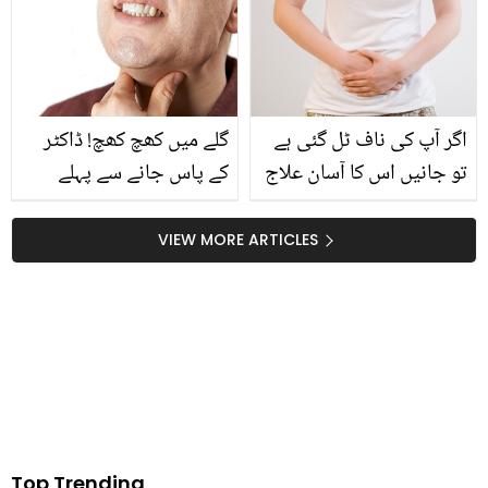
دیول والد کی کس بات سے
بیٹی کی شادی، سادہ سا
ڈر گئیں؟
کارڈ وائرل کیوں ہو گیا؟
دیکھیے
اگر آپ کی ناف ٹل گئی ہے
گلے میں کھچ کھچ! ڈاکٹر
تو جانیں اس کا آسان علاج
کے پاس جانے سے پہلے
صرف حکیم شاہ نذیر کے
املتاس اور چند سادہ
نسخے سے تاکہ آپ خود کر
نسخوں کو آزمائيں
VIEW MORE ARTICLES
سکیں اپنی ناف کو ٹھیک
Top Trending