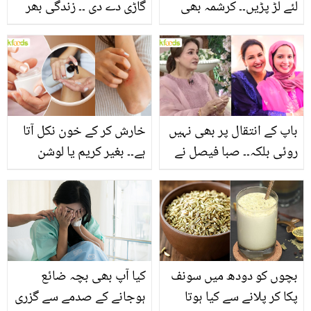
لئے لڑ پڑیں۔۔ کرشمہ بھی
گاڑی دے دی ۔۔ زندگی بھر
سابق شوہر کی جائیداد
مسجد کی خدمت کرنے والے
ہتھیانے کو تیار ! سچائی
کو جب تحفہ دیا گیا تو امام
سامنے آگئی
نے کیا کیا؟ دیکھیے
باپ کے انتقال پر بھی نہیں
خارش کر کے خون نکل آتا
روئی بلکہ۔۔ صبا فیصل نے
ہے۔۔ بغیر کریم یا لوشن
چھوٹی بہو کی کون سی
لگائے جسم کے اندر سے
خوبیاں گنوا دیں؟
خشکی کیسے ختم کریں؟
طریقے
بچوں کو دودھ میں سونف
کیا آپ بھی بچہ ضائع
پکا کر پلانے سے کیا ہوتا
ہوجانے کے صدمے سے گزری