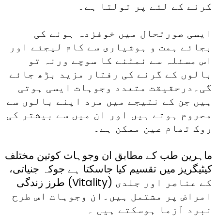
کرنے کے لئے پر تولتا ہے۔
ایسی صورتحال میں خوفزدہ ہونے کی
بجائے ہمت و ہوشیاری سے کام لیجئے اور
اس مسئلہ سے نمٹنے کا سوچے ورنہ تو
بالوں کے گرنے کی رفتار مزید بڑھ جائے
گی۔درحقیقت متعدد وجوہات ایسی ہوتی
ہیں جن کے نتیجے میں مرد اپنے بالوں سے
محروم ہوتے ہیں اور ان میں سے بیشتر کی
روک تھام عین ممکن ہے۔
ماہرین طب کے مطابق ان وجوہات کوتین مختلف
کیٹیگریز میں تقسیم کیا جاسکتا ہے جوکہ جنیاتی،
طرز زندگی (Vitality) کے عناصر اور جلدی
امراض پر مشتمل ہیں۔ان وجوہات اس طرح
نبرد آزما ہوسکتے ہیں ۔