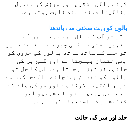
کرنے والی مشقیں اور ورزش کو معمول
بنالینا فائدہ مند ثابت ہوتا ہے۔
بالوں کو بہت سختی سے باندھنا
اگر تو آپ کے بال لمبے ہیں اور آپ
انہیں سختی سے کسی چیز سے باندھتے ہیں
تو جلد کے ساتھ ساتھ بالوں کی جڑوں کو
بھی نقصان پہنچتا ہے اور گنج پن کی
جانب سفر تیز ہوجاتا ہے۔ اس کا حل تو
بالوں کو نقصان پہنچانے والےحرکات سے
دوری اختیار کرنا ہے اور سر کی جلد کے
لیے نمی پہنچانے والے شیمپو اور
کنڈیشنر کا استعمال کرنا ہے۔
جلد اور سر کی حالت