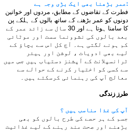
عمر بڑھنا بھی ایک بڑی وجہ ہے:
فطرت کے تقاضوں کے مطابق، مردوں اور خواتین
دونوں کو عمر بڑھنے کے ساتھ بالوں کے ہلکے پن
کا سامنا ہوتا ہے اور 30 سال سے زائد عمر کے
بعد بالوں کی نشوونما سست اور موٹائی
کم ہونے لگتی ہے۔ آج کل اس سے بچاؤ کے
لیے بھی ادویات ، لوشن اور ہیئر
ٹرانسپلانٹ کے آپشنز دستیاب ہیں جس میں
سے کسی کو اختیار کرنے کے حوالے سے
معالج آپ کی رہنمائی کرسکتے ہیں۔
طرز زندگی
آپ کی غذا مناسب ہیں ؟
جسم کے ہر حصے کی طرح بالوں کو بھی
بڑھنے اور صحت مند رہنے کے لیے غذائیت