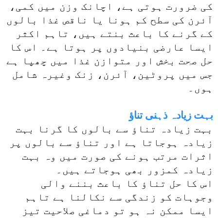
کی ضرورت ہوتی ہے، اچانک وزن میں کمی،
آئرن کی سطح کم ہونا یا ناقص غذا بالوں
کے گرنے کا باعث بنتے ہیں، تاہم اکثر
ایسا عارضی بنیادوں پر ہوتا ہے۔ اس کا
حل صحت بخش اور متوازن غذا میں چھپا ہے
جس میں پروٹین، آئرن، زنک وغیرہ شامل
ہوں۔
بہت زیادہ ذہنی تناؤ
بہت زیادہ تناؤ سے بالوں کا گرنا بہت
زیادہ ہوجاتا ہے اور تناؤ سے بالوں پر
اثرات مرتب ہونے کی صورت میں وہ بہت
زیادہ کمزور بھی ہوجاتے ہیں۔
اس کا حل تناؤ کا باعث بننے والی
وجوہات کو زندگی سے نکالنا ہے تاہم
ایسا ممکن نہ ہو تو دماغی صلاحیت تیز