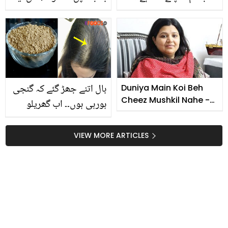
جانیں ملیریا کے بخار کو کم
ڈرائی فوڈ کو دودھ میں پکا
کرنے کیلیئے ماہرین کون
کر کھانے کا جادو دیکھیں
سے گھریلو علاج بتاتے ہیں؟
جو مہنگی دواؤں کا خرچہ
بچائیں
بال اتنے جھڑ گئے کہ گنجی
Duniya Main Koi Beh
Cheez Mushkil Nahe -
ہورہی ہوں۔۔ اب گھریلو
Chef Sumiya Noman
اجزاء سے بنائیں ایسا کمال
کا پاؤڈر، جس کے 1 مہینے
VIEW MORE ARTICLES
استعمال سے ہوجائیں بال
لمے گھنے اور مضبوط