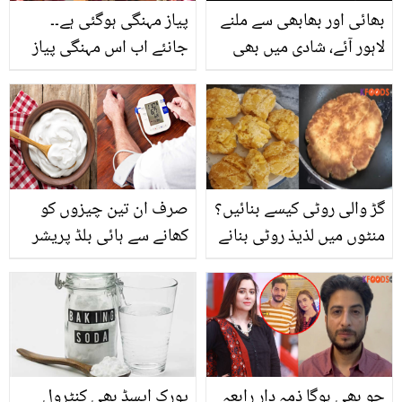
بھائی اور بھابھی سے ملنے
پیاز مہنگی ہوگئی ہے۔۔
لاہور آئے، شادی میں بھی
جانئے اب اس مہنگی پیاز
گئے ۔۔ بھارتی اداکار
کو گلنے سڑنے سے بچانے اور
شتروگن سنہا کا پاکستان
دیر تک تازہ رکھنے کے
میں کون سا بھائی ہے؟
طریقے
گڑ والی روٹی کیسے بنائیں؟
صرف ان تین چیزوں کو
منٹوں میں لذیذ روٹی بنانے
کھانے سے ہائی بلڈ پریشر
کا آسان طریقہ اور اس کے
جیسی بیماری بھی کنٹرول
فائدے
اور دل کی بیماری کا خطرہ
کم کرکے بنائے آپ کو
تندرست
جو بھی ہوگا ذمہ دار رابعہ
یورک ایسڈ بھی کنٹرول