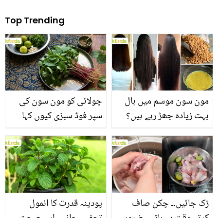
Top Trending
مون سون موسم میں بال
چولائی کو مون سون کی
بہت زیادہ جھڑ رہے ہیں؟
سپر فوڈ سبزی کیوں کہا
جانیں بالوں کو مضبوط
جاتا ہے؟ جانیں وٹامنز،
بنانے کے چند قدرتی طریقے
منرلز اور اینٹی آکسیڈنٹس
سے بھرپور اس سبزی کے
فائدے
رُک جائیں۔۔ چکن صاف
پودینہ قدرت کا انمول