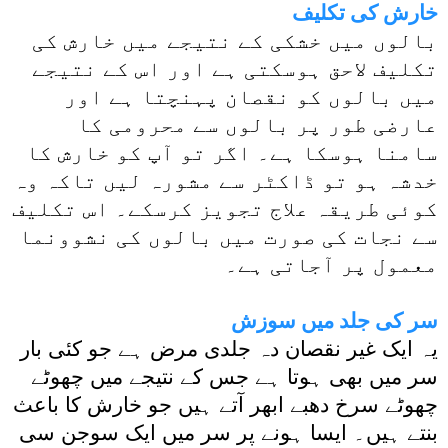
خارش کی تکلیف
بالوں میں خشکی کے نتیجے میں خارش کی
تکلیف لاحق ہوسکتی ہے اور اس کے نتیجے
میں بالوں کو نقصان پہنچتا ہے اور
عارضی طور پر بالوں سے محرومی کا
سامنا ہوسکا ہے۔ اگر تو آپ کو خارش کا
خدشہ ہو تو ڈاکٹر سے مشورہ لیں تاکہ وہ
کوئی طریقہ علاج تجویز کرسکے۔ اس تکلیف
سے نجات کی صورت میں بالوں کی نشوونما
معمول پر آجاتی ہے۔
سر کی جلد میں سوزش
یہ ایک غیر نقصان دہ جلدی مرض ہے جو کئی بار
سر میں بھی ہوتا ہے جس کے نتیجے میں چھوٹے
چھوٹے سرخ دھبے ابھر آتے ہیں جو خارش کا باعث
بنتے ہیں۔ ایسا ہونے پر سر میں ایک سوجن سی