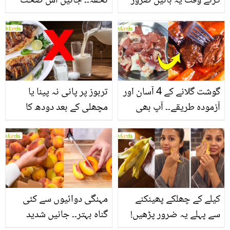
کرتے وقت یہ باتیں ضرور
تحفہ۔۔ جانیں اس صحت
یاد رکھیں
بخش پتوں کے 10 حیرت
انگیز طبی فوائد
گوشت گلانے کے 4 آسان اور
تربوز پر پانی نہ پینا یا
آزمودہ طریقے۔۔ آپ بھی
مچھلی کے بعد دودھ کا
جانیں انٹرنیشنل شیف کے
استعمال۔۔ جانیں کھانوں
بتائے راز
سے متعلق غلط فہمیوں کی
حقیقت کیا ہے اور افواہ
کیا؟
کیلے کے چھلکے پھینکنے
مہنگی دوائیوں سے کئی
سے پہلے یہ ضرور پڑھیں!
گناہ بہتر۔۔ جانیں شدید