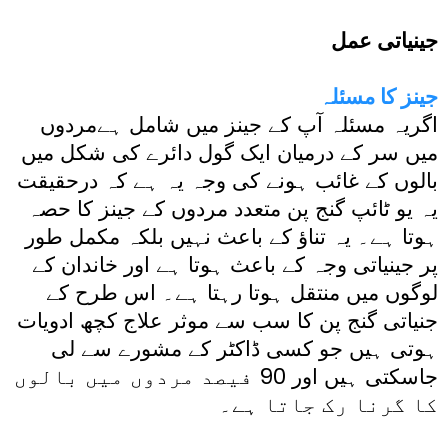
جینیاتی عمل
جینز کا مسئلہ
اگریہ مسئلہ آپ کے جینز میں شامل ہےمردوں
میں سر کے درمیان ایک گول دائرے کی شکل میں
بالوں کے غائب ہونے کی وجہ یہ ہے کہ درحقیقت
یہ یو ٹائپ گنج پن متعدد مردوں کے جینز کا حصہ
ہوتا ہے۔ یہ تناؤ کے باعث نہیں بلکہ مکمل طور
پر جینیاتی وجہ کے باعث ہوتا ہے اور خاندان کے
لوگوں میں منتقل ہوتا رہتا ہے۔ اس طرح کے
جنیاتی گنج پن کا سب سے موثر علاج کچھ ادویات
ہوتی ہیں جو کسی ڈاکٹر کے مشورے سے لی
جاسکتی ہیں اور 90 فیصد مردوں میں بالوں
کا گرنا رک جاتا ہے۔