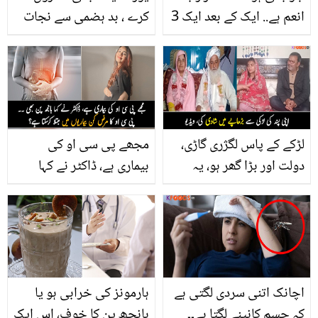
انعم ہے.. ایک کے بعد ایک 3
کرے ، بد ہضمی سے نجات
شادیاں کیوں کیں؟ اشفاق
دلائے ۔۔ بیکنگ سوڈے کا
ستی کا ویڈیو پیغام
پانی کون کون سے مسائل
حل کرتا ہے؟
لڑکے کے پاس لگژری گاڑی،
مجھے پی سی او کی
دولت اور بڑا گھر ہو، یہ
بیماری ہے، ڈاکٹر نے کہا
خواہش ہر لڑکی کی ہوتی
بانجھ پن بھی ۔۔ پی سی او
ہے مگر یہاں ایسا نہیں ۔۔
کا مرض کیا ہے اور یہ کن
جانیں ہر چیز بھول کر ان
بیماریوں میں مبتلا کرسکتا
لڑکیوں نے بڑی عمر کے
ہے؟ جانیئے خاتون کی
آدمیوں سے شادیاں کیوں
کہانی
اچانک اتنی سردی لگتی ہے
ہارمونز کی خرابی ہو یا
کیں؟
کہ جسم کانپنے لگتا ہے۔۔
بانجھ پن کا خوف، اس ایک