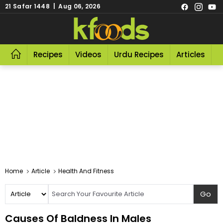
21 Safar 1448 | Aug 06, 2026
Recipes
Videos
Urdu Recipes
Articles
R
Home
Article
Health And Fitness
Causes Of Baldness In Males