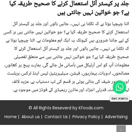
جلد پر کیسٹر آئل استعمال کرنے کا صحیح طریقہ کیا
ہے؟ جو خواتین نہیں جانتی ہیں
اتنا چپچپا ہوتا ہے کہ نکلتا ہی نہیں۔۔ جانیں بالوں اور جلد پر کیسٹر آئل
استعمال کرنے کا صحیح طریقہ کیا ہے؟ جو خواتین نہیں جانتی ہیں ہر کسی
کے لیے جاننا ضروری ہیں کیونکہ یہ ایک اہم معلومات ہے۔ اتنا چپچپا ہوتا ہے
کہ نکلتا ہی نہیں۔۔ جانیں بالوں اور جلد پر کیسٹر آئل استعمال کرنے کا
صحیح طریقہ کیا ہے؟ جو خواتین نہیں جانتی ہیں سے متعلق تفصیلی
معلومات آپ کو اس آرٹیکل میں بآسانی مل جائے گی۔ ہمارے پیج پر کھانوں،
مصالحوں، ادویات، بیماریوں، فیشن، سیلیبریٹیز، ٹپس اینڈ ٹرکس، ہربلسٹ
اور مشہور شیف کی بتائی ہوئی ہر قسم کی ٹپ دستیاب ہے۔ مزید لائف
ٹپس، صحت، قدرتی اجزاء اور ماڈرن ریمیڈی کے فوڈز میں موجود ہے۔
Get Alerts
© All Rights Reseverd by
Kfoods.com
Home
|
About us
|
Contact Us
|
Privacy Policy
|
Advertising
↑