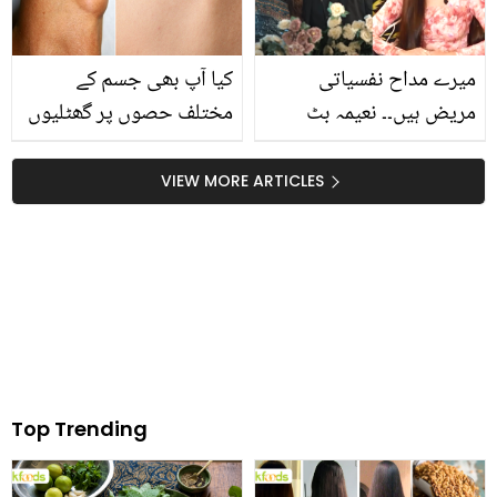
کر ان کی خدمت کر رہا ہے؟
تیزی سے اثر کرے
میرے مداح نفسیاتی
کیا آپ بھی جسم کے
مریض ہیں۔۔ نعیمہ بٹ
مختلف حصوں پر گھٹلیوں
حقیقی زندگی میں بھی
سے پریشان ہیں؟ تو جانیں
رباب کی طرح منہ پھٹ
ان سے نجات پانے کے چند
VIEW MORE ARTICLES
نکلیں! نجی زندگی سے
آسان قدرتی طریقے
متعلق چند حقائق
Top Trending