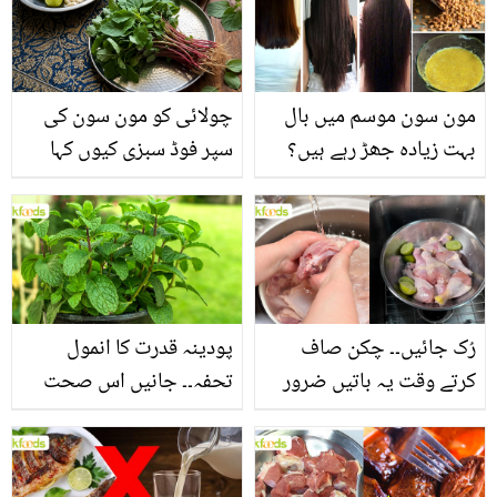
مون سون موسم میں بال
چولائی کو مون سون کی
بہت زیادہ جھڑ رہے ہیں؟
سپر فوڈ سبزی کیوں کہا
جانیں بالوں کو مضبوط
جاتا ہے؟ جانیں وٹامنز،
بنانے کے چند قدرتی طریقے
منرلز اور اینٹی آکسیڈنٹس
سے بھرپور اس سبزی کے
فائدے
رُک جائیں۔۔ چکن صاف
پودینہ قدرت کا انمول
کرتے وقت یہ باتیں ضرور
تحفہ۔۔ جانیں اس صحت
یاد رکھیں
بخش پتوں کے 10 حیرت
انگیز طبی فوائد