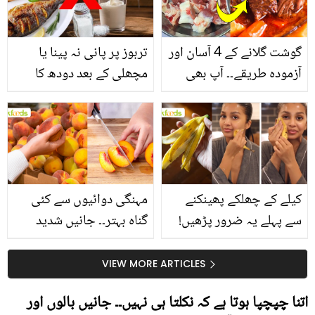
گوشت گلانے کے 4 آسان اور
تربوز پر پانی نہ پینا یا
آزمودہ طریقے۔۔ آپ بھی
مچھلی کے بعد دودھ کا
جانیں انٹرنیشنل شیف کے
استعمال۔۔ جانیں کھانوں
بتائے راز
سے متعلق غلط فہمیوں کی
حقیقت کیا ہے اور افواہ
کیا؟
کیلے کے چھلکے پھینکنے
مہنگی دوائیوں سے کئی
سے پہلے یہ ضرور پڑھیں!
گناہ بہتر۔۔ جانیں شدید
جلد کے 3 بڑے مسائل کا
گرمی کے موسم میں آڑو
سستا اور قدرتی حل
کیوں کھانا چاہیے؟
VIEW MORE ARTICLES
اتنا چپچپا ہوتا ہے کہ نکلتا ہی نہیں۔۔ جانیں بالوں اور