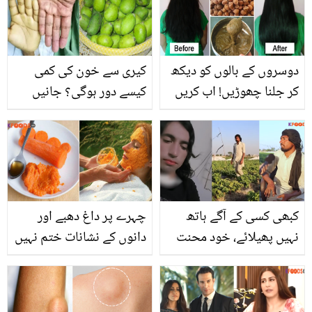
میں انکشاف
دوسروں کے بالوں کو دیکھ
کیری سے خون کی کمی
کر جلنا چھوڑیں! اب کریں
کیسے دور ہوگی؟ جانیں
بھنے ہوئے چنوں سے بال
عام سی کیری کے ایسے 5
لمبے وہ بھی آسان اور
فائدے جو اسپتال کے
سستے طریقے سے
خرچے سے بچائیں
کبھی کسی کے آگے ہاتھ
چہرے پر داغ دھبے اور
نہیں پھیلائے، خود محنت
دانوں کے نشانات ختم نہیں
کر کے کماتا ہوں ۔۔ یہ
ہو رہے ۔۔ جانیں گاجر کی
خواجہ سرا کس طرح اپنے
کریم بنانے کا وہ طریقہ، جو
بوڑھے والدین کا سہارا بن
مہنگی کریموں سے زیادہ