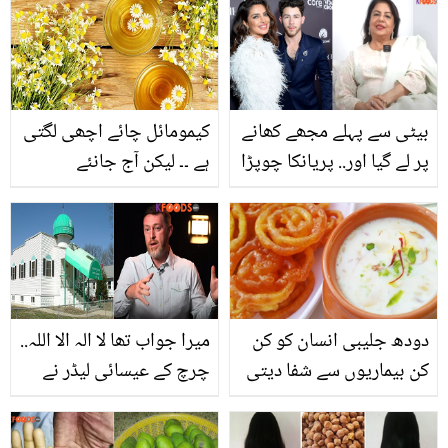
بنا لیں
بیٹی سے پہلے مجھے کھانے
کیمومائل چائے اچھی لگتی
پر لے گیا اور.. پریانکا چوپڑا
ہے ۔۔ لیکن آج جانئے
کی شادی 10 سال چھوٹے
کیمومائل پھول کے18
لڑکے سے کیوں کروائی؟
حیرت انگیز فوائد
ماں کے انکشافات
دودھ جلیبی انسان کو کن
میرا جواب تھا لا الہ الا اللہ..
کن بیماریوں سے شفا دیتی
چرچ کے عیسائی لیڈر نے
ہے
اسلام قبول کرنے کے بعد کیا
سختیاں جھیلیں؟ ویڈیو