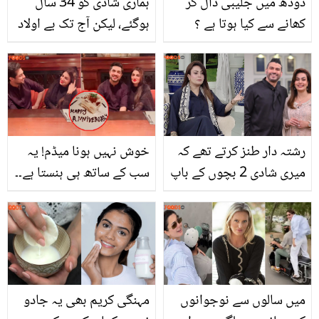
دودھ میں جلیبی ڈال کر
ہماری شادی کو 34 سال
کھانے سے کیا ہوتا ہے ؟
ہوگئے، لیکن آج تک بے اولاد
جانیئے اس میں صحت کے
ہیں ۔۔ شوبز کی مشہور
کون کون سے راز پوشیدہ
جوڑیاں جن کی کوئی اولاد
ہیں
نہیں
رشتہ دار طنز کرتے تھے کہ
خوش نہیں ہونا میڈم! یہ
میری شادی 2 بچوں کے باپ
سب کے ساتھ ہی ہنستا ہے۔۔
سے ہوگی۔۔ شوبز میں آنے
فرح اقرار کی شادی کی
کے بعد سعدیہ امام کی
سالگرہ منانے کی پوسٹ
زندگی ان کے رشتہ داروں
سوشل میڈیا پر تماشہ بن
نے کیسے مشکل بنائی؟
گئی
انکشاف کردیا
میں سالوں سے نوجوانوں
مہنگی کریم بھی یہ جادو