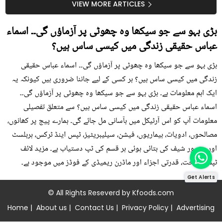
سستا اور قدرتی حل
کیوں کھانا چاہیے؟
VIEW MORE ARTICLES
بڑی بہو سے جو سیکھا وہ چھوٹی پر آزماؤں گی۔۔ اسماء
عباس حقیقی زندگی میں کیسی ساس ہیں؟
بڑی بہو سے جو سیکھا وہ چھوٹی پر آزماؤں گی۔۔ اسماء عباس حقیقی
زندگی میں کیسی ساس ہیں؟ ہر کسی کے لیے جاننا ضروری ہیں کیونکہ یہ
ایک اہم معلومات ہے۔ بڑی بہو سے جو سیکھا وہ چھوٹی پر آزماؤں گی۔۔
اسماء عباس حقیقی زندگی میں کیسی ساس ہیں؟ سے متعلق تفصیلی
معلومات آپ کو اس آرٹیکل میں بآسانی مل جائے گی۔ ہمارے پیج پر کھانوں،
مصالحوں، ادویات، بیماریوں، فیشن، سیلیبریٹیز، ٹپس اینڈ ٹرکس، ہربلسٹ
اور مشہور شیف کی بتائی ہوئی ہر قسم کی ٹپ دستیاب ہے۔ مزید لائف
ٹپس، صحت، قدرتی اجزاء اور ماڈرن ریمیڈی کے فوڈز میں موجود ہے۔
Get Alerts
© All Rights Reseverd by
Kfoods.com
Home
|
About us
|
Contact Us
|
Privacy Policy
|
Advertising