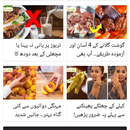
یاد رکھیں
بخش پتوں کے 10 حیرت
انگیز طبی فوائد
گوشت گلانے کے 4 آسان اور
تربوز پر پانی نہ پینا یا
آزمودہ طریقے۔۔ آپ بھی
مچھلی کے بعد دودھ کا
جانیں انٹرنیشنل شیف کے
استعمال۔۔ جانیں کھانوں
بتائے راز
سے متعلق غلط فہمیوں کی
حقیقت کیا ہے اور افواہ
کیا؟
کیلے کے چھلکے پھینکنے
مہنگی دوائیوں سے کئی
سے پہلے یہ ضرور پڑھیں!
گناہ بہتر۔۔ جانیں شدید
جلد کے 3 بڑے مسائل کا
گرمی کے موسم میں آڑو