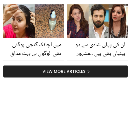
کنارہ کشی اختیار کر لیں
متھیرا اپنی نامناسب
ویڈیوز سامنے آنے پر غصے
سے پھٹ پڑیں
ان کی پہلی شادی سے دو
میں اچانک گنجی ہوگئی
بیٹیاں بھی ہیں ۔۔مشہور
تھی، لوگوں نے بہت مذاق
اداکار جن کی پہلی طلاق
اُڑایا ۔۔ یہ کون سا سیرم ہے
کے بعد دوسری شادی ہوئی
جس کو لگانے سے خاتون
VIEW MORE ARTICLES
اور اب وہ خوشگوار زندگی
کے بال دوبارہ سے اُگنے
گزار رہے ہیں
لگے؟