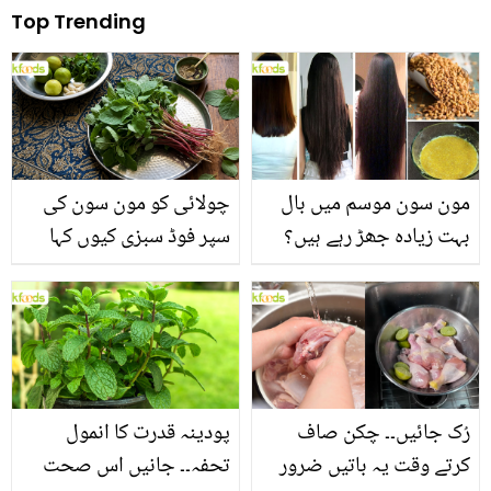
Top Trending
مون سون موسم میں بال
چولائی کو مون سون کی
بہت زیادہ جھڑ رہے ہیں؟
سپر فوڈ سبزی کیوں کہا
جانیں بالوں کو مضبوط
جاتا ہے؟ جانیں وٹامنز،
بنانے کے چند قدرتی طریقے
منرلز اور اینٹی آکسیڈنٹس
سے بھرپور اس سبزی کے
فائدے
رُک جائیں۔۔ چکن صاف
پودینہ قدرت کا انمول
کرتے وقت یہ باتیں ضرور
تحفہ۔۔ جانیں اس صحت