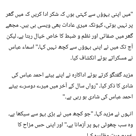
"میں اپنی بہوؤں سے کہتی ہوں کہ شکر ادا کریں کہ میں گھر
پر نہیں ہوتی، کیونکہ میری عادات بھی ویسی ہی ہیں۔ مجھے
گھر میں صفائی اور نظم و ضبط کا خاص خیال رہتا ہے، لیکن
آج تک میں نے اپنی بہوؤں سے کچھ نہیں کہا،" اسماء عباس
نے مسکراتے ہوئے انکشاف کیا۔
مزید گفتگو کرتے ہوئے اداکارہ نے اپنے بیٹے احمد عباس کی
شادی کا ذکر کیا، "رواں سال کے آخر میں میرے دوسرے بیٹے
احمد عباس کی شادی ہو رہی ہے۔"
انہوں نے مزید کہا، "جو کچھ میں نے بڑی بہو سے سیکھا ہے،
وہ سب چھوٹی بہو پر آزمانا ہے،" اور اپنی حسِ مزاح کا
خوبصورت مظاہرہ کیا۔