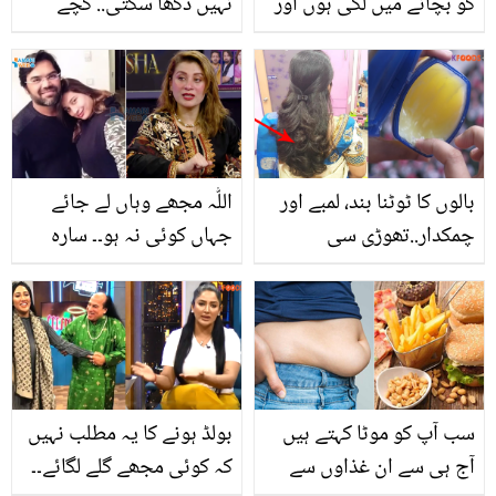
کو بچانے میں لگی ہوں اور
نہیں دکھا سکتی.. کچے
یہ ۔۔ شنیرا اکرم ہانیہ عامر
دودھ سے پائیں چاند جیسا
کی حرکت پر چِڑ گئیں! کیا
چہرہ وہ بھی بنا کسی
کچھ سنا دیا؟
خرچے کے
بالوں کا ٹوٹنا بند، لمبے اور
اللّٰہ مجھے وہاں لے جائے
چمکدار..تھوڑی سی
جہاں کوئی نہ ہو۔۔ سارہ
پیٹرولیم جیلی کے 4
عمیر نے اپنی طلاق کی
جادوئی کمالات
تصدیق کرتے ہوئے
علیحدگی کی کیا وجہ
بتائی؟
سب آپ کو موٹا کہتے ہیں
بولڈ ہونے کا یہ مطلب نہیں
آج ہی سے ان غذاوں سے
کہ کوئی مجھے گلے لگائے۔۔