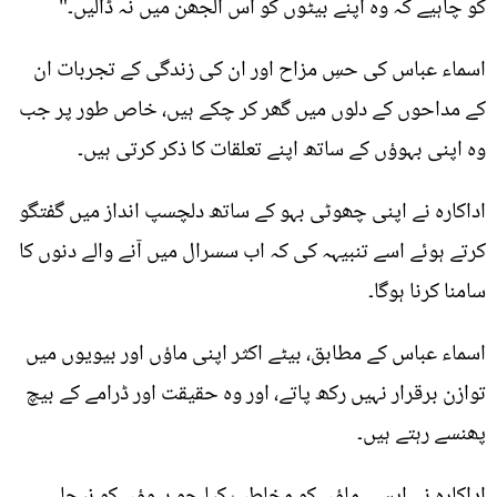
کو چاہیے کہ وہ اپنے بیٹوں کو اس الجھن میں نہ ڈالیں۔"
اسماء عباس کی حسِ مزاح اور ان کی زندگی کے تجربات ان
کے مداحوں کے دلوں میں گھر کر چکے ہیں، خاص طور پر جب
وہ اپنی بہوؤں کے ساتھ اپنے تعلقات کا ذکر کرتی ہیں۔
اداکارہ نے اپنی چھوٹی بہو کے ساتھ دلچسپ انداز میں گفتگو
کرتے ہوئے اسے تنبیہہ کی کہ اب سسرال میں آنے والے دنوں کا
سامنا کرنا ہوگا۔
اسماء عباس کے مطابق، بیٹے اکثر اپنی ماؤں اور بیویوں میں
توازن برقرار نہیں رکھ پاتے، اور وہ حقیقت اور ڈرامے کے بیچ
پھنسے رہتے ہیں۔
اداکارہ نے ایسی ماؤں کو مخاطب کیا جو بہوؤں کو نیچا