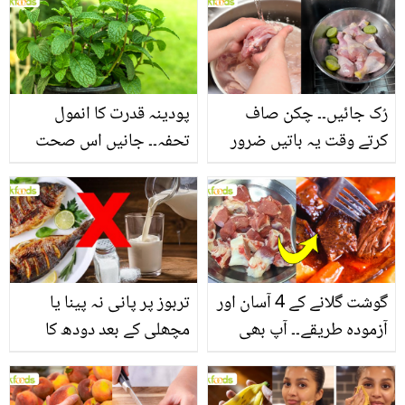
بنانے کے چند قدرتی طریقے
منرلز اور اینٹی آکسیڈنٹس
سے بھرپور اس سبزی کے
فائدے
رُک جائیں۔۔ چکن صاف
پودینہ قدرت کا انمول
کرتے وقت یہ باتیں ضرور
تحفہ۔۔ جانیں اس صحت
یاد رکھیں
بخش پتوں کے 10 حیرت
انگیز طبی فوائد
گوشت گلانے کے 4 آسان اور
تربوز پر پانی نہ پینا یا
آزمودہ طریقے۔۔ آپ بھی
مچھلی کے بعد دودھ کا
جانیں انٹرنیشنل شیف کے
استعمال۔۔ جانیں کھانوں
بتائے راز
سے متعلق غلط فہمیوں کی