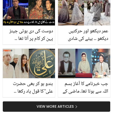
سے متعلق پائی جانے والی
آزمائیں
غلط فہمیاں کون سی ہیں
جن کا دور ہونا ضروری ہے؟
عمر دیکھو اور حرکتیں
دوست کی دی ہوئی جینز
دیکھو ۔۔ بیٹے کی شادی
پہن کر کام پر آتا تھا ۔۔
میں اسماء عباس کے ڈانس
سلمان خان کی غربت میں
پر صارفین سیخ پا ہوگئے،
لوگوں نے کیسے مدد کی جو
کیا کچھ کہہ دیا؟
یہ بتاتے ہوئے رو گئے؟
ویڈیو
جب خبرنامے کا آغاز بسم
ہندو ہو کر بھی حضرت
اللہ سے ہوتا تھا، ماضی کے
علی ؓ کا قول یاد رکھا ۔۔
مشہور میزبان اظہر لودھی
پرینیتی چوپڑا نے اپنے
اور ان کے ساتھی آج کہاں
سوشل میڈیا پر کون سا
VIEW MORE ARTICLES