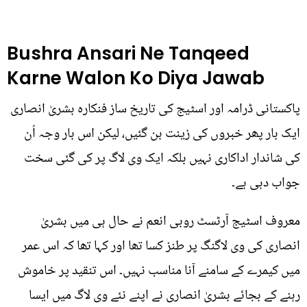
Bushra Ansari Ne Tanqeed
Karne Walon Ko Diya Jawab
پاکستانی ڈرامہ اور اسٹیج کی تاریخ ساز فنکارہ بشریٰ انصاری
ایک بار پھر خبروں کی زینت بن گئیں، لیکن اس بار وجہ اُن
کی شاندار اداکاری نہیں بلکہ ایک وی لاگ پر کی گئی سخت
جواب دہی ہے۔
معروف اسٹیج آرٹسٹ روبی انعم نے حال ہی میں بشریٰ
انصاری کی وی لاگنگ پر طنز کسا تھا اور کہا تھا کہ اس عمر
میں کیمرے کے سامنے آنا مناسب نہیں۔ اس تنقید پر خاموش
رہنے کے بجائے بشریٰ انصاری نے اپنے نئے وی لاگ میں ایسا