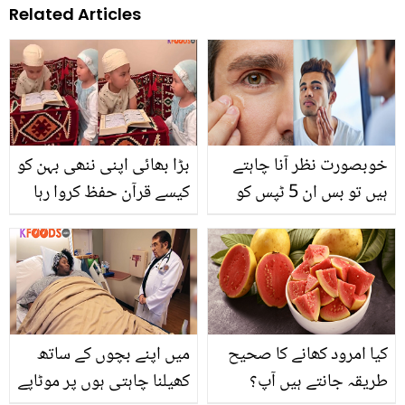
Related Articles
خوبصورت نظر آنا چاہتے
بڑا بھائی اپنی ننھی بہن کو
ہیں تو بس ان 5 ٹپس کو
کیسے قرآن حفظ کروا رہا
اپنی زندگی کا حصہ بنا لیں
ہے؟خوبصورت ویڈیو
اور پھر دیکھیں اس کا کمال
کیا امرود کھانے کا صحیح
میں اپنے بچوں کے ساتھ
طریقہ جانتے ہیں آپ؟
کھیلنا چاہتی ہوں پر موٹاپے