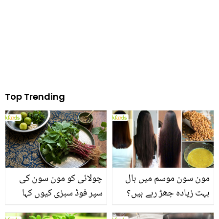
کھو گئے
قول شیئر کیا؟
Top Trending
مون سون موسم میں بال
چولائی کو مون سون کی
بہت زیادہ جھڑ رہے ہیں؟
سپر فوڈ سبزی کیوں کہا
جانیں بالوں کو مضبوط
جاتا ہے؟ جانیں وٹامنز،