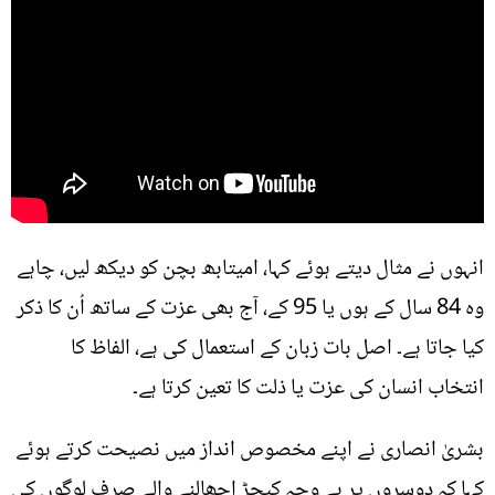
انہوں نے مثال دیتے ہوئے کہا، امیتابھ بچن کو دیکھ لیں، چاہے
وہ 84 سال کے ہوں یا 95 کے، آج بھی عزت کے ساتھ اُن کا ذکر
کیا جاتا ہے۔ اصل بات زبان کے استعمال کی ہے، الفاظ کا
انتخاب انسان کی عزت یا ذلت کا تعین کرتا ہے۔
بشریٰ انصاری نے اپنے مخصوص انداز میں نصیحت کرتے ہوئے
کہا کہ دوسروں پر بے وجہ کیچڑ اچھالنے والے صرف لوگوں کی