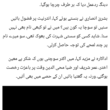
دبنگ ردعمل دیا کہ ہر طرف چرچا ہوگیا۔
بشریٰ انصاری نے ہنستے ہوئے کہا، انٹرنیٹ پر فضول باتیں
سنیں تو سوچا یہ کون ہیں؟ میں نے تو کبھی نام بھی نہیں
سنا۔ شاید کسی کو سستی شہرت کی بھوک تھی، سو میرے نام
پر چند لمحے کی توجہ حاصل کرلی۔
اداکارہ نے مزید کہا، میں اکثر سوچتی ہوں کہ شکر ہے معین
اختر، عمر شریف اور ضیا محی الدین وقت پر باعزت رخصت
ہوگئے، ورنہ یہ گھٹیا باتیں ان کے حصے میں بھی آتیں۔