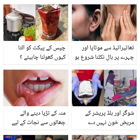
نے مریض بنا دیا ہے ۔۔ دنیا
کی یہ 300 کلو وزنی
خاتون کون ہے اور کتنے
سالوں سے یہ بیڈ پر ہی
لیٹی ہیں؟
تھائیرائیڈ سے موٹاپا اور
چپس کے پیکٹ کو الٹا
چہرے پر بال نکلنا شروع ہو
کیوں کھولنا چاہیئے ؟
جاتے ہیں اور ۔۔ ڈاکٹر اس کا
جانئے کچھ مفید گھریلو
کیا علاج بتاتے ہیں؟ جانیں
ٹوٹکے جو خرچہ بھی
وہ معلومات جو آپ کو بھی
بچائیں اور زندگی آسان
معلوم ہونی چاہیئے
بھی بنائیں
شوگر اور بلڈ پریشر کے
منہ کے تڑپا دینے والے
مریض خون نہیں دے
چھالوں سے نجات کے لیے
سکتے ۔۔ خون عطیہ کرنے
یہ گھریلو ٹوٹکے ضرور