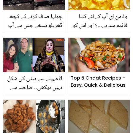
وٹامن ای آپ کے لئے کتنا
چولہا صاف کرنے کے کچھ
فائدہ مند ہے۔۔۔؟ اور اس کو
گھریلو نسخے جس سے آپ
کیسے استعمال کیا جائے۔۔۔؟
کا چولہا ہوجائے بلکل نئے
جیسا
8 مہینے سے بیٹی کی شکل
Top 5 Chaat Recipes -
Easy, Quick & Delicious
نہیں دیکھی۔۔ صاحبہ سے
رشتہ کیوں خراب ہوا؟ نشو
بیگم بتاتے ہوئے رو پڑیں