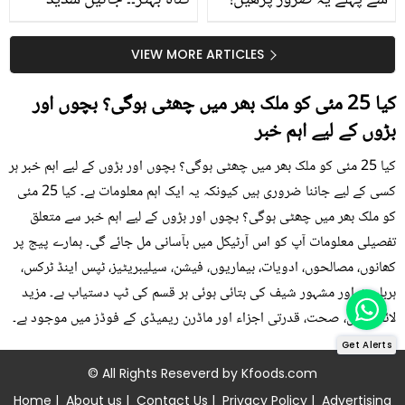
سے پہلے یہ ضرور پڑھیں!
گناہ بہتر۔۔ جانیں شدید
جلد کے 3 بڑے مسائل کا
گرمی کے موسم میں آڑو
سستا اور قدرتی حل
کیوں کھانا چاہیے؟
VIEW MORE ARTICLES
کیا 25 مئی کو ملک بھر میں چھٹی ہوگی؟ بچوں اور
بڑوں کے لیے اہم خبر
کیا 25 مئی کو ملک بھر میں چھٹی ہوگی؟ بچوں اور بڑوں کے لیے اہم خبر ہر
کسی کے لیے جاننا ضروری ہیں کیونکہ یہ ایک اہم معلومات ہے۔ کیا 25 مئی
کو ملک بھر میں چھٹی ہوگی؟ بچوں اور بڑوں کے لیے اہم خبر سے متعلق
تفصیلی معلومات آپ کو اس آرٹیکل میں بآسانی مل جائے گی۔ ہمارے پیج پر
کھانوں، مصالحوں، ادویات، بیماریوں، فیشن، سیلیبریٹیز، ٹپس اینڈ ٹرکس،
ہربلسٹ اور مشہور شیف کی بتائی ہوئی ہر قسم کی ٹپ دستیاب ہے۔ مزید
لائف ٹپس، صحت، قدرتی اجزاء اور ماڈرن ریمیڈی کے فوڈز میں موجود ہے۔
Get Alerts
© All Rights Reseverd by
Kfoods.com
Home
|
About us
|
Contact Us
|
Privacy Policy
|
Advertising