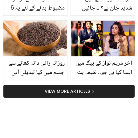
شدید جلن ہے؟ ۔۔ جانیں
مضبوط بنانے کے لئے یہ 6
ماہرین کی بتائے ہوئے چند
عادات اپنائیں
آسان طریقے جو کرے سینے
کی جلن کا مکمل خاتمہ
آخر مریم نواز کے بیگ میں
روزانہ رائی دانہ کھانے سے
ایسا کیا ہے جو۔۔ نعیمہ بٹ
جسم میں کیا تبدیلی آتی
نے اپنا پرس اندر سے سب
ہے؟
کو دکھاتے ہوئے دلچسپ
VIEW MORE ARTICLES
خواہش کا اظہار کر ڈالا