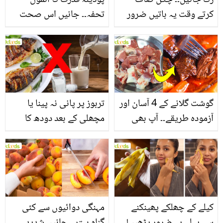
رُک جائیں۔۔ چکن صاف
پودینہ قدرت کا انمول
کرتے وقت یہ باتیں ضرور
تحفہ۔۔ جانیں اس صحت
یاد رکھیں
بخش پتوں کے 10 حیرت
انگیز طبی فوائد
گوشت گلانے کے 4 آسان اور
تربوز پر پانی نہ پینا یا
آزمودہ طریقے۔۔ آپ بھی
مچھلی کے بعد دودھ کا
جانیں انٹرنیشنل شیف کے
استعمال۔۔ جانیں کھانوں
بتائے راز
سے متعلق غلط فہمیوں کی
حقیقت کیا ہے اور افواہ
کیا؟
کیلے کے چھلکے پھینکنے
مہنگی دوائیوں سے کئی