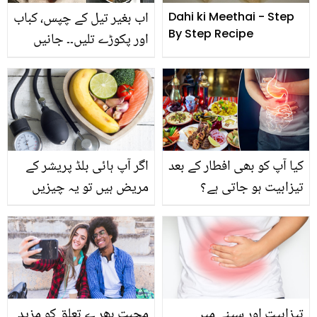
اب بغیر تیل کے چپس، کباب
Dahi ki Meethai - Step
By Step Recipe
اور پکوڑے تلیں۔۔ جانیں
کسی بھی چیز کو تلنے سے
پہلے یہ انوکھا طریقہ جس
میں تیل کی ضرورت ہی
نہیں پڑے گی
کیا آپ کو بھی افطار کے بعد
اگر آپ ہائی بلڈ پریشر کے
تیزابیت ہو جاتی ہے؟
مریض ہیں تو یہ چیزیں
جانیں اس کو ختم کرنے کے
کھانے سے پہلے زرا ٹہریں۔۔۔
5 گھریلو نسخے
جان لیں کہ کہیں یہ آپ کی
صحت کے لئے خطرناک تو
نہیں
تیزابیت اور سینے میں
محبت بھر ے تعلق کو مزید