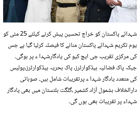
شہدائے پاکستان کو خراج تحسین پیش کرنے کیلئے 25 مئی کو
یوم تکریم شہدائے پاکستان منانے کا فیصلہ کرلیا گیا ہے جس
کی مرکزی تقریب جی ایچ کیو کی یادگارشہدا ء پر ہوگی۔
جبکہ پاک فضائیہ ہیڈکوارٹرز، پاک بحریہ ہیڈکوارٹرز،پولیس
کی متعدد یادگار شہدا ء پرتقریبات شامل ہیں۔ صوبائی
دارالخلاف بشمول آزاد کشمیر ،گلگت بلتستان میں بھی یادگار
شہداء پر تقریبات بھی ہوں گی۔