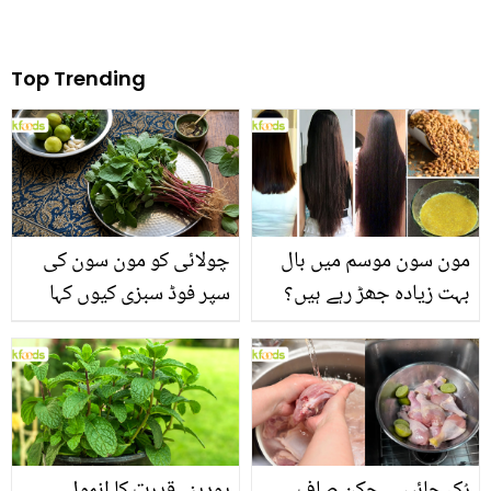
Top Trending
مون سون موسم میں بال
چولائی کو مون سون کی
بہت زیادہ جھڑ رہے ہیں؟
سپر فوڈ سبزی کیوں کہا
جانیں بالوں کو مضبوط
جاتا ہے؟ جانیں وٹامنز،
بنانے کے چند قدرتی طریقے
منرلز اور اینٹی آکسیڈنٹس
سے بھرپور اس سبزی کے
فائدے