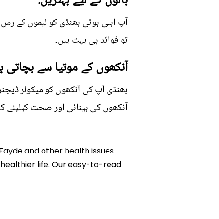
بالوں کے لیے بہترین:
آپ ابلی ہوئی بھنڈی کو لیموں کے رس ک
تو فوائد ہی بہت ہیں۔
آنکھوں کے موتیا سے بچاتی ہے
بھنڈی آپ کی آنکھوں کو میکولر ڈیجنر
آنکھوں کی بینائی اور صحت کیلیئے کاف
 Fayde and other health issues.
 healthier life. Our easy-to-read