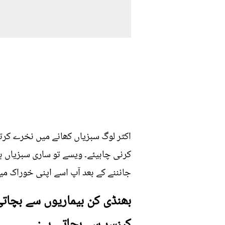
اکثر لوگ سبزیاں کھانے میں نخرے کرت
کرنی چاہیئے۔ ویسے تو ساری سبزیاں ہ
جانننے کے بعد آپ اسے اپنی خوراک م
بھنڈی کن بیماریوں سے بچاتی
کینسر سے بچاتی ہے: