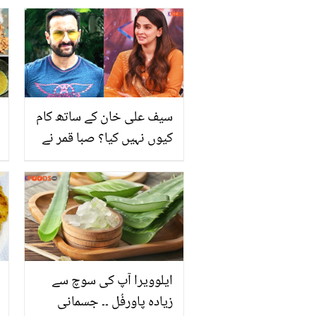
ادکارہ پھٹ پڑیں
سیف علی خان کے ساتھ کام
کیوں نہیں کیا؟ صبا قمر نے
وجہ بتا دی
ایلوویرا آپ کی سوچ سے
زیادہ پاورفُل ۔۔ جسمانی