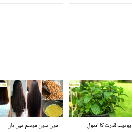
موٹاپے کے ساتھ ساتھ کن
جائے ۔۔ باپ نے بیٹی کی
طبی فوائد کی حامل
حفاظت کے لیے ایسا کیا کیا
ہوسکتی ہے جانیں
کہ وہ کہیں جا نہ سکی،
مسجد نبوی سے ویڈیو
وائرل
پودینہ قدرت کا انمول
مون سون موسم میں بال