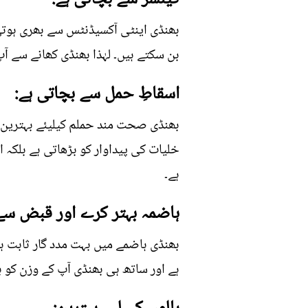
بھنڈی اینٹی آکسیڈنٹس سے بھری ہوتی 
بن سکتے ہیں۔ لہٰذا بھنڈی کھانے سے 
اسقاطِ حمل سے بچاتی ہے:
بھنڈی صحت مند حملم کیلیئے بہترین س
خلیات کی پیداوار کو بڑھاتی ہے بلکہ 
ہے۔
ہاضمہ بہتر کرے اور قبض سے 
بھنڈی ہاضمے میں بہت مدد گار ثابت ہ
ہے اور ساتھ ہی بھنڈی آپ کے وزن کو 