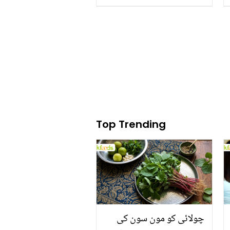
معاون آسان گھریلو ٹوٹکہ
Top Trending
چولائی کو مون سون کی