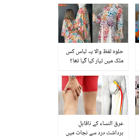
لیوا کب بن جاتے ہیں؟
ماہرین کا انکشاف
حلوہ لفظ والا یہ لباس کس
ملک میں تیار کیا گیا تھا؟
ڈریس تیار کرنے والے ڈیزائنر
کا بیان سامنے آگیا
عرق النساء کے ناقابلِ
برداشت درد سے نجات میں