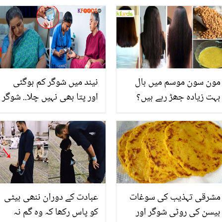
بھڑک گیئں؟ سوتن کا تحفہ
گیا ہے تو جانیں اس کو
بھی دکھا دیا
صاف کرنے کے لیے 12 روپے
کی آسان ٹپ
مون سون موسم میں بال
نیند میں شوگر کم ہوگئی
بہت زیادہ جھڑ رہے ہیں؟
اور پتا بھی نہیں چلا.. شوگر
جانیں بالوں کو مضبوط
اچانک کم یا زیادہ ہوجانے
بنانے کے چند قدرتی طریقے
کو کیسے کنٹرول کریں؟
مشرقی تہذیب کی سوغات
عبادت کے دوران ننھی بیٹی
بیسن کی روٹی شوگر اور
کو پاس رکھا کہ وہ گم نہ