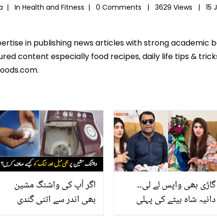
wa |
In
Health and Fitness
|
0 Comments |
3629 Views |
15 
pertise in publishing news articles with strong academic 
ed content especially food recipes, daily life tips & tric
foods.com.
گاڑی بھی واپس لے لی۔۔
اگر آپ کی واشنگ مشین
دانیہ شاہ بیٹے کی پہلی
بھی اندر سے اتنی گندی
تقریب میں شوہر پر کیوں
ہوگئی ہے اور اس پر زنگ لگ