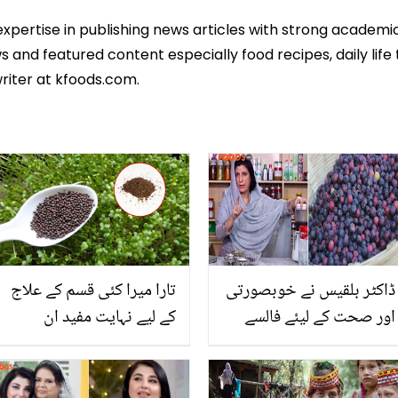
expertise in publishing news articles with strong academ
 and featured content especially food recipes, daily life 
riter at kfoods.com.
ڈاکٹر بلقیس نے خوبصورتی
تارا میرا کئی قسم کے علاج
اور صحت کے لیئے فالسے
کے لیے نہایت مفید ان
کی کون سی 2 خاص ٹپس
بیجوں کا استعمال کب اور
بتائیں، جو آپ کو اس موسم
کیسے کرنا چاہیے اور ان کے