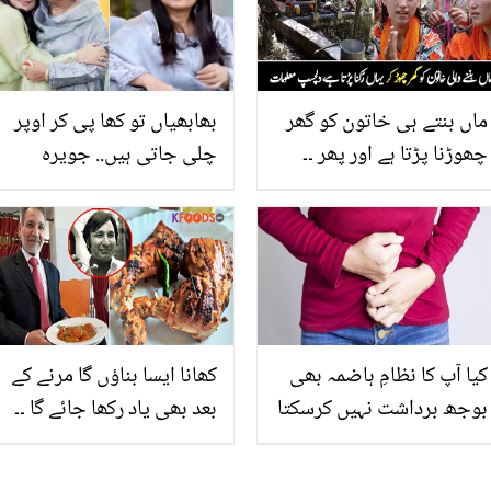
میں فائدہ پہنچا سکتی ہیں
کیا فوائد ہیں؟
ماں بنتے ہی خاتون کو گھر
بھابھیاں تو کھا پی کر اوپر
چھوڑنا پڑتا ہے اور پھر ۔۔
چلی جاتی ہیں.. جویرہ
کیلاش کی خواتین، جو
سعود اور ان کی ماں کی
شادی بھاگ کر کرتی ہیں،
باتوں نے نئی بحث چھیڑ
دلچسپ معلومات
دی! صارفین بہو کی حمایت
کرنے لگے
کیا آپ کا نظامِ ہاضمہ بھی
کھانا ایسا بناؤں گا مرنے کے
بوجھ برداشت نہیں کرسکتا
بعد بھی یاد رکھا جائے گا ۔۔
۔۔ تو جانیں کمزور نظامِ ہضم
پوری دنیا میں چکن تکہ
کو مضبوط بنانے والی
مصالحہ متعارف کروانے