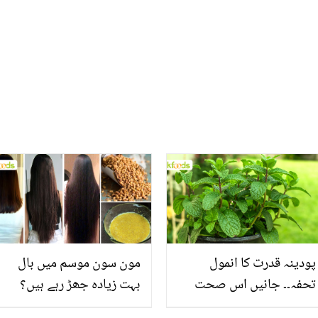
غذائیں
والے شیف علی احمد انتقال
کر گئے
پودینہ قدرت کا انمول
مون سون موسم میں بال
تحفہ۔۔ جانیں اس صحت
بہت زیادہ جھڑ رہے ہیں؟
بخش پتوں کے 10 حیرت
جانیں بالوں کو مضبوط