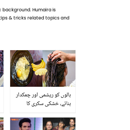
ic background. Humaira is
tips & tricks related topics and
بالوں کو ریشمی اور چمکدار
بنائے، خشکی سکری کا
خاتمہ کرے ۔۔ بالوں کی
نشونما اورخوبصورتی کے