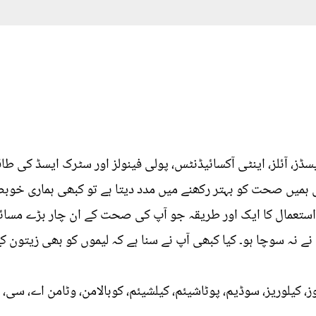
سڈز، آئلز، اینٹی آکسائیڈنٹس، پولی فینولز اور سٹرک ایسڈ کی طا
ہمیں صحت کو بہتر رکھنے میں مدد دیتا ہے تو کبھی ہماری خوبص
 استعمال کا ایک اور طریقہ جو آپ کی صحت کے ان چار بڑے مسائل
 نہ سوچا ہو۔ کیا کبھی آپ نے سنا ہے کہ لیموں کو بھی زیتون ک
ز، کیلوریز، سوڈیم، پوٹاشیئم، کیلشیئم، کوبالامن، وٹامن اے، سی،