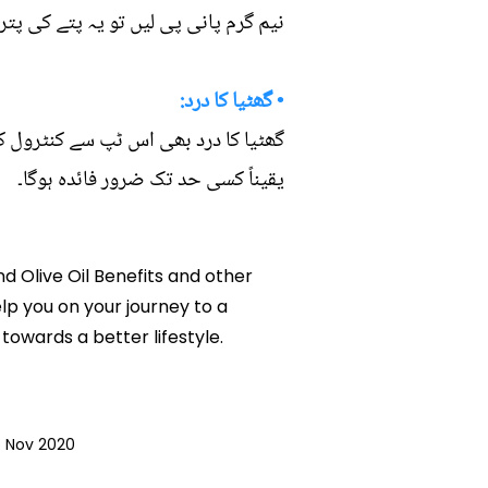
نیم گرم پانی پی لیں تو یہ پتے کی پتر
• گھٹیا کا درد:
گھٹیا کا درد بھی اس ٹپ سے کنٹرول ک
یقیناً کسی حد تک ضرور فائدہ ہوگا۔
nd Olive Oil Benefits and other
elp you on your journey to a
owards a better lifestyle.
 Nov 2020