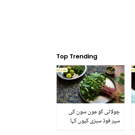
جذباتی ہوگئیں
Top Trending
چولائی کو مون سون کی
سپر فوڈ سبزی کیوں کہا
جاتا ہے؟ جانیں وٹامنز،