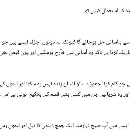
لا کر استعمال کریں تو:
سے باآسانی حل ہوجائے گا کیونکہ یہ دونوں اجزاء ایسے ہیں جو 
اریک کرتا ہے تاکہ وہ آسانی سے خآرج ہوسکیں اور یوں قبض بھی
و کام کرنا چھوڑ دے تو انسان زندہ نہیں رہ سکتا اور لیموں کے 
ور وہ شریانیں جن میں کسی بھی قسم کی بلاکیج ہوتی ہے اس ع
ایسے میں آپ صبح نہارمنہ ایک چمچ زیتون کا تیل اور لیموں رس 