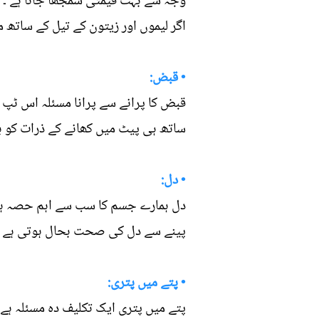
وجہ سے بہت قیمتی سمجھا جاتا ہے ۔
اگر لیموں اور زیتون کے تیل کے ساتھ م
• قبض:
قبض کا پرانے سے پرانا مسئلہ اس ٹپ 
ساتھ ہی پیٹ میں کھانے کے ذرات کو ب
• دل:
دل ہمارے جسم کا سب سے اہم حصہ ہے ج
پینے سے دل کی صحت بحال ہوتی ہے ا
• پتے میں پتری:
پتے میں پتری ایک تکلیف دہ مسئلہ ہے 