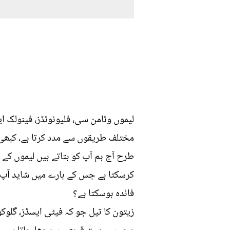
لیموں وٹامن سی، فلیونوئڈز، فینولک ای
مختلف طریقوں سے مدد کرتا ہے، کبھی 
طرح آج ہم آپ کو بتاتے ہیں لیموں کے
کرسکتا ہے جس کے بارے میں شاید آپ نے
فائدہ ہوسکتا ہے؟
زیتون کا تیل جو کہ فیٹی ایسڈز، گلوکو