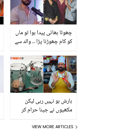
لئے کیلا جادوئی اثر دکھائے
چھوٹا بھائی پیدا ہوا تو ماں
کو کام چھوڑنا پڑا ۔۔ والد سے
علیحدگی کے بعد شاہد کپور
اور انکی والدہ نے کیا کچھ
جھیلا؟
بارش ہو نہیں رہی لیکن
مکھیوں نے جینا حرام کر
دیا ہے ۔۔ بابا فوڈز نے بتایا
مکھیاں بھگانے کا زبردست
VIEW MORE ARTICLES