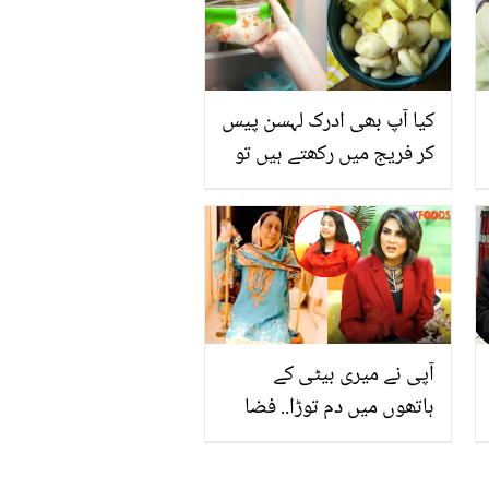
آزما لیں
کیا آپ بھی ادرک لہسن پیس
کر فریج میں رکھتے ہیں تو
ٹھہریں.. چند عام چیزیں
جو فریج میں رکھنے سے
زہریلی بن سکتی ہیں
آپی نے میری بیٹی کے
ہاتھوں میں دم توڑا.. فضا
علی اپنی ننھی سی بیٹی
کے بارے میں بتاتے ہوئے