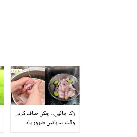
اور سستا طریقہ
رُک جائیں۔۔ چکن صاف کرتے
وقت یہ باتیں ضرور یاد
رکھیں