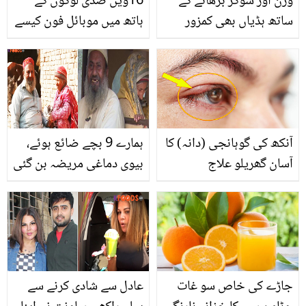
وزن اور شوگر بڑھانے کے
16ویں صدی لوگوں کے
ساتھ ہڈیاں بھی کمزور
ہاتھ میں موبائل فون کیسے
کرسکتا ہے۔۔ کینو بہت شوق
آیا؟ حیرت انگیز انکشاف
سے کھاتے ہیں تو اس کے یہ
جس نے لوگوں کی آنکھیں
نقصان بھی جان لیں
کھول دیں
آنکھ کی گوہانجی (دانہ) کا
ہمارے 9 بچے ضائع ہوئے،
آسان گھریلو علاج
بیوی دماغی مریضہ بن گئی
۔۔ بھینسوں کے باڑے میں
زندگی گزارنے والا بزرگ
جوڑا، جو ہر حال میں اللہ
کا شکر ادا کرتا ہے، دیکھیے
جاڑے کی خاص سو غات
عادل سے شادی کرنے سے