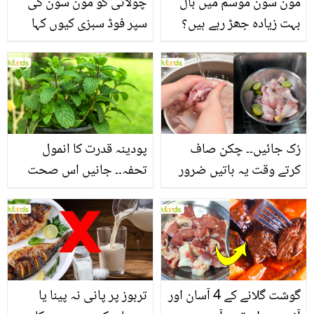
مون سون موسم میں بال
چولائی کو مون سون کی
بہت زیادہ جھڑ رہے ہیں؟
سپر فوڈ سبزی کیوں کہا
جانیں بالوں کو مضبوط
جاتا ہے؟ جانیں وٹامنز،
بنانے کے چند قدرتی طریقے
منرلز اور اینٹی آکسیڈنٹس
سے بھرپور اس سبزی کے
فائدے
رُک جائیں۔۔ چکن صاف
پودینہ قدرت کا انمول
کرتے وقت یہ باتیں ضرور
تحفہ۔۔ جانیں اس صحت
یاد رکھیں
بخش پتوں کے 10 حیرت
انگیز طبی فوائد
گوشت گلانے کے 4 آسان اور
تربوز پر پانی نہ پینا یا