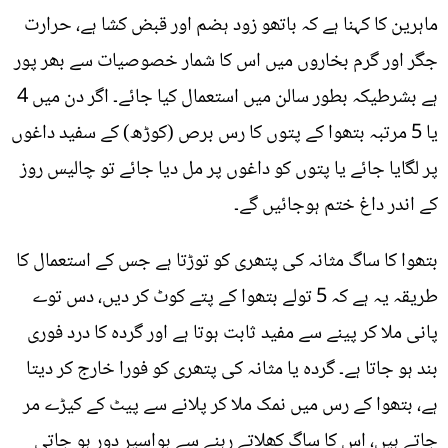
ماہرین کا کہنا ہے کہ باتھو زود ہضم اور قبض کشا ہے، حرارت
جگر اور گرم بخاروں میں اس کا شمار خصوصیات سے بھر پور
ہے بشرطیکہ بطور سالن میں استعمال کیا جائے۔ اگر دن میں 4
یا 5 مرتبہ بتھوا کے پتوں کا رس برص (کوڑھ) کے سفید داغوں
پر لگایا جائے یا پتوں کو داغوں پر مل دیا جائے تو چالیس روز
کے اندر داغ ختم ہوجائیں گے۔
بتھوا کا ساگ مثانہ کی پتھری کو توڑتا ہے جس کے استعمال کا
طریقہ یہ ہے کہ 5 تولے بتھوا کے پتے کوٹ کر دیں، دس توے
پانی ملا کر پینے سے مفید ثابت ہوتا ہے اور گردہ کا درد فوری
بند ہو جاتا ہے۔ گردہ یا مثانہ کی پتھری کو فورا خارج کر دیتا
ہے، بتھوا کے رس میں نمک ملا کر پلانے سے پیٹ کے کیڑے مر
جاتے ہیں، اس کا ساگ کھلاتے رہنے سے بواسیر دور ہو جاتی