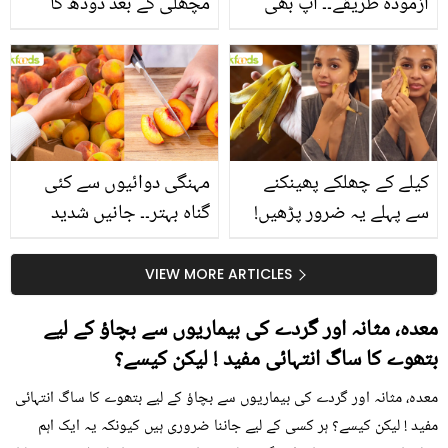
آزمودہ طریقے۔۔ آپ بھی
مچھلی کے بعد دودھ کا
جانیں انٹرنیشنل شیف کے
استعمال۔۔ جانیں کھانوں
بتائے راز
سے متعلق غلط فہمیوں کی
حقیقت کیا ہے اور افواہ
کیا؟
کیلے کے چھلکے پھینکنے
مہنگی دوائیوں سے کئی
سے پہلے یہ ضرور پڑھیں!
گناہ بہتر۔۔ جانیں شدید
جلد کے 3 بڑے مسائل کا
گرمی کے موسم میں آڑو
سستا اور قدرتی حل
کیوں کھانا چاہیے؟
VIEW MORE ARTICLES
معدہ، مثانہ اور گردے کی بیماریوں سے بچاؤ کے لیے
بتھوے کا ساگ انتہائی مفید ! لیکن کیسے؟
معدہ، مثانہ اور گردے کی بیماریوں سے بچاؤ کے لیے بتھوے کا ساگ انتہائی
مفید ! لیکن کیسے؟ ہر کسی کے لیے جاننا ضروری ہیں کیونکہ یہ ایک اہم