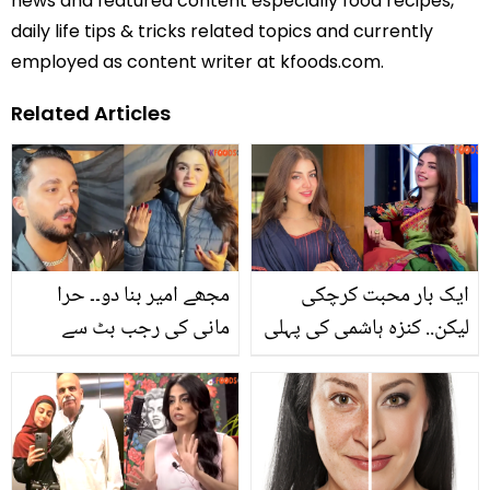
news and featured content especially food recipes,
daily life tips & tricks related topics and currently
employed as content writer at kfoods.com.
Related Articles
ایک بار محبت کرچکی
مجھے امیر بنا دو۔۔ حرا
لیکن.. کنزہ ہاشمی کی پہلی
مانی کی رجب بٹ سے
کمائی کتنی تھی؟ نجی
انوکھی فرمائش ! صارفین
زندگی سے متعلق دلچسپ
ویڈیو دیکھ کر آگ بگولہ
باتیں
کیوں ہوگئے؟ دیکھیں