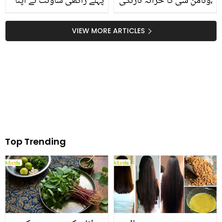
،وٹامن سی کا خزانہ نارنگی
پہلے راکھی ساونت نے اپنا
جو ذائقہ میں ہی نہیں
وزن کیسے کم کیا؟ خود کو
فائدے میں بھی بے مثال ہے
فٹ رکھنے والی اداکارہ نے
VIEW MORE ARTICLES
فٹنس راز بتا دیا، ویڈیو
Top Trending