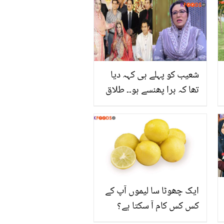
علاوہ کون کون سی
بیماریوں میں مفید ہے؟
شعیب کو پہلے ہی کہہ دیا
تھا کہ برا پھنسے ہو۔۔ طلاق
کی خبروں کے بعد فردوس
عاشق اعوان کا ثانیہ اور
شعیب کے بارے میں انکشاف
ایک چھوٹا سا لیموں آپ کے
کس کس کام آ سکتا ہے؟
جانیں لیموں کو لمبے عرصے