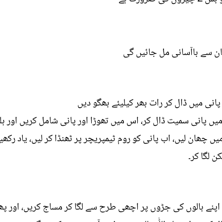
ان سے باآسانی مل جائیں گی
ں پانی میں ڈال کر رات بھر کیلیئے بھگو دیں
یں پانی سمیت ڈال کر، اس میں تھوڑا اور پانی شامل کریں اور ہل
 میں چھان لیں، اب پانی کو روم ٹیمپریچر پر ٹھنڈا کر لیں، یاد ر
ن لگا کر۔
 اپنے بالوں کی جڑوں پر اچھی طرح سے لگا کر مساج کریں، اور پ