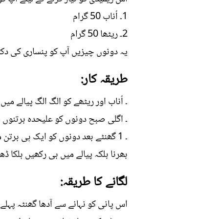
1۔ اُناب 50 گرام
2۔ ریٹھا 50 گرام
یہ دونوں چیزیں آپ کو پنساری کی دک
طریقہ کار:
۔ اُناب اور ریٹھے کو الگ الگ پیالے می
۔ اگلی صبح دونوں کو علیحدہ برتنوں م
۔ 1 گھنٹے بعد دونوں کو ایک ہی برتن
بھرنا بلکہ پیالے میں ہی رکھیں ہلکا ڈھک
لگانے کا طریقہ:
اس پانی کو نہانے سے آدھا گھنٹہ پہلے