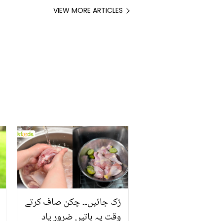
VIEW MORE ARTICLES
رُک جائیں۔۔ چکن صاف کرتے
وقت یہ باتیں ضرور یاد