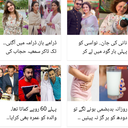
بالوں کے 4 مسائل کا بہترین
حل
نانی کی جان.. نواسی کو
ڈرامے باز، ڈرامہ میں آگئی۔۔
پہلی بار گود میں لے کر
ٹک ٹاکر سمعیہ حجاب کی
اسماء عباس نے کیا
شوبز میں انٹری! صارفین
خوبصورت الفاظ کہے؟
چیخ اُٹھے
روزانہ بدہضمی ہونے لگے تو
پہلے 60 روپے کماتا تھا،
دودھ کو ہر گز نہ پیئیں ۔۔
والدہ کو عمرہ بھی کرایا۔۔
کچھ ایسی نشانیاں جن کے
وسیم بادامی کی اہلیہ کون