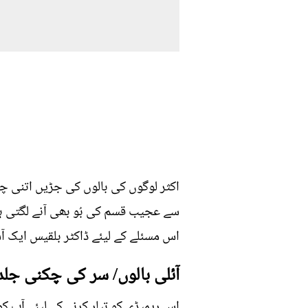
اکثر لوگوں کی بالوں کی جڑیں اتنی چک
سے عجیب قسم کی بُو بھی آنے لگتی ہے،
اس مسئلے کے لیئے ڈاکٹر بلقیس ایک آس
آئلی بالوں/ سر کی چکنی جلد 
اس ریمیڈی کو تیار کرنے کے لیئے آپ کو بس 2 چیزوں کی ض