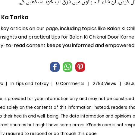
ل کریں، ان شاء اللّٰہ بالوں میں فرق آپ خود سیکھیں گے۔
 Ka Tarika
kay articles on our page, including topics like Balon Ki C
insights and practical tips for Balon Ki Chiknai Door Karn
r easy-to-read content keeps you informed and empowered
wa |
In
Tips and Totkay
|
0 Comments |
2793 Views |
06 J
te is provided for your information only and may not be construed 
ed solely on the contents of this information; instead, readers sh
to their health and well-being. The data information and opinions 
erent sources but might have some errors. KFoods.com is not respon
rily required to respond or go through this page.