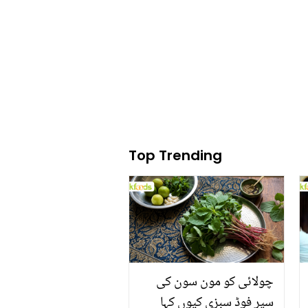
تک محفوظ رکھنے کا انوکھا
طریقہ اور فائدے
Top Trending
چولائی کو مون سون کی
سپر فوڈ سبزی کیوں کہا