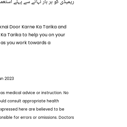
ریمیڈی کو ہر بار نہانے سے پہلے استعما
hiknai Door Karne Ka Tarika and
e Ka Tarika to help you on your
 as you work towards a
un 2023
as medical advice or instruction. No
ould consult appropriate health
expressed here are believed to be
sible for errors or omissions. Doctors