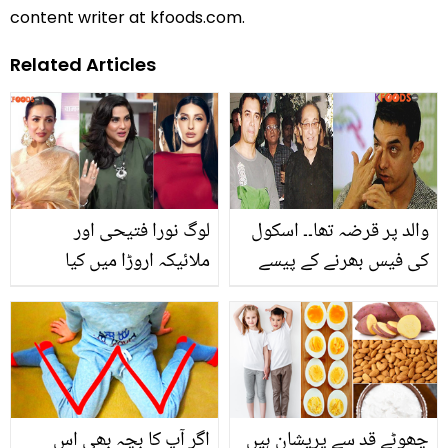
content writer at kfoods.com.
Related Articles
والد پر قرضہ تھا۔۔ اسکول
لوگ نورا فتیحی اور
کی فیس بھرنے کے پیسے
ملائیکہ اروڑا میں کیا
نہیں ہوتے تھے! عامر خان
دیکھتے ہیں؟ فضا علی کی
اپنے غربت بھرے بچپن کے
بات سن کر مہمان ڈاکٹر
بارے میں بتاتے ہوئے روپڑے
بھی منہ دیکھتا رہ گیا
چھوٹے قد سے پریشان ہیں
اگر آپ کا بچہ بھی اس