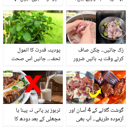
جانیں بالوں کو مضبوط
جاتا ہے؟ جانیں وٹامنز،
بنانے کے چند قدرتی طریقے
منرلز اور اینٹی آکسیڈنٹس
سے بھرپور اس سبزی کے
فائدے
رُک جائیں۔۔ چکن صاف
پودینہ قدرت کا انمول
کرتے وقت یہ باتیں ضرور
تحفہ۔۔ جانیں اس صحت
یاد رکھیں
بخش پتوں کے 10 حیرت
انگیز طبی فوائد
گوشت گلانے کے 4 آسان اور
تربوز پر پانی نہ پینا یا
آزمودہ طریقے۔۔ آپ بھی
مچھلی کے بعد دودھ کا
جانیں انٹرنیشنل شیف کے
استعمال۔۔ جانیں کھانوں