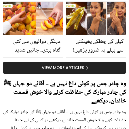
بتائے راز
سے متعلق غلط فہمیوں کی
حقیقت کیا ہے اور افواہ
کیا؟
کیلے کے چھلکے پھینکنے
مہنگی دوائیوں سے کئی
سے پہلے یہ ضرور پڑھیں!
گناہ بہتر۔۔ جانیں شدید
جلد کے 3 بڑے مسائل کا
گرمی کے موسم میں آڑو
سستا اور قدرتی حل
کیوں کھانا چاہیے؟
VIEW MORE ARTICLES
وہ چادر جس پر کوئی داغ نہیں ہے ۔۔ آقائے دو جہاں ﷺ
کی چادر مبارک کی حفاظت کرنے والا خوش قسمت
خاندان، دیکھیے
وہ چادر جس پر کوئی داغ نہیں ہے ۔۔ آقائے دو جہاں ﷺ کی چادر مبارک کی
حفاظت کرنے والا خوش قسمت خاندان، دیکھیے ہر کسی کے لیے جاننا
ضروری ہیں کیونکہ یہ ایک اہم معلومات ہے۔ وہ چادر جس پر کوئی داغ