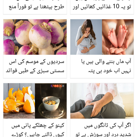
تو یہ 10 غذائیں کھائیں اور
طرح بیٹھتا ہے تو فوراً منع
قدرتی طور پر اپنا قد
کریں کیونکہ۔۔۔۔۔
بڑھائیں
آپ ماں بننے والی ہیں یا
سردیوں کے موسم کی اس
نہیں اب خود ہی پتہ
سستی سبزی کے طبی فوائد
لگائیں۔۔ جانیں چند ایسے
جان کر آپ ضرور اسے
طریقے جن سے آپ گھر
کھانے کو تیار ہو جائیں گے
بیٹھے خود جانچ سکیں کہ
کہیں آپ کے ہاں خوشخبری
تو نہیں
اگر آپ کی ٹانگوں میں
کینو کے چھلکے پانی میں
شدید درد اور سوزش ہے تو
کیوں ڈالنے چاہیں؟ کوڑے