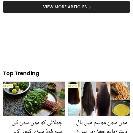
یاسر حسین، حمیرا اصغر
لئے ڈاکٹر ام راحیل کا
VIEW MORE ARTICLES
کی تدفین کے لئے سامنے
سالوں پرانا نسخہ! آپ بھی
آگئے ! ویڈیو
جان لیں
Top Trending
مون سون موسم میں بال
چولائی کو مون سون کی
بہت زیادہ جھڑ رہے ہیں؟
سپر فوڈ سبزی کیوں کہا