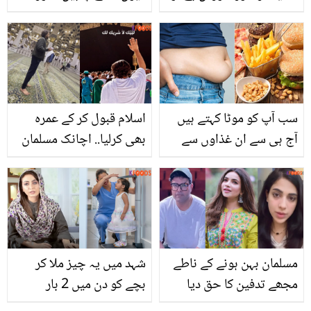
اس کا سبب صرف یورک
میں پھینکے جانے والے
ایسڈ یا گردوں میں خرابی
چھلکوں کے 5 زبردست
نہیں ہوتی بلکہ ایک ایسی
استعمال جو کریں ہزاروں
وجہ جس کے بارے میں آپ
روپے کی بچت
سوچ بھی نہ سکیں
سب آپ کو موٹا کہتے ہیں
اسلام قبول کر کے عمرہ
آج ہی سے ان غذاوں سے
بھی کرلیا.. اچانک مسلمان
کنارہ کشی اختیار کر لیں
ہونے والے یہ سلیبریٹی کون
ہیں؟
مسلمان بہن ہونے کے ناطے
شہد میں یہ چیز ملا کر
مجھے تدفین کا حق دیا
بچے کو دن میں 2 بار
جائے۔۔ سونیا حسین اور
کھلائیں اور۔۔ قد بڑھانے کے