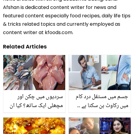
Afshan is dedicated content writer for news and
featured content especially food recipes, daily life tips
& tricks related topics and currently employed as
content writer at kfoods.com.
Related Articles
جسم میں مستقل درد کام
سردیوں میں چکن اور
میں رکاوٹ بن سکتا ہے ۔۔
مچھلی ایک ساتھ؟ کیا ان
جانیئے کون سے گھریلو
دونوں غذاؤں کے کھانے سے
طریقے اپنا کر اس درد سے
نقصان زیادہ ہو سکتا ہے؟
چھٹکارا پایا جا سکتا ہے؟