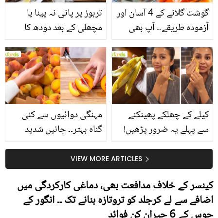
گوشت گلانے کے 4 آسان اور
تربوز پر پانی نہ پینا یا
آزمودہ طریقے۔۔ آپ بھی
مچھلی کے بعد دودھ کا
جانیں انٹرنیشنل شیف کے
استعمال۔۔ جانیں کھانوں
بتائے راز
سے متعلق غلط فہمیوں کی
حقیقت کیا ہے اور افواہ
کیا؟
کیلے کے چھلکے پھینکنے
مہنگی دوائیوں سے کئی
سے پہلے یہ ضرور پڑھیں!
گناہ بہتر۔۔ جانیں شدید
جلد کے 3 بڑے مسائل کا
گرمی کے موسم میں آڑو
سستا اور قدرتی حل
کیوں کھانا چاہیے؟
VIEW MORE ARTICLES
کینسر کے خلاف مدافعت بھی، دماغی کارکردگی میں
اضافے سے لے کرجلد کو تروتازہ بنانے تک ۔۔ انگور کے
جوس کے 6 حیران کن فوائد