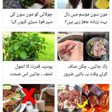
مون سون موسم میں بال
چولائی کو مون سون کی
بہت زیادہ جھڑ رہے ہیں؟
سپر فوڈ سبزی کیوں کہا
جانیں بالوں کو مضبوط
جاتا ہے؟ جانیں وٹامنز،
بنانے کے چند قدرتی طریقے
منرلز اور اینٹی آکسیڈنٹس
سے بھرپور اس سبزی کے
فائدے
رُک جائیں۔۔ چکن صاف
پودینہ قدرت کا انمول
کرتے وقت یہ باتیں ضرور
تحفہ۔۔ جانیں اس صحت
یاد رکھیں
بخش پتوں کے 10 حیرت
انگیز طبی فوائد