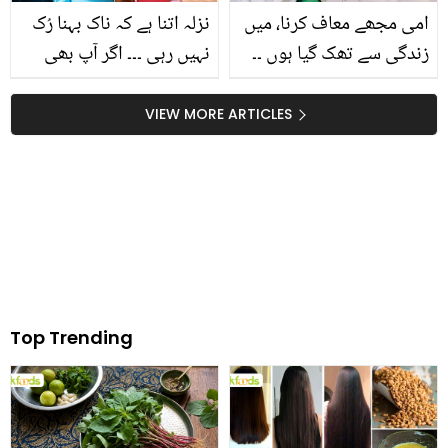
امی مجھے معاف کرنا، میں
نزلہ اتنا ہے کہ ناک بہنا رُک
زندگی سے تھک گیا ہوں ۔۔
نہیں رہی ۔۔۔ اگر آپ بھی
نوجوان لڑکے کا موت سے
بچوں کی ناک صاف کرنے
چند لمحے پہلے والدہ کو
سے پریشان ہیں تو یہ
VIEW MORE ARTICLES
لکھا گیا خط وائرل کیوں
سستی چیز گھر لائیں اور
ہوا؟
مشکل دور بھگائیں
Top Trending