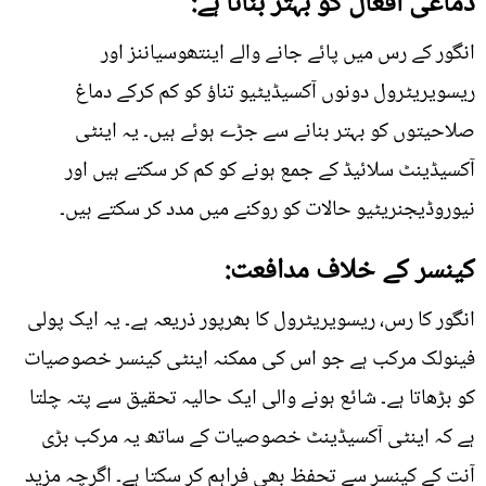
دماغی افعال کو بہتر بناتا ہے:
انگور کے رس میں پائے جانے والے اینتھوسیاننز اور
ریسویریٹرول دونوں آکسیڈیٹیو تناؤ کو کم کرکے دماغ
صلاحیتوں کو بہتر بنانے سے جڑے ہوئے ہیں۔ یہ اینٹی
آکسیڈینٹ سلائیڈ کے جمع ہونے کو کم کر سکتے ہیں اور
نیوروڈیجنریٹیو حالات کو روکنے میں مدد کر سکتے ہیں۔
کینسر کے خلاف مدافعت:
انگور کا رس، ریسویریٹرول کا بھرپور ذریعہ ہے۔ یہ ایک پولی
فینولک مرکب ہے جو اس کی ممکنہ اینٹی کینسر خصوصیات
کو بڑھاتا ہے۔ شائع ہونے والی ایک حالیہ تحقیق سے پتہ چلتا
ہے کہ اینٹی آکسیڈینٹ خصوصیات کے ساتھ یہ مرکب بڑی
آنت کے کینسر سے تحفظ بھی فراہم کر سکتا ہے۔ اگرچہ مزید