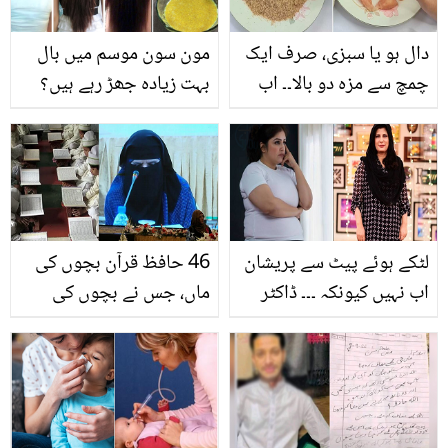
دال ہو یا سبزی، صرف ایک
مون سون موسم میں بال
چمچ سے مزہ دو بالا۔۔ اب
بہت زیادہ جھڑ رہے ہیں؟
گھر میں بنائیں آسان
جانیں بالوں کو مضبوط
طریقے سے ایسا چکن پاؤڈر،
بنانے کے چند قدرتی طریقے
جو سادے کھانے میں بھی
جان ڈال دے
لٹکے ہوئے پیٹ سے پریشان
46 حافظ قرآن بچوں کی
اب نہیں کیونکہ ۔۔۔ ڈاکٹر
ماں، جس نے بچوں کی
بلقیس نے بتایا جھٹ پٹ
بہترین تربیت کے انوکھے
پیٹ کم کرنے کا ایسا طریقہ
راز بتا دیے
جو ڈائٹنگ کے بغیر آپ کو
سمارٹ بنا سکتا ہے