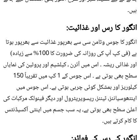
ہیں۔
انگور کا رس اور غذائیت:
انگور کا جوس وٹامن سی سے بھرپور غذائیت سے بھرپور ہوتا
ہے (فی کپ آپ کی روزانہ کی ضرورت کا 100% سے زیادہ)
اور غذائی ریشہ ۔ اس میں آئرن ، کیلشیم اور پروٹین کی نمایاں
سطح بھی ہوتی ہے ۔ اس جوس کے 1 کپ میں تقریباً 150
کیلوریز اور بمشکل کوئی چربی ہوتی ہے۔ اس جوس میں
اینتھوسیاننز، ٹیننز، ریسویریٹرول اور دیگر فینولک مرکبات کی
اعلیٰ سطح بھی ہوتی ہے، یہ سب جسم میں اینٹی آکسیڈنٹس
کا کام کرتے ہیں۔
انگور کے رس کے فوائد: