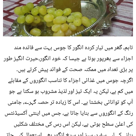
تاہم، گھر میں تیار کردہ انگور کا جوس بہت سے فائدہ مند
اجزاء سے بھرپور ہوتا ہے جیسا کہ خود انگور،حیرت انگیز طور
پر بڑی تعداد میں ممکنہ صحت کے فوائد پیش کرتے ہیں۔
اگرچہ جوس میں غذائی اجزاء کا تناسب انگوروں کے مقابلے
میں کم ہے، لیکن یہ ایک تیز اور لذیذ مشروب ہو سکتا ہے جو
آپ کو توانائی بخشتا ہے۔ اس کا زیادہ تر حصہ گہرے، جامنی
رنگ کے انگوروں سے بنایا جاتا ہے، جس میں اینٹی آکسیڈنٹس
کی اعلیٰ سطح ہوتی ہے، لیکن اس رس کی مختلف شکلیں
بنانے کے لیے سفید، سبز اور سرخ انگور بھی استعمال کیے جاتے