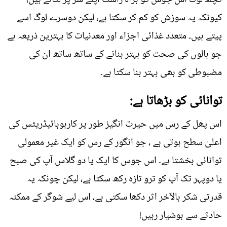
کچھ لوگ اس جوس کو براہ راست اپنے سر پر لگاتے ہیں،
کیونکہ یہ سوزش کو کم کر سکتا ہے، لیکن دوسرے لوگ اسے
پیتے ہیں۔ متعدد غذائی اجزاء اور معدنیات کا بہترین ذریعہ ہے
جو بالوں کی صحت کو بہتر بنانے کے ساتھ ساتھ ان کی
مضبوطی کو بھی بہتر بنا سکتا ہے۔
توانائی کو بڑھاتا ہے:
اس پھل کے رس میں حیرت انگیز طور پر کاربوہائیڈریٹس کی
اعلیٰ سطح ہوتی ہے ، جو انگور کے رس کو ایک غیر معمولی
توانائی بخشتا ہے۔ اس جوس کا ایک یا دو گلاس آپ کی صبح
یا دوپہر تک آپ کو ترو تازہ رکھ سکتا ہے، لیکن چونکہ یہ
قدرتی شکر بالآخر اثر دکھا سکتی ہے، اس لیے شوگر کے ممکنہ
حادثے سے ہوشیار رہیں!