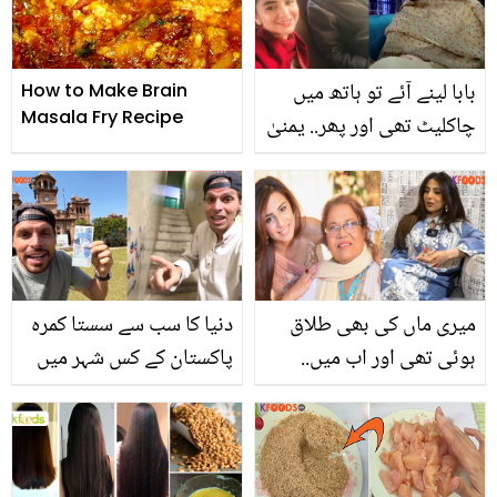
بابا لینے آئے تو ہاتھ میں
How to Make Brain
Masala Fry Recipe
چاکلیٹ تھی اور پھر.. یمنیٰ
زیدی کی زندگی کے 2 یادگار
لمحات کون سے ہیں؟
میری ماں کی بھی طلاق
دنیا کا سب سے سستا کمرہ
ہوئی تھی اور اب میں..
پاکستان کے کس شہر میں
عشنا شاہ ڈراموں میں
ہے؟ کرایہ جان کر انگریز
طلاق کو برا دکھانے پر برس
بھی حیران رہ گیا
پڑیں