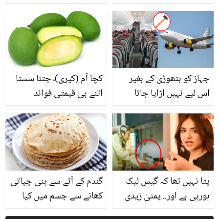
کررہی ہے.. اسد نے وی لاگ
ٹپس
نہ بنانے کے لئے نمرہ کو
کیسے منع کیا؟
جہاز کو ہتھوڑی کے بغیر
کچا آم (کیری)٬ جتنا سستا
اس لیے نہیں اڑایا جاتا
اتنے ہی قیمتی فوائد
کیونکہ ۔۔ جہاز سے متعلق
حیرت انگیز معلومات جو
آپ بھی نہیں جانتے ہوں گے
پتا نہیں تھا کہ گیس لیک
گندم کے آٹے سے بنی چپاتی
ہورہی ہے اور.. یمنیٰ زیدی
کھانے سے جسم میں کیا
دوبارہ حادثے کا شکار! اب
تبدیلی آتی ہے؟ آٹے اور