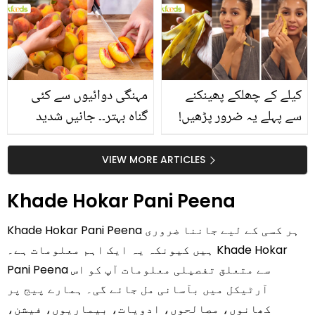
بتائے راز
سے متعلق غلط فہمیوں کی
حقیقت کیا ہے اور افواہ
کیا؟
کیلے کے چھلکے پھینکنے
مہنگی دوائیوں سے کئی
سے پہلے یہ ضرور پڑھیں!
گناہ بہتر۔۔ جانیں شدید
جلد کے 3 بڑے مسائل کا
گرمی کے موسم میں آڑو
سستا اور قدرتی حل
کیوں کھانا چاہیے؟
VIEW MORE ARTICLES
Khade Hokar Pani Peena
Khade Hokar Pani Peena ہر کسی کے لیے جاننا ضروری
ہیں کیونکہ یہ ایک اہم معلومات ہے۔ Khade Hokar
Pani Peena سے متعلق تفصیلی معلومات آپ کو اس
آرٹیکل میں بآسانی مل جائے گی۔ ہمارے پیج پر
کھانوں، مصالحوں، ادویات، بیماریوں، فیشن،