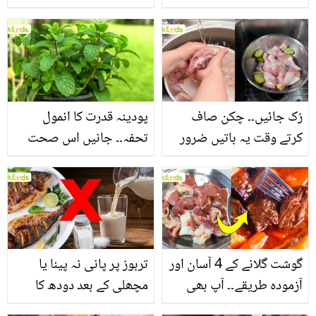
جانیں بالوں کو مضبوط
جاتا ہے؟ جانیں وٹامنز،
بنانے کے چند قدرتی طریقے
منرلز اور اینٹی آکسیڈنٹس
سے بھرپور اس سبزی کے
فائدے
رُک جائیں۔۔ چکن صاف
پودینہ قدرت کا انمول
کرتے وقت یہ باتیں ضرور
تحفہ۔۔ جانیں اس صحت
یاد رکھیں
بخش پتوں کے 10 حیرت
انگیز طبی فوائد
گوشت گلانے کے 4 آسان اور
تربوز پر پانی نہ پینا یا
آزمودہ طریقے۔۔ آپ بھی
مچھلی کے بعد دودھ کا
جانیں انٹرنیشنل شیف کے
استعمال۔۔ جانیں کھانوں