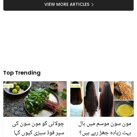
کس حال میں ہیں؟
روٹی سے متعلق اہم
VIEW MORE ARTICLES
معلومات
Top Trending
مون سون موسم میں بال
چولائی کو مون سون کی
بہت زیادہ جھڑ رہے ہیں؟
سپر فوڈ سبزی کیوں کہا