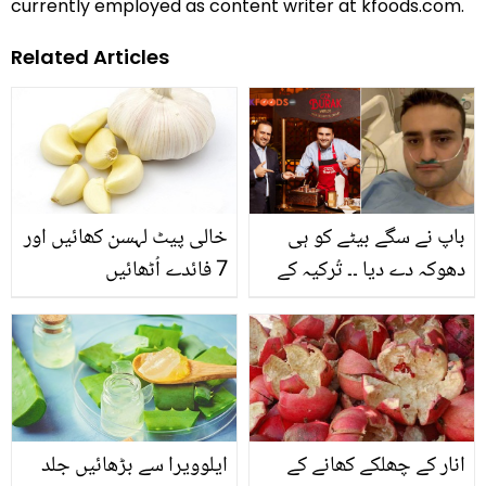
currently employed as content writer at kfoods.com.
Related Articles
باپ نے سگے بیٹے کو ہی
خالی پیٹ لہسن کھائیں اور
دھوکہ دے دیا ۔۔ تُرکیہ کے
7 فائدے اُٹھائیں
مشہور شیف براک نے اپنے
والد کے خلاف مقدمہ کیوں
درج کروایا؟ فینز بھی
حیرت زدہ رہ گئے
انار کے چھلکے کھانے کے
ایلوویرا سے بڑھائیں جلد