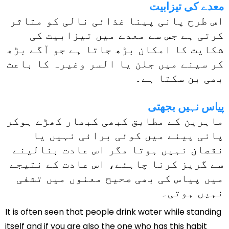
معدے کی تیزابیت
اس طرح پانی پینا غذائی نالی کو متاثر
کرتی ہے جس سے معدے میں تیزابیت کی
شکایت کا امکان بڑھ جاتا ہے جو آگے بڑھ
کر سینے میں جلن یا السر وغیرہ کا باعث
بھی بن سکتا ہے۔
پیاس نہیں بجھتی
ماہرین کے مطابق کبھی کبھار کھڑے ہوکر
پانی پینے میں کوئی برائی نہیں یا
نقصان نہیں ہوتا مگر اس عادت بنالینے
سے گریز کرنا چاہئے، اس عادت کے نتیجے
میں پیاس کی بھی صحیح معنوں میں تشفی
نہیں ہوتی۔
It is often seen that people drink water while standing
itself and if you are also the one who has this habit