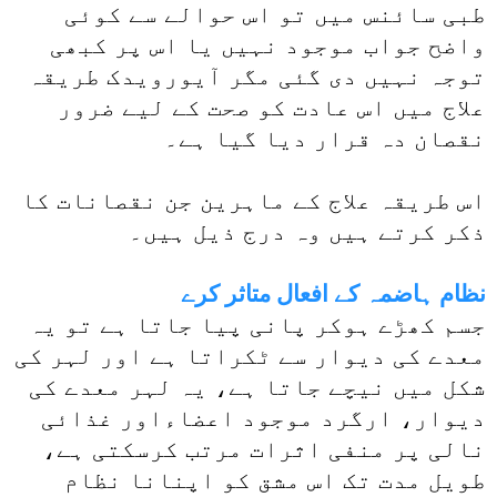
طبی سائنس میں تو اس حوالے سے کوئی
واضح جواب موجود نہیں یا اس پر کبھی
توجہ نہیں دی گئی مگر آیورویدک طریقہ
علاج میں اس عادت کو صحت کے لیے ضرور
نقصان دہ قرار دیا گیا ہے۔
اس طریقہ علاج کے ماہرین جن نقصانات کا
ذکر کرتے ہیں وہ درج ذیل ہیں۔
نظام ہاضمہ کے افعال متاثر کرے
جسم کھڑے ہوکر پانی پیا جاتا ہے تو یہ
معدے کی دیوار سے ٹکراتا ہے اور لہر کی
شکل میں نیچے جاتا ہے، یہ لہر معدے کی
دیوار، ارگرد موجود اعضاءاور غذائی
نالی پر منفی اثرات مرتب کرسکتی ہے،
طویل مدت تک اس مشق کو اپنانا نظام