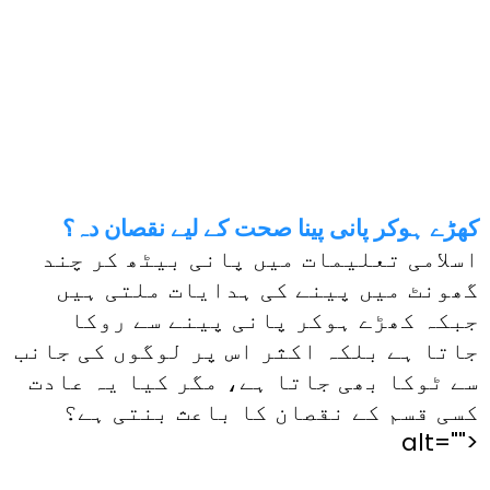
کھڑے ہوکر پانی پینا صحت کے لیے نقصان دہ؟
اسلامی تعلیمات میں پانی بیٹھ کر چند
گھونٹ میں پینے کی ہدایات ملتی ہیں
جبکہ کھڑے ہوکر پانی پینے سے روکا
جاتا ہے بلکہ اکثر اس پر لوگوں کی جانب
سے ٹوکا بھی جاتا ہے، مگر کیا یہ عادت
کسی قسم کے نقصان کا باعث بنتی ہے؟
alt="">