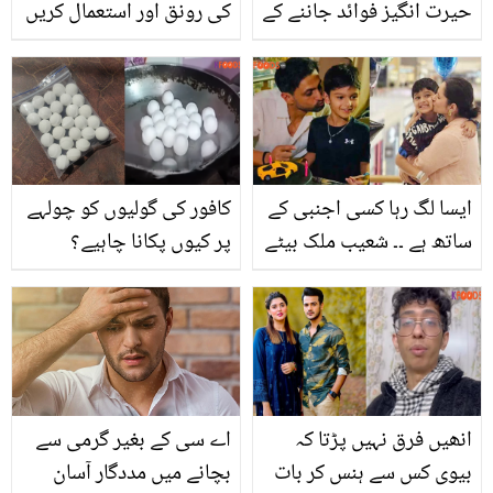
حیرت انگیز فوائد جاننے کے
کی رونق اور استعمال کریں
بعد آپ بھی اسے کبھی
یہ 4 بہترین ایلوویرا ماسک
پھینکیں گے نہیں
ایسا لگ رہا کسی اجنبی کے
کافور کی گولیوں کو چولہے
ساتھ ہے ۔۔ شعیب ملک بیٹے
پر کیوں پکانا چاہیے؟
کی سالگرہ منانے دبئی پہنچ
ہزاروں روپے بچانے کی
گئے! سوشل میڈیا صارفین
انوکھی ٹرک جو آپ بھی
کرکٹر پر برس پڑے
آزما سکتے ہیں
انھیں فرق نہیں پڑتا کہ
اے سی کے بغیر گرمی سے
بیوی کس سے ہنس کر بات
بچانے میں مددگار آسان