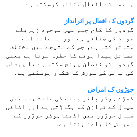
ہاضمہ کے افعال متاثر کرسکتا ہے۔
گردوں کے افعال پر اثرانداز
گردوں کا کام جسم میں موجود زہریلے
مواد کی صفائی ہے اور یہ عادت اسے
متاثر کتی ہے، جس کے نتیجے میں مختلف
مسائل پیدا ہونے کا خطرہ ہوتا ہے یعنی
گردوں کو نقصان پہنچ سکتا ہے یا پیشاب
کی نالی کی سوزش کا شکار ہوسکتی ہے۔
جوڑوں کے امراض
کھڑے ہوکر پانی پینے کی عادت جسم میں
سیال کے توازن کو بگاڑتی ہے اور اضافی
سیال جوڑوں میں اکھٹاہوکر جوڑوں کے
امراض کا باعث بنتا ہے۔