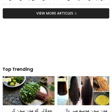
ہیں.. فہد مصطفی کو
کے ساتھ نظر آنے والی یہ
بریانی بیچنے کا مشورہ
لڑکی کون ہے؟
VIEW MORE ARTICLES
کس نے دیا تھا؟
Top Trending
مون سون موسم میں بال
چولائی کو مون سون کی