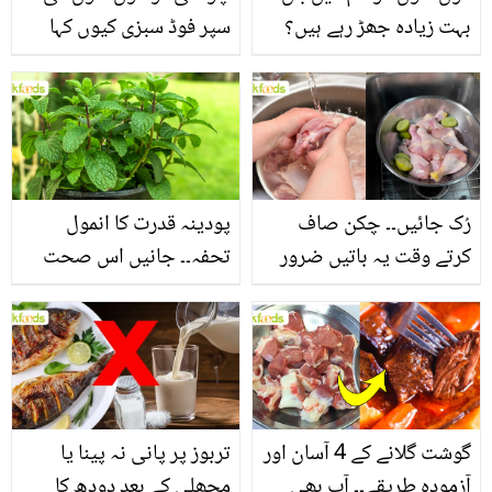
بہت زیادہ جھڑ رہے ہیں؟
سپر فوڈ سبزی کیوں کہا
جانیں بالوں کو مضبوط
جاتا ہے؟ جانیں وٹامنز،
بنانے کے چند قدرتی طریقے
منرلز اور اینٹی آکسیڈنٹس
سے بھرپور اس سبزی کے
فائدے
رُک جائیں۔۔ چکن صاف
پودینہ قدرت کا انمول
کرتے وقت یہ باتیں ضرور
تحفہ۔۔ جانیں اس صحت
یاد رکھیں
بخش پتوں کے 10 حیرت
انگیز طبی فوائد
گوشت گلانے کے 4 آسان اور
تربوز پر پانی نہ پینا یا
آزمودہ طریقے۔۔ آپ بھی
مچھلی کے بعد دودھ کا