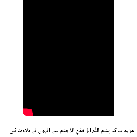
مزید یہ کہ بِسْمِ اللّٰهِ الرَّحْمٰنِ الرَّحِیْمِ سے انہوں نے تلاوت کی