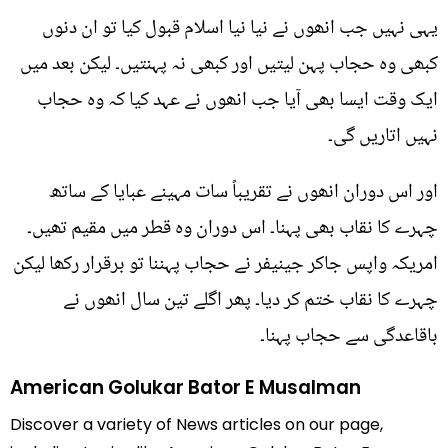
یہی نہیں جب انھوں نے نیا نیا اسلام قبول کیا تو ان دنوں
کبھی وہ حجاب پہن لیتیں اور کبھی نہ پہنتیں۔ لیکن بعد میں
ایک وقت ایسا بھی آیا جب انھوں نے عہد کیا کہ وہ حجاب
نہیں اتاریں گی۔
اور اس دوران انھوں نے تقریباً سات مہینے عبایا کے ساتھ
چہرے کا نقاب بھی پہنا۔ اس دوران وہ قطر میں مقیم تھیں۔
امریکہ واپس جاکر جینیفر نے حجاب پہننا تو برقرار رکھا لیکن
چہرے کا نقاب ختم کر دیا۔ پھر اگلے تین سال انھوں نے
باقاعدگی سے حجاب پہنا۔
American Golukar Bator E Musalman
Discover a variety of News articles on our page,