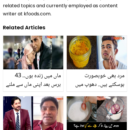
related topics and currently employed as content
writer at kfoods.com.
Related Articles
مرد بھی خوبصورت
ماں میں زندہ ہوں۔۔ 43
ہوسکتے ہیں.. دھوپ میں
برس بعد اپنی ماں سے ملنے
رنگ جل گیا ہے تو گھر میں
والا لخت جگر! دلچسپ
یہ سستی کریمیں خود بنا
واقعہ جس نے سب کو
کر آزمائیں
جذباتی کردیا