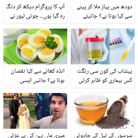
دودھ میں پیاز ملا کر پینے
آپ کا پروگرام دیکھ کر دنگ
سے کیا ہوتا ہے؟ جانیئے
رہ گیا ہوں۔۔ جونی لیور نے
اکثر لوگ اسکا استعمال
عمران اشرف کی تعریفوں
ساتھ میں کیسے کرتے ہیں
کے پل باندھ دیے! اداکار نے
جواب میں کیا کہا؟ ویڈیو
وائرل
پیشاب کی کون سی رنگت
انڈہ کھانے سے کیا نقصان
کس بیماری کو ظاہر کرتی
ہوتا ہے؟ جانیں ایسی
ہے جس کے بعد ڈاکٹر سے
معلومات جو بہت کم لوگ
رجوع کرنا چاہیے؟
جانتے ہیں
سرسوں کے تیل کے جادوئی
میری ماں بہن کی بے عزتی