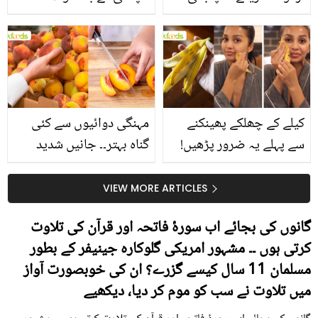
جانیں انٹرنیشنل شیف کے
استعمال۔۔ جانیں کھانوں
بتائے راز
سے متعلق غلط فہمیوں کی
حقیقت کیا ہے اور افواہ
کیا؟
کیلے کے چھلکے پھینکنے
مہنگی دوائیوں سے کئی
سے پہلے یہ ضرور پڑھیں!
گناہ بہتر۔۔ جانیں شدید
جلد کے 3 بڑے مسائل کا
گرمی کے موسم میں آڑو
سستا اور قدرتی حل
کیوں کھانا چاہیے؟
VIEW MORE ARTICLES
گانوں کی بجائے اب سورۂ فاتحہ اور قرآن کی تلاوت
کرتی ہوں ۔۔ مشہور امریکی گلوکارہ جینیفر کے بطور
مسلمان 11 سال کیسے گزرے؟ ان کی خوبصورت آواز
میں تلاوت نے سب کو موم کر دیا، دیکھیے