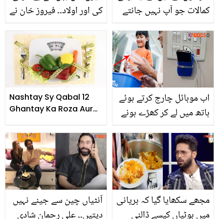
کمالات جو آپ نہیں جانتے
کی اور اولاد۔۔ فیروز خان نے
دوسری بیوی کے خلاف کیا
کچھ لکھ ڈالا؟ حقیقت جان
کر لوگ پریشان
اب موبائل چارج کرتے ہوئے
Nashtay Sy Qabal 12
Ghantay Ka Roza Aur
ہاتھ میں لے کر کھڑے ہونے
Wazan Main Kami
کی ضرورت نہیں۔۔ پرانی
بوتلوں سے موبائل ہولڈر
بنانے کا طریقہ جس سے
ہوئی بڑی مشکل آسان
مجھے سکھایا گیا کہ بریانی
آنٹیاں چین سے جینے نہیں
میں بوٹیاں کیسے ڈالنی
دیتیں۔۔ علی رحمان شادی