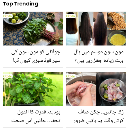
Top Trending
مون سون موسم میں بال
چولائی کو مون سون کی
بہت زیادہ جھڑ رہے ہیں؟
سپر فوڈ سبزی کیوں کہا
جانیں بالوں کو مضبوط
جاتا ہے؟ جانیں وٹامنز،
بنانے کے چند قدرتی طریقے
منرلز اور اینٹی آکسیڈنٹس
سے بھرپور اس سبزی کے
فائدے
رُک جائیں۔۔ چکن صاف
پودینہ قدرت کا انمول
کرتے وقت یہ باتیں ضرور
تحفہ۔۔ جانیں اس صحت