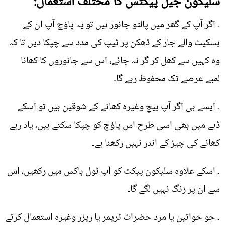
سلیکون جیل پیکٹس کا مختلف استعمال:
۔ اگر آپ کے گھر میں پالتو جانور ہیں تو یہ پاؤچ آپ ان کے
بسکیٹ والے جار کے ڈھکن پر ٹیپ کی مدد سے چپکا دیں تا کہ
وہ کہیں سے کھل کر گر نہ جائے، اس سے جانوروں کا کھانا
لمبے عرصے تک محفوظ رہے گا۔
۔ ایسے ہی اگر آپ بیج وغیرہ کھانے کے شوقین ہیں تو اسکے
ڈبے میں بھی اسی طرح اس پاؤچ کو چپکا سکتے ہیں، یاد رہے
کھانے کی چیز کے اندر نہیں رکھنا ہے۔
۔ اسکے علاوہ سلیکون پیکٹ کو آپ ٹول باکس میں رکھیں، اس
سے ان پر زنگ نہیں لگے گا۔
۔ جو خواتین یا مرد حضرات ٹریمر یا ریزر وغیرہ استعمال کرتے