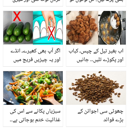
امرود نہیں کھانے چاہئیں؟
بہن بھی فوت ہوگئی لیکن
جانیے
۔۔ معذورلڑکی کی درد ناک
کہانی جو آپ کو بھی
آبدیدہ کر دے گی
اب بغیر تیل کے چپس، کباب
اگر آپ بھی کھیرے، انڈے
اور پکوڑے تلیں۔۔ جانیں
اور یہ چیزیں فریج میں
کسی بھی چیز کو تلنے سے
رکھتے ہیں تو فوراً چھوڑ
پہلے یہ انوکھا طریقہ جس
دیں ورنہ ۔۔ جانیئے ایسی
میں تیل کی ضرورت ہی
چیزوں کے بارے میں جن کو
نہیں پڑے گی
فریج میں رکھنے سے آپ ان
بیماریوں میں مبتلا بھی
چھوٹی سی اجوائن کے
سبزیاں پکانے سے اس کی
ہوسکتے ہیں
بڑے فوائد
غذائیت ختم ہوجاتی ہے۔۔
وہ کون سی سبزیاں ہیں جو