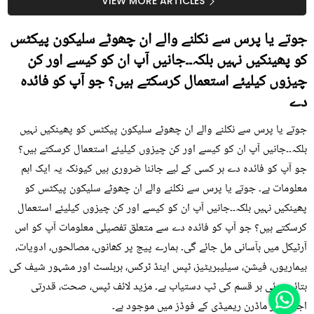
سستا اور قدرتی حل
کیوں کھانا چاہیے؟
VIEW MORE ARTICLES
جوتے یا پرس سے نکلنے والے ان چھوٹے سلیکون پیکٹس
کو پھینکیں نہیں بلکہ۔۔جانیں آپ ان کو کیسے اور کن
چیزوں کیلیئے استعمال کرسکتے ہیں؟ جو آپ کو فائدہ
دے
جوتے یا پرس سے نکلنے والے ان چھوٹے سلیکون پیکٹس کو پھینکیں نہیں
بلکہ۔۔جانیں آپ ان کو کیسے اور کن چیزوں کیلیئے استعمال کرسکتے ہیں؟
جو آپ کو فائدہ دے ہر کسی کے لیے جاننا ضروری ہیں کیونکہ یہ ایک اہم
معلومات ہے۔ جوتے یا پرس سے نکلنے والے ان چھوٹے سلیکون پیکٹس کو
پھینکیں نہیں بلکہ۔۔جانیں آپ ان کو کیسے اور کن چیزوں کیلیئے استعمال
کرسکتے ہیں؟ جو آپ کو فائدہ دے سے متعلق تفصیلی معلومات آپ کو اس
آرٹیکل میں بآسانی مل جائے گی۔ ہمارے پیج پر کھانوں، مصالحوں، ادویات،
بیماریوں، فیشن، سیلیبریٹیز، ٹپس اینڈ ٹرکس، ہربلسٹ اور مشہور شیف کی
بتائی ہوئی ہر قسم کی ٹپ دستیاب ہے۔ مزید لائف ٹپس، صحت، قدرتی
اجزاء اور ماڈرن ریمیڈی کے فوڈز میں موجود ہے۔