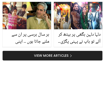
پکانے کے بعد زیادہ غذائیت
فراہم کرتی ہیں
دلہا دلہن بگھی پر بیٹھ کر
ہر سال برسی پر ان سے
آئے تو باپ نے پہنی پگڑی۔۔
ملنے جاتا ہوں ۔۔ اپنی
انضمام الحق کی بیٹی کی
مرحوم بیٹیوں کا ذکر کرتے
مہندی کی خوبصورت
ہوئے عمیر رانا نے کیا کہا؟
VIEW MORE ARTICLES
ویڈیو وائرل
انٹرویو