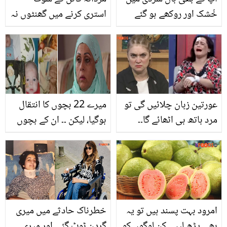
خُشک اور روکھے ہو گئے
استری کرنے میں گھنٹوں نہ
ہیں تو چُقندر اور گاجر کے
لگائیں۔۔ جانیں مردانہ کپڑے
چھلکوں کو نہ پھینکیں ۔۔۔
آسانی سے استری کرنے کا
جانیں ان کے چھلکوں کو
طریقہ جو وقت کے ساتھ
استعمال کرنے کا ایسا
محنت بھی بچائے اور ساتھ
طریقہ جو آپ کو بھی
بجلی کا بل بھی کم آئے
عورتین زبان چلائیں گی تو
میرے 22 بچوں کا انتقال
حیران کر دے
مرد ہاتھ ہی اٹھائے گا۔۔
ہوگیا، لیکن ۔۔ ان کے بچوں
ڈاکٹر نبیہا علی کا متنازعہ
کے ساتھ ایسا کیا ہوا کہ
بیان صارفین کو بھڑکا گیا
کوئی بھی زندہ نہ بچ سکا؟
دُکھی ماں کی کہانی
امرود بہت پسند ہیں تو یہ
خطرناک حادثے میں میری
بھی پڑھ لیں.. کن لوگوں کو
گردن ٹوٹ گئی اور میری