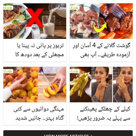
یاد رکھیں
بخش پتوں کے 10 حیرت
انگیز طبی فوائد
گوشت گلانے کے 4 آسان اور
تربوز پر پانی نہ پینا یا
آزمودہ طریقے۔۔ آپ بھی
مچھلی کے بعد دودھ کا
جانیں انٹرنیشنل شیف کے
استعمال۔۔ جانیں کھانوں
بتائے راز
سے متعلق غلط فہمیوں کی
حقیقت کیا ہے اور افواہ
کیا؟
کیلے کے چھلکے پھینکنے
مہنگی دوائیوں سے کئی
سے پہلے یہ ضرور پڑھیں!
گناہ بہتر۔۔ جانیں شدید
جلد کے 3 بڑے مسائل کا
گرمی کے موسم میں آڑو