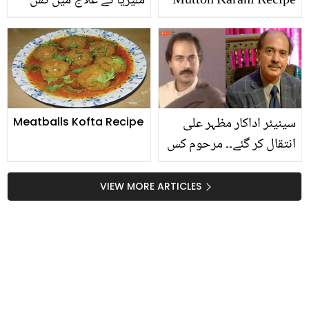
Mutton Karahi Recipe
ملیریا کے علاج میں کس
طرح استعمال کیے جاتے
ہیں؟ فائدے اتنے بے شمار
کہ جان کر آپ بھی استعمال
کرنا چاہیں
سینیئر اداکار مظہر علی
Meatballs Kofta Recipe
انتقال کر گئے۔۔ مرحوم کس
بیماری میں مبتلا تھے؟
VIEW MORE ARTICLES