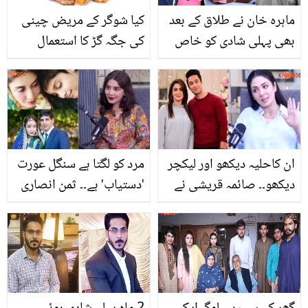
ماہرہ خان نے طلاق کے بعد
کیا شوگر کے مریض چینی
بھی پہلی شادی کو خاص
کی جگہ گڑ کا استعمال
کیوں کہا؟ اداکارہ کا دوسری
کرسکتے ہیں؟
شادی کیلیئے بیٹے کی رضا
مندی کا انکشاف
ان کاحلیہ دیکھو اور لیکچر
مرد کو لگتا ہے سنگل عورت
دیکھو۔۔ صائمہ قریشی نے
'دستیاب' ہے۔۔ ثمن انصاری
عورتوں کے بارے میں ایسا
نے اکیلی ماؤں اور مردوں
کیا کہہ دیا کہ صارفین آگ
کی دوسری شادی پر کیا
بگولہ ہوگئے؟
کہا؟