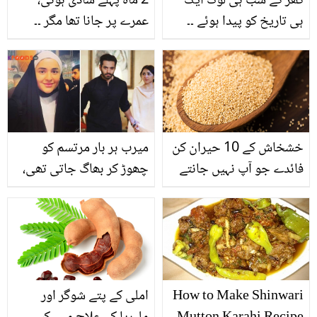
گھر کے سب ہی لوگ ایک
2 ماہ پہلے شادی ہوئی،
ہی تاریخ کو پیدا ہوئے ۔۔
عمرے پر جانا تھا مگر ۔۔
پاکستان کے منفرد خاندان
ڈکیتوں کی فائرنگ جاں
میں ہر شخص ایک ہی
بحق ہونے والا یہ نوجوان
تاریخ کو کیسے پیدا ہوگیا؟
کون ہے؟
ان سے متعلق دلچسپ باتیں
جانیے
خشخاش کے 10 حیران کن
میرب ہر بار مرتسم کو
فائدے جو آپ نہیں جانتے
چھوڑ کر بھاگ جاتی تھی،
اب ۔۔۔ یمنیٰ زیدی اس وقت
کس مقدس مقام کی زیارت
پر گئیں ہیں؟ مداح بھی
دعائیں کروانے لگے
How to Make Shinwari
املی کے پتے شوگر اور