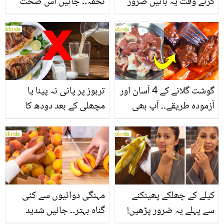
کرتے وقت یہ باتیں ضرور
تحفہ۔۔ جانیں اس صحت
یاد رکھیں
بخش پتوں کے 10 حیرت
انگیز طبی فوائد
گوشت گلانے کے 4 آسان اور
تربوز پر پانی نہ پینا یا
آزمودہ طریقے۔۔ آپ بھی
مچھلی کے بعد دودھ کا
جانیں انٹرنیشنل شیف کے
استعمال۔۔ جانیں کھانوں
بتائے راز
سے متعلق غلط فہمیوں کی
حقیقت کیا ہے اور افواہ
کیا؟
کیلے کے چھلکے پھینکنے
مہنگی دوائیوں سے کئی
سے پہلے یہ ضرور پڑھیں!
گناہ بہتر۔۔ جانیں شدید