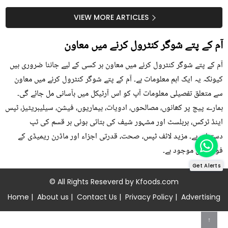
جلد کے 3 بڑے مسائل کا
گرمی کے موسم میں آڑو
سستا اور قدرتی حل
کیوں کھانا چاہیے؟
VIEW MORE ARTICLES
آم کے پتے شوگر کنٹرول کرنے میں معاون
آم کے پتے شوگر کنٹرول کرنے میں معاون ہر کسی کے لیے جاننا ضروری ہیں
کیونکہ یہ ایک اہم معلومات ہے۔ آم کے پتے شوگر کنٹرول کرنے میں معاون
سے متعلق تفصیلی معلومات آپ کو اس آرٹیکل میں بآسانی مل جائے گی۔
ہمارے پیج پر کھانوں، مصالحوں، ادویات، بیماریوں، فیشن، سیلیبریٹیز، ٹپس
اینڈ ٹرکس، ہربلسٹ اور مشہور شیف کی بتائی ہوئی ہر قسم کی ٹپ
دستیاب ہے۔ مزید لائف ٹپس، صحت، قدرتی اجزاء اور ماڈرن ریمیڈی کے
فوڈز میں موجود ہے۔
Get Alerts
© All Rights Reseverd by
Kfoods.com
Home
|
About us
|
Contact Us
|
Privacy Policy
|
Advertising
↑