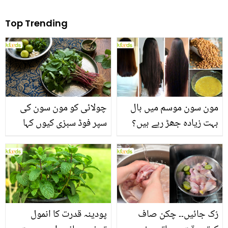
Top Trending
مون سون موسم میں بال
چولائی کو مون سون کی
بہت زیادہ جھڑ رہے ہیں؟
سپر فوڈ سبزی کیوں کہا
جانیں بالوں کو مضبوط
جاتا ہے؟ جانیں وٹامنز،
بنانے کے چند قدرتی طریقے
منرلز اور اینٹی آکسیڈنٹس
سے بھرپور اس سبزی کے
فائدے
رُک جائیں۔۔ چکن صاف
پودینہ قدرت کا انمول