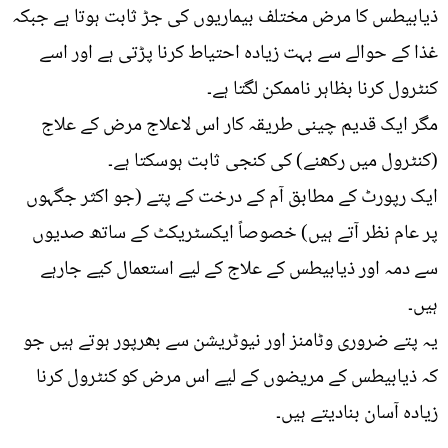
ذیابیطس کا مرض مختلف بیماریوں کی جڑ ثابت ہوتا ہے جبکہ
غذا کے حوالے سے بہت زیادہ احتیاط کرنا پڑتی ہے اور اسے
کنٹرول کرنا بظاہر ناممکن لگتا ہے۔
مگر ایک قدیم چینی طریقہ کار اس لاعلاج مرض کے علاج
(کنٹرول میں رکھنے) کی کنجی ثابت ہوسکتا ہے۔
ایک رپورٹ کے مطابق آم کے درخت کے پتے (جو اکثر جگہوں
پر عام نظر آتے ہیں) خصوصاً ایکسٹریکٹ کے ساتھ صدیوں
سے دمہ اور ذیابیطس کے علاج کے لیے استعمال کیے جارہے
ہیں۔
یہ پتے ضروری وٹامنز اور نیوٹریشن سے بھرپور ہوتے ہیں جو
کہ ذیابیطس کے مریضوں کے لیے اس مرض کو کنٹرول کرنا
زیادہ آسان بنادیتے ہیں۔