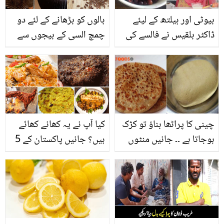
بیوٹی اور ہیلتھ کے لیئے
بالوں کو بڑھانے کے لئے دو
ڈاکٹر بلقیس نے فالسے کی
چمچ السی کے بیجوں سے
کون سی 2 خاص ٹپس
جیل بنائیں اور بالوں کی
بتائیں؟ جانیں
خوبصورتی بڑھائیں
چینی کا پراٹھا بناؤ تو کڑک
کیا آپ نے یہ کھانے کھائے
ہوجاتا ہے ۔۔ جانیں منٹوں
ہیں؟ جانیں پاکستان کے 5
میں نرم اور لذیذ چینی
صوبوں کے ایسے ذائقہ دار
پراٹھا بنانے کا راز اور آسان
کھانے جو ان کی پہچان ہیں
طریقہ کیا ہے؟
۔۔