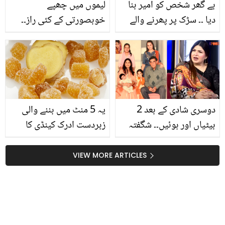
بے گھر شخص کو امیر بنا
لیموں میں چھپے
دیا ۔۔ سڑک پر پھرنے والے
خوبصورتی کے کئی راز۔۔
شخص کا بغیر پیسے لیے
جانیں لیموں سے
چہرا کیسے بدل دیا؟
خوبصورتی، فٹنس اور وزن
دیکھیے
کم کرنے کا طریقہ
دوسری شادی کے بعد 2
یہ 5 منٹ میں بننے والی
بیٹیاں اور ہوئیں۔۔ شگفتہ
زبردست ادرک کینڈی کا
اعجاز کی شادی اور شوہر
نسخہ ۔۔ شہر میں پھیلے
سے متعلق دلچسپ
موسمی بخاراور نزلہ
VIEW MORE ARTICLES
انکشافات
کھانسی گلے کی خراش کا
موثرعلاج