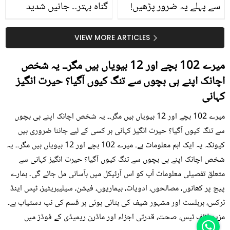
سے پہلے یہ ضرور پڑھیں!
گناہ بہتر۔۔ جانیں شدید
جلد کے 3 بڑے مسائل کا
گرمی کے موسم میں آڑو
سستا اور قدرتی حل
کیوں کھانا چاہیے؟
VIEW MORE ARTICLES
میرے 102 بچے اور 12 بیویاں ہیں مگر۔۔ یہ شخص
اچانک اپنے ہی بچوں سے تنگ کیوں آگیا؟ حیرت انگیز
کہانی
میرے 102 بچے اور 12 بیویاں ہیں مگر۔۔ یہ شخص اچانک اپنے ہی بچوں
سے تنگ کیوں آگیا؟ حیرت انگیز کہانی ہر کسی کے لیے جاننا ضروری ہیں
کیونکہ یہ ایک اہم معلومات ہے۔ میرے 102 بچے اور 12 بیویاں ہیں مگر۔۔ یہ
شخص اچانک اپنے ہی بچوں سے تنگ کیوں آگیا؟ حیرت انگیز کہانی سے
متعلق تفصیلی معلومات آپ کو اس آرٹیکل میں بآسانی مل جائے گی۔ ہمارے
پیج پر کھانوں، مصالحوں، ادویات، بیماریوں، فیشن، سیلیبریٹیز، ٹپس اینڈ
ٹرکس، ہربلسٹ اور مشہور شیف کی بتائی ہوئی ہر قسم کی ٹپ دستیاب ہے۔
مزید لائف ٹپس، صحت، قدرتی اجزاء اور ماڈرن ریمیڈی کے فوڈز میں