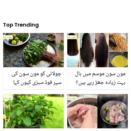
Top Trending
مون سون موسم میں بال
چولائی کو مون سون کی
بہت زیادہ جھڑ رہے ہیں؟
سپر فوڈ سبزی کیوں کہا
جانیں بالوں کو مضبوط
جاتا ہے؟ جانیں وٹامنز،
بنانے کے چند قدرتی طریقے
منرلز اور اینٹی آکسیڈنٹس
سے بھرپور اس سبزی کے
فائدے