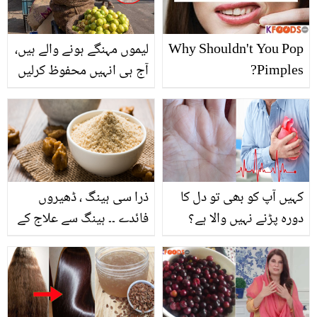
Why Shouldn't You Pop
لیموں مہنگے ہونے والے ہیں،
Pimples?
آج ہی انہیں محفوظ کرلیں
۔۔ جانیں رمضان سے پہلے
لیموں کو خراب ہوئے بغیر
کیسے محفوظ رکھا جاسکتا
ہے؟
کہیں آپ کو بھی تو دل کا
ذرا سی ہینگ ، ڈھیروں
دورہ پڑنے نہیں والا ہے؟
فائدے ۔۔ ہینگ سے علاج کے
جانیں ہاتھ کی ہتھیلی میں
زبردست نسخے
اس کا پوشیدہ راز