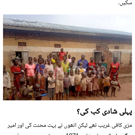
سکیں۔
پہلی شادی کب کی؟
مزی کافی غریب تھے لیکن انھوں نے بہت محنت کی اور امیر