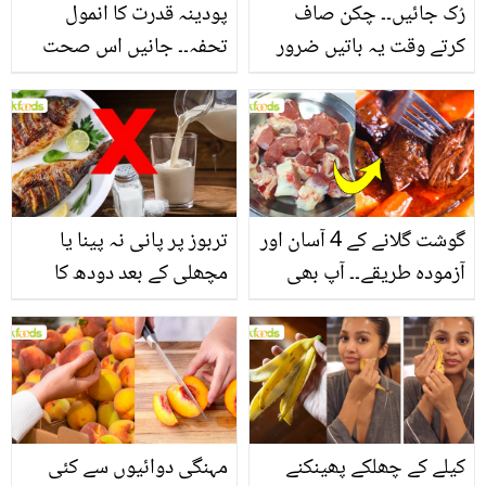
رُک جائیں۔۔ چکن صاف
پودینہ قدرت کا انمول
کرتے وقت یہ باتیں ضرور
تحفہ۔۔ جانیں اس صحت
یاد رکھیں
بخش پتوں کے 10 حیرت
انگیز طبی فوائد
گوشت گلانے کے 4 آسان اور
تربوز پر پانی نہ پینا یا
آزمودہ طریقے۔۔ آپ بھی
مچھلی کے بعد دودھ کا
جانیں انٹرنیشنل شیف کے
استعمال۔۔ جانیں کھانوں
بتائے راز
سے متعلق غلط فہمیوں کی
حقیقت کیا ہے اور افواہ
کیا؟
کیلے کے چھلکے پھینکنے
مہنگی دوائیوں سے کئی