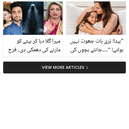
پوچھنے والوں کو کیا کہہ
کر چپ کروا دیا؟
”بیٹا! بُری بات جھوٹ نہیں
میرا گلا دبا کر بیٹے کو
بولتے! “۔۔۔۔جانئے بچوں کی
مارنے کی دھمکی دی.. فرح
جھوٹ بولنے کی عادت
ندیم نے بیٹے کو جنات سے
چھڑوانے کے چند طریقے!
کیسے بچایا؟
VIEW MORE ARTICLES