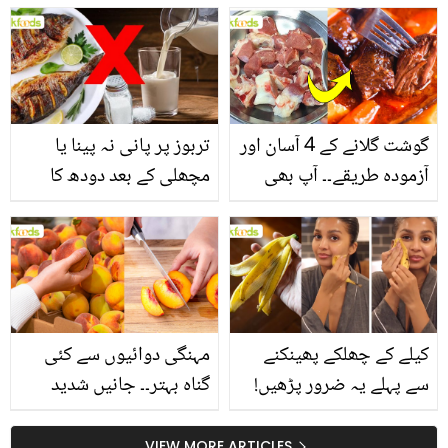
انگیز طبی فوائد
گوشت گلانے کے 4 آسان اور
تربوز پر پانی نہ پینا یا
آزمودہ طریقے۔۔ آپ بھی
مچھلی کے بعد دودھ کا
جانیں انٹرنیشنل شیف کے
استعمال۔۔ جانیں کھانوں
بتائے راز
سے متعلق غلط فہمیوں کی
حقیقت کیا ہے اور افواہ
کیا؟
کیلے کے چھلکے پھینکنے
مہنگی دوائیوں سے کئی
سے پہلے یہ ضرور پڑھیں!
گناہ بہتر۔۔ جانیں شدید
جلد کے 3 بڑے مسائل کا
گرمی کے موسم میں آڑو
سستا اور قدرتی حل
کیوں کھانا چاہیے؟
VIEW MORE ARTICLES