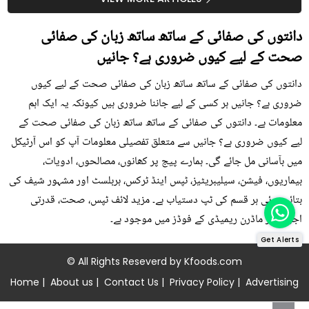
دانتوں کی صفائی کے ساتھ ساتھ زبان کی صفائی
صحت کے لیے کیوں ضروری ہے؟ جانیں
دانتوں کی صفائی کے ساتھ ساتھ زبان کی صفائی صحت کے لیے کیوں
ضروری ہے؟ جانیں ہر کسی کے لیے جاننا ضروری ہیں کیونکہ یہ ایک اہم
معلومات ہے۔ دانتوں کی صفائی کے ساتھ ساتھ زبان کی صفائی صحت کے
لیے کیوں ضروری ہے؟ جانیں سے متعلق تفصیلی معلومات آپ کو اس آرٹیکل
میں بآسانی مل جائے گی۔ ہمارے پیج پر کھانوں، مصالحوں، ادویات،
بیماریوں، فیشن، سیلیبریٹیز، ٹپس اینڈ ٹرکس، ہربلسٹ اور مشہور شیف کی
بتائی ہوئی ہر قسم کی ٹپ دستیاب ہے۔ مزید لائف ٹپس، صحت، قدرتی
اجزاء اور ماڈرن ریمیڈی کے فوڈز میں موجود ہے۔
Get Alerts
© All Rights Reseverd by
Kfoods.com
Home
|
About us
|
Contact Us
|
Privacy Policy
|
Advertising