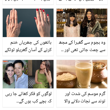
جا سکتے ہیں؟ تو اب نہ
میں سستے داموں ملنے
ویکس کرنے کا درد اور نہ
والی پالک کے مہنگے فائدے
چہرے کے بال بڑھنے کی
فکر
وہ ہجوم سے گھبرا کے مجھ
ہاتھوں کی جھریاں ختم
سے چمٹ جاتی تھی اور ۔۔
کرنے کے آسان گھریلو ٹوٹکے
ایشوریہ رائے ہر جگہ بیٹی
کو ساتھ لے کر کیوں جاتی
ہیں؟
گرم موسم کی شدت اور
لوگوں کو فکر کھائے جا رہی
توند سے نجات دلانے والا
کہ بچے کب ہوں گے۔۔
مزیدار مشروب
مدیحہ امام نے ذاتی سوال