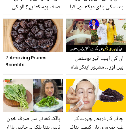
بندے کی باڈی دیکھ لو.. کیا
صاف ہوسکتا ہے؟ آلو کی
کرن اشفاق ماں بننے والی
مدد سے زنگ اور دوسری
ہیں؟ شادی شدہ زندگی سے
چیزوں کو صاف کرنے کے
متعلق دلچسپ باتیں
طریقے جانیں
ان کی اہلیہ ائیر ہوسٹس
7 Amazing Prunes
Benefits
ہیں اور ۔۔ مشہور اینکر شاہ
زیب خانزادہ اور ان کی
کامیابی سے متعلق دلچسپ
معلومات
چائے کے ذریعے چہرے کے
پالک کھانے سے صرف خون
غیر ضروری بال کیسے ہٹائے
نہیں بنتا بلکہ ۔۔ جانیں بازار