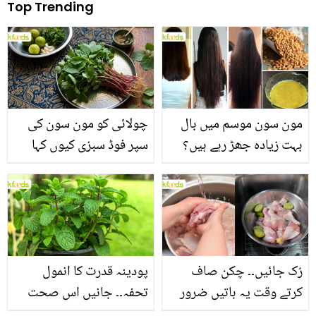
Top Trending
مون سون موسم میں بال
چولائی کو مون سون کی
بہت زیادہ جھڑ رہے ہیں؟
سپر فوڈ سبزی کیوں کہا
جانیں بالوں کو مضبوط
جاتا ہے؟ جانیں وٹامنز،
بنانے کے چند قدرتی طریقے
منرلز اور اینٹی آکسیڈنٹس
سے بھرپور اس سبزی کے
فائدے
رُک جائیں۔۔ چکن صاف
پودینہ قدرت کا انمول
کرتے وقت یہ باتیں ضرور
تحفہ۔۔ جانیں اس صحت
یاد رکھیں
بخش پتوں کے 10 حیرت