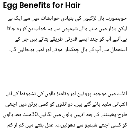
Egg Benefits for Hair
خوبصورت بال لڑکیوں کی بنیادی خواہشات میں سے ایک ہے
لیکن بازار میں ملنے والے شیمپوں سے یہ خواب بن کر رہ جاتا
ہے۔آئیے آپ کو چند ایسے قدرتی طریقے بتاتے ہیں جن کے
استعمال سے آپ کے بال چمکدار ،موٹے اور لمبے ہوجائیں گے۔
انڈے میں موجود پروٹین اور وٹامنز بالوں کی نشوونما کے لئے
انتہائی مفید پائے گئے ہیں۔ دوانڈوں کو کسی برتن میں اچھی
طرح پھینٹنے کے بعد انہیں بالوں میں لگائیں۔30منٹ بعد بالوں
کو کسی اچھے شیمپو سے دھولیں،یہ عمل ہفتے میں کم از کم