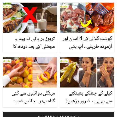
یاد رکھیں
بخش پتوں کے 10 حیرت
انگیز طبی فوائد
گوشت گلانے کے 4 آسان اور
تربوز پر پانی نہ پینا یا
آزمودہ طریقے۔۔ آپ بھی
مچھلی کے بعد دودھ کا
جانیں انٹرنیشنل شیف کے
استعمال۔۔ جانیں کھانوں
بتائے راز
سے متعلق غلط فہمیوں کی
حقیقت کیا ہے اور افواہ
کیا؟
کیلے کے چھلکے پھینکنے
مہنگی دوائیوں سے کئی
سے پہلے یہ ضرور پڑھیں!
گناہ بہتر۔۔ جانیں شدید
جلد کے 3 بڑے مسائل کا
گرمی کے موسم میں آڑو
VIEW MORE ARTICLES