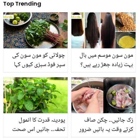
Top Trending
مون سون موسم میں بال
چولائی کو مون سون کی
بہت زیادہ جھڑ رہے ہیں؟
سپر فوڈ سبزی کیوں کہا
جانیں بالوں کو مضبوط
جاتا ہے؟ جانیں وٹامنز،
بنانے کے چند قدرتی طریقے
منرلز اور اینٹی آکسیڈنٹس
سے بھرپور اس سبزی کے
فائدے
رُک جائیں۔۔ چکن صاف
پودینہ قدرت کا انمول
کرتے وقت یہ باتیں ضرور
تحفہ۔۔ جانیں اس صحت