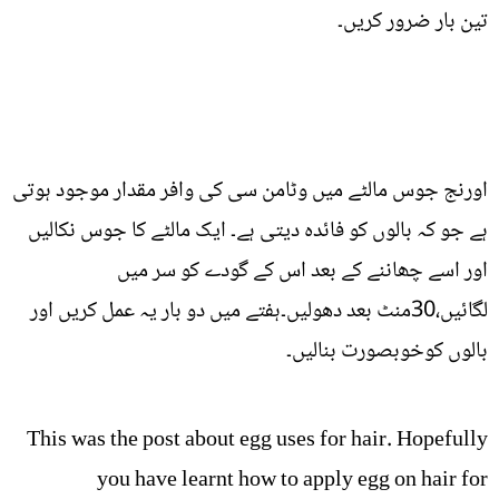
تین بار ضرور کریں۔
اورنج جوس مالٹے میں وٹامن سی کی وافر مقدار موجود ہوتی
ہے جو کہ بالوں کو فائدہ دیتی ہے۔ ایک مالٹے کا جوس نکالیں
اور اسے چھاننے کے بعد اس کے گودے کو سر میں
لگائیں،30منٹ بعد دھولیں۔ہفتے میں دو بار یہ عمل کریں اور
بالوں کوخوبصورت بنالیں۔
This was the post about egg uses for hair. Hopefully
you have learnt how to apply egg on hair for