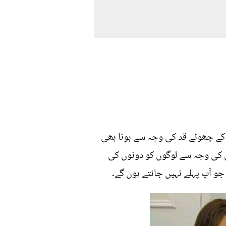
اسمر کو ان کے چھوٹے قد کی وجہ سے بونا بھی
جس کی وجہ سے لوگوں کو دونوں کی
و آپ پہلے نہیں جانتے ہوں گے۔