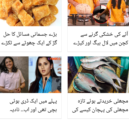
بڑی مشکل کیسے آسان
ہوسکتی ہے؟
آٹے کی خشکی گرنے سے
بڑے جسمانی مسائل کا حل
کچن میں لال بیگ اور کیڑے
گڑ کے ایک چھوٹے سے ٹکڑے
آجاتے ہیں؟ جانیں بغیر
میں پوشیدہ
گندگی کے روٹی بنانے کا وہ
آسان حل، جس سے بار بار
صفائی کرنے کا مسئلہ ہی
ختم
مچھلی خریدتے ہوئے تازہ
پہلے میں ایک ڈری ہوئی
مچھلی کی پہچان کیسے کی
بچی تھی اور اب۔۔ نادیہ
جائے؟
جمیل کی پوسٹ پر ثانیہ
مرزا کا چونکا دینے والا