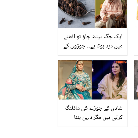
مر کیوں نہ گیا؟ بے بی
باجی اپنے بچوں کو جوڑنے
کیلئے تیار، فینز رو پڑے
ایک جگہ بیٹھ جاؤ تو اٹھنے
میں درد ہوتا ہے۔۔ جوڑوں کے
درد میں لونگ کیسے
استعمال کریں؟ جانیں اس
تکلیف سے نجات کے چند
طریقے
شادی کے جوڑے کی ماڈلنگ
کرتی ہیں مگر دلہن بننا
نصیب نہیں.. سوشل میڈیا
پر دل دکھا دینے والے