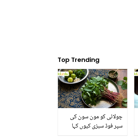
تبصرے پر نوشین شاہ نے
کیا جواب دیا؟
Top Trending
چولائی کو مون سون کی
سپر فوڈ سبزی کیوں کہا
جاتا ہے؟ جانیں وٹامنز،