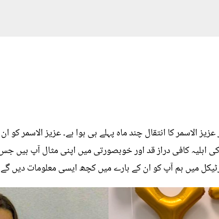
 والے 27 سالہ یوٹیوبر عزيز الاسمر کا انتقال چند ماہ پہلے ہی ہوا ہے۔ عزیز ال
ن کی اہلیہ کافی دراز قد اور خوبصورتی میں اپنی مثال آپ ہیں 
یکل میں ہم آپ کو ان کے بارے میں کچھ ایسی معلومات دیں گے ج