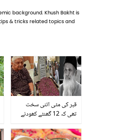
ademic background. Khush Bakht is
tips & tricks related topics and
قبر کی مٹی اتنی سخت
تھی کہ 12 گھنٹے کھودنے
میں لگے ۔۔ پاکستان کی 4
مشہور شخصیات کی قبروں