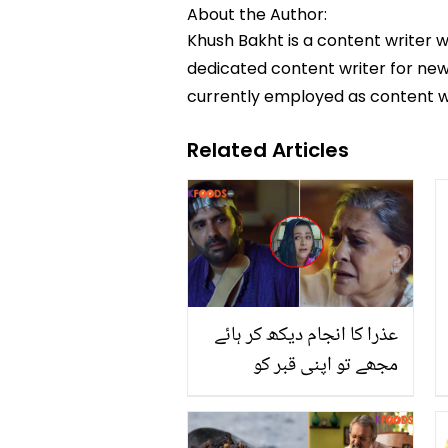
About the Author:
Khush Bakht is a content writer w
dedicated content writer for news
currently employed as content w
Related Articles
عذرا کا انجام دیکھ کر ہائے
مجھے تو اپنی قبر کو
سانپوں سے بچانا ہے نا ۔۔
نصیر کو ایسی ٹھوکر پڑی،