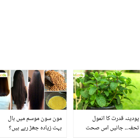
جواب وائرل
پودینہ قدرت کا انمول
مون سون موسم میں بال
تحفہ۔۔ جانیں اس صحت
بہت زیادہ جھڑ رہے ہیں؟
بخش پتوں کے 10 حیرت
جانیں بالوں کو مضبوط