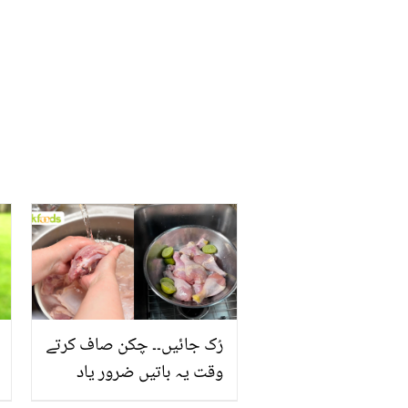
رُک جائیں۔۔ چکن صاف کرتے
وقت یہ باتیں ضرور یاد
رکھیں