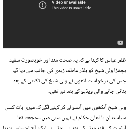
ظفر عباس کا کہنا ہے کہ یہ صحت مند اور خوبصورت سفید
بچھڑا ولی شیخ کو بلڈر عاطف زیدی کی جانب سے دیا گیا
جس کی درخواست انھوں نے ولی شیخ کی ڈکیتی کے بعد
بنائی جانے والی ویڈیو کے بعد دی تھی۔
ولی شیخ آنکھوں میں آنسو لے کر کہنے لگے کہ میری بات کسی
سیاستدان یا اعلیٰ حکام نے نہیں سنی میں سمجھتا تھا
آرٹسٹ کی قدر مرنے کے بعد ہی ہوتی ہے لیکن آج احساس ہورہا