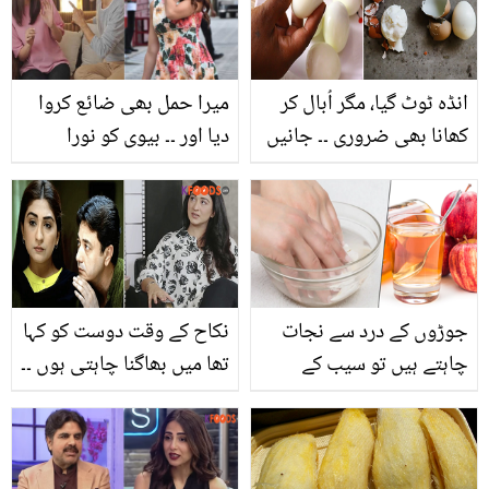
انڈہ ٹوٹ گیا، مگر اُبال کر
میرا حمل بھی ضائع کروا
کھانا بھی ضروری ۔۔ جانیں
دیا اور ۔۔ بیوی کو نورا
ٹوٹے ہوئے انڈے اُبالنے کا وہ
فتیحی جیسا بنانے کے
طریقہ جس میں انڈہ پھٹے
جنون میں شوہر نے کون
گا نہیں، ویڈیو
سی حدیں پار کر دیں؟
جوڑوں کے درد سے نجات
نکاح کے وقت دوست کو کہا
چاہتے ہیں تو سیب کے
تھا میں بھاگنا چاہتی ہوں ۔۔
سرکے میں کچھ دیر ہاتھ
مدیحہ رضوی نے شادی کے
بھگوئیں اور ناقابل یقین
9 سال بعد طلاق لیتے ہوئے
نتائج دیکھ کر دنگ رہ
کیا کہا؟