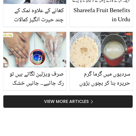
Shareefa Fruit Benefits
کھانے کے علاوہ نمک کے
in Urdu
چند حیرت انگیز کمالات
سردیوں میں گرما گرم
صرف ویزلین لگاتے ہیں تو
حریرہ بنا کر بچوں بڑوں
رک جائیے۔۔ جانیں خشک
سب کو کھلائیں.. بے خوابی
جلد کو نرم و ملائم بنانے
اور تھکن کو منٹوں میں دور
کے لیئے ویزلین میں کیا ملا
VIEW MORE ARTICLES
کرنے والا حریرہ کیسے بنتا
کر لگانا چاہیئے؟
ہے؟