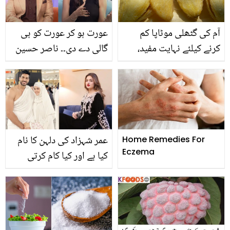
جائیں
آم کی گٹھلی موٹاپا کم
عورت ہو کر عورت کو ہی
کرنے کیلئے نہایت مفید،
گالی دے دی۔۔ ناصر حسین
جانیے کیسے؟
شاہ کا انٹرویو لینا گلے پڑ
گیا! اشنا شاہ نے ایسے کیا
نازیبا الفاظ کہے کہ صارفین
نے آڑے ہاتھوں لے لیا
عمر شہزاد کی دلہن کا نام
Home Remedies For
Eczema
کیا ہے اور کیا کام کرتی
ہیں؟ دلچسپ معلومات
سامنے آگئیں