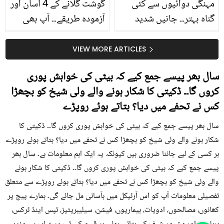
مہنگی دوائیوں سے کئی
گوشت گلانے کے 4 آسان اور
گناہ بہتر۔۔ جانیں شدید
آزمودہ طریقے۔۔ آپ بھی
گرمی کے موسم میں آڑو
جانیں انٹرنیشنل شیف کے
کیوں کھانا چاہیے؟
بتائے راز
VIEW MORE ARTICLES
سال بھر پیسے جمع کیے کہ بیٹی کی خواہش پوری
کروں گا۔۔ ڈکیتی کا شکار ہونے والے ولی شیخ کو بچھڑا
کس نے تحفے میں دیا؟ بتاتے ہوئے روپڑے
سال بھر پیسے جمع کیے کہ بیٹی کی خواہش پوری کروں گا۔۔ ڈکیتی کا
شکار ہونے والے ولی شیخ کو بچھڑا کس نے تحفے میں دیا؟ بتاتے ہوئے روپڑے
ہر کسی کے لیے جاننا ضروری ہیں کیونکہ یہ ایک اہم معلومات ہے۔ سال بھر
پیسے جمع کیے کہ بیٹی کی خواہش پوری کروں گا۔۔ ڈکیتی کا شکار ہونے
والے ولی شیخ کو بچھڑا کس نے تحفے میں دیا؟ بتاتے ہوئے روپڑے سے متعلق
تفصیلی معلومات آپ کو اس آرٹیکل میں بآسانی مل جائے گی۔ ہمارے پیج پر
کھانوں، مصالحوں، ادویات، بیماریوں، فیشن، سیلیبریٹیز، ٹپس اینڈ ٹرکس،