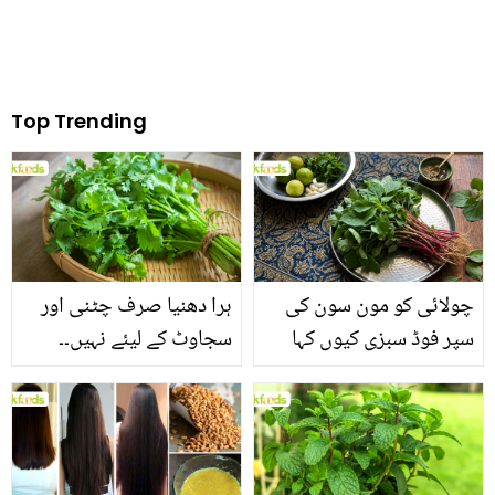
Top Trending
چولائی کو مون سون کی
ہرا دھنیا صرف چٹنی اور
سپر فوڈ سبزی کیوں کہا
سجاوٹ کے لیئے نہیں۔۔
جاتا ہے؟ جانیں وٹامنز،
جانیں اس کے وہ حیرت
منرلز اور اینٹی آکسیڈنٹس
انگیز فوائد جو شاید ہی آپ
سے بھرپور اس سبزی کے
کو معلوم ہوں
فائدے