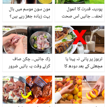
پودینہ قدرت کا انمول
مون سون موسم میں بال
تحفہ۔۔ جانیں اس صحت
بہت زیادہ جھڑ رہے ہیں؟
بخش پتوں کے 10 حیرت
جانیں بالوں کو مضبوط
انگیز طبی فوائد
بنانے کے چند قدرتی طریقے
تربوز پر پانی نہ پینا یا
رُک جائیں۔۔ چکن صاف
مچھلی کے بعد دودھ کا
کرتے وقت یہ باتیں ضرور
استعمال۔۔ جانیں کھانوں
یاد رکھیں
سے متعلق غلط فہمیوں کی
حقیقت کیا ہے اور افواہ
کیا؟