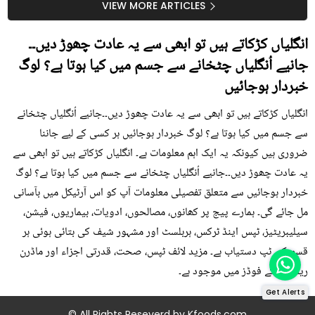
سستا اور قدرتی حل
کیوں کھانا چاہیے؟
VIEW MORE ARTICLES
انگلیاں کڑکاتے ہیں تو ابھی سے یہ عادت چھوڑ دیں۔۔
جانیے اُنگلیاں چٹخانے سے جسم میں کیا ہوتا ہے؟ لوگ
خبردار ہوجائیں
انگلیاں کڑکاتے ہیں تو ابھی سے یہ عادت چھوڑ دیں۔۔جانیے اُنگلیاں چٹخانے
سے جسم میں کیا ہوتا ہے؟ لوگ خبردار ہوجائیں ہر کسی کے لیے جاننا
ضروری ہیں کیونکہ یہ ایک اہم معلومات ہے۔ انگلیاں کڑکاتے ہیں تو ابھی سے
یہ عادت چھوڑ دیں۔۔جانیے اُنگلیاں چٹخانے سے جسم میں کیا ہوتا ہے؟ لوگ
خبردار ہوجائیں سے متعلق تفصیلی معلومات آپ کو اس آرٹیکل میں بآسانی
مل جائے گی۔ ہمارے پیج پر کھانوں، مصالحوں، ادویات، بیماریوں، فیشن،
سیلیبریٹیز، ٹپس اینڈ ٹرکس، ہربلسٹ اور مشہور شیف کی بتائی ہوئی ہر
قسم کی ٹپ دستیاب ہے۔ مزید لائف ٹپس، صحت، قدرتی اجزاء اور ماڈرن
ریمیڈی کے فوڈز میں موجود ہے۔
Get Alerts
© All Rights Reseverd by
Kfoods.com