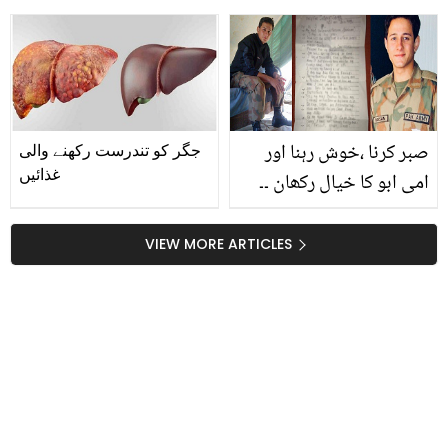
جاتی ہے تو جانیئے اس کو
کئی بیماریاں لا سکتا ہے،
ختم کرنے کے 3 آسان
جانیے نئی تحقیق
طریقے
صبر کرنا ،خوش رہنا اور
جگر کو تندرست رکھنے والی
غذائیں
امی ابو کا خیال رکھان ۔۔
شہادت سے 15 گھنٹے پہلے
بہن کو خط لکھنے والے
VIEW MORE ARTICLES
پاکستانی فوجی کا خط
کیوں وائرل ہے؟