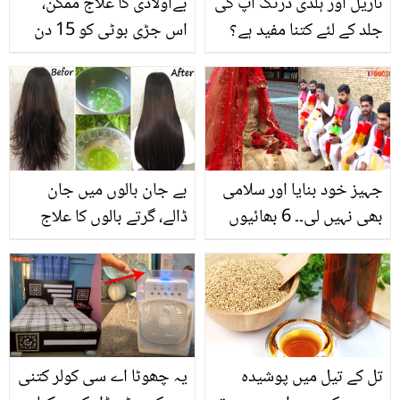
ناریل اور ہلدی ڈرنک آپ کی
بےاولادی کا علاج ممکن،
جلد کے لئے کتنا مفید ہے؟
اس جڑی بوٹی کو 15 دن
جانیئے ایسا نسخہ جو بنائے
استعمال کریں اور فرق
آپ کو دس سال مزید جوان
دیکھیں
جہیز خود بنایا اور سلامی
بے جان بالوں میں جان
بھی نہیں لی۔۔ 6 بھائیوں
ڈالے، گرتے بالوں کا علاج
کی 6 بہنوں سے سادگی کا
کرے۔۔۔ اب نیم سے کریں
دلچسپ واقعہ! پوری شادی
بالوں کے 3 بڑے مسائل کو
پر کتنا خرچہ ہوا؟ دیکھیں
ختم وہ بھی بتائی گئی
ویڈیو
ٹپس سے!
تل کے تیل میں پوشیدہ
یہ چھوٹا اے سی کولر کتنی