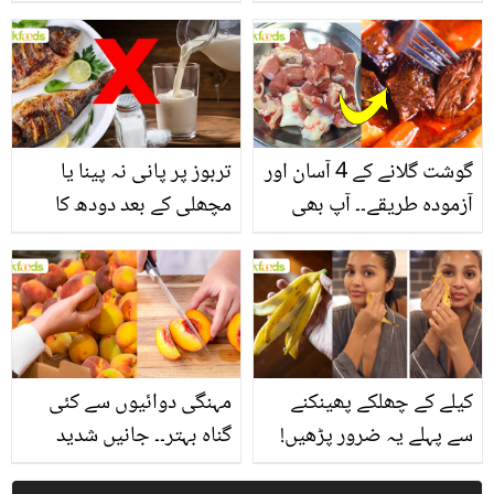
یاد رکھیں
بخش پتوں کے 10 حیرت
انگیز طبی فوائد
گوشت گلانے کے 4 آسان اور
تربوز پر پانی نہ پینا یا
آزمودہ طریقے۔۔ آپ بھی
مچھلی کے بعد دودھ کا
جانیں انٹرنیشنل شیف کے
استعمال۔۔ جانیں کھانوں
بتائے راز
سے متعلق غلط فہمیوں کی
حقیقت کیا ہے اور افواہ
کیا؟
کیلے کے چھلکے پھینکنے
مہنگی دوائیوں سے کئی
سے پہلے یہ ضرور پڑھیں!
گناہ بہتر۔۔ جانیں شدید
جلد کے 3 بڑے مسائل کا
گرمی کے موسم میں آڑو