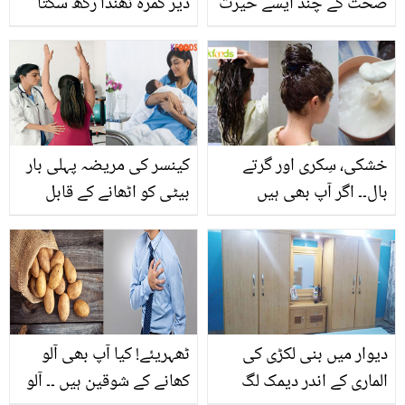
صحت کے چند ایسے حیرت
دیر کمرہ ٹھنڈا رکھ سکتا
انگیز راز جن سے اکثر لوگ
ہے؟ جانیں اس کی قیمت
ناواقف
خشکی، سِکری اور گرتے
کینسر کی مریضہ پہلی بار
بال۔۔ اگر آپ بھی ہیں
بیٹی کو اٹھانے کے قابل
پریشان تو آج ہی دہی میں
ہوگئی.. فزیو تھیراپی سے
چینی ڈال کر بتائے ہوئے
کینسر کے علاج کا حیران
طریقے سے استعمال کریں
کن واقعہ
اور کمال دیکھیں
دیوار میں بنی لکڑی کی
ٹھہریئے! کیا آپ بھی آلو
الماری کے اندر دیمک لگ
کھانے کے شوقین ہیں ۔۔ آلو