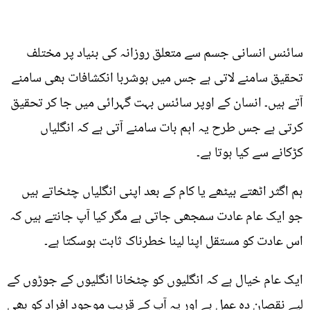
سائنس انسانی جسم سے متعلق روزانہ کی بنیاد پر مختلف
تحقیق سامنے لاتی ہے جس میں ہوشربا انکشافات بھی سامنے
آتے ہیں۔ انسان کے اوپر سائنس بہت گہرائی میں جا کر تحقیق
کرتی ہے جس طرح یہ اہم بات سامنے آتی ہے کہ انگلیاں
کڑکانے سے کیا ہوتا ہے۔
ہم اگثر اٹھتے بیٹھے یا کام کے بعد اپنی انگلیاں چٹخاتے ہیں
جو ایک عام عادت سمجھی جاتی ہے مگر کیا آپ جانتے ہیں کہ
اس عادت کو مستقل اپنا لینا خطرناک ثابت ہوسکتا ہے۔
ایک عام خیال ہے کہ انگلیوں کو چٹخانا انگلیوں کے جوڑوں کے
لیے نقصان دہ عمل ہے اور یہ آپ کے قریب موجود افراد کو بھی