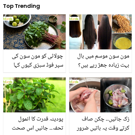
Top Trending
مون سون موسم میں بال
چولائی کو مون سون کی
بہت زیادہ جھڑ رہے ہیں؟
سپر فوڈ سبزی کیوں کہا
جانیں بالوں کو مضبوط
جاتا ہے؟ جانیں وٹامنز،
بنانے کے چند قدرتی طریقے
منرلز اور اینٹی آکسیڈنٹس
سے بھرپور اس سبزی کے
فائدے
رُک جائیں۔۔ چکن صاف
پودینہ قدرت کا انمول
کرتے وقت یہ باتیں ضرور
تحفہ۔۔ جانیں اس صحت