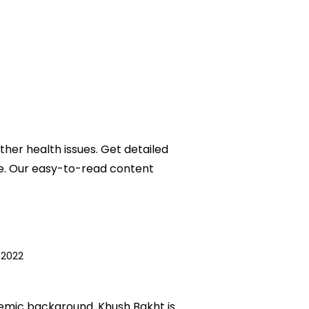
other health issues. Get detailed
life. Our easy-to-read content
 2022
ademic background. Khush Bakht is