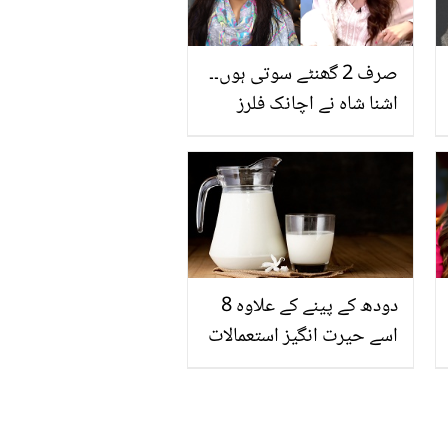
صرف 2 گھنٹے سوتی ہوں۔۔
اشنا شاہ نے اچانک فلرز
کروانا کیوں چھوڑ دیے؟
خوفناک تجربہ بیان کردیا
دودھ کے پینے کے علاوہ 8
اسے حیرت انگیز استعمالات
جنہیں جان کر یقینا آپ دنگ
رہ جائیں گے