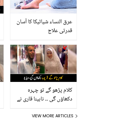
عرق النساء شیاٹیکا کا آسان
قدرتی علاج
کلام پڑھو گے تو چہرہ
دکھاؤں گی ۔۔ نابینا قاری نے
کیسے شادی میں تلاوت کی
اور اپنی دلہن کی فرمائش
VIEW MORE ARTICLES
پوری کر کے دل جیتا لیا؟