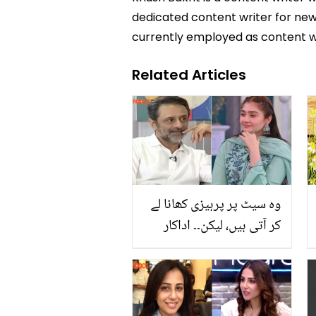
dedicated content writer for news
currently employed as content w
Related Articles
وہ سیٹ پر پرہیزی کھانا لے
کر آتی ہیں، لیکن۔۔ اداکار
علی طاہر نے درفشاں کے
موٹاپے کی وجہ بتا دی!
صارفین جان کر حیران