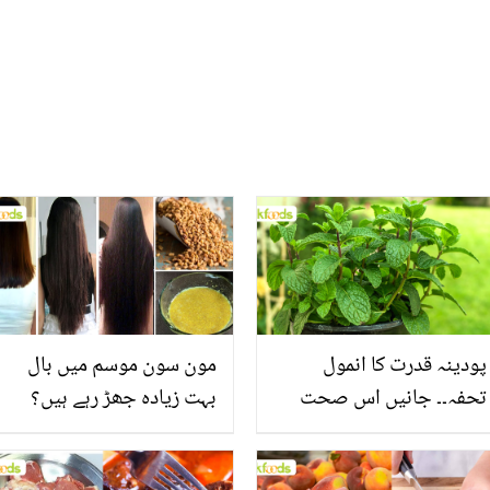
پودینہ قدرت کا انمول
مون سون موسم میں بال
تحفہ۔۔ جانیں اس صحت
بہت زیادہ جھڑ رہے ہیں؟
بخش پتوں کے 10 حیرت
جانیں بالوں کو مضبوط
انگیز طبی فوائد
بنانے کے چند قدرتی طریقے