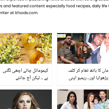
 and featured content especially food recipes, daily life 
riter at kfoods.com.
ماں کا ہاتھ تھام کر کلمہ
کیمومائل چائے اچھی لگتی
پڑھوایا اور۔۔ ریمبو اپنی
ہے ۔۔ لیکن آج جانئے
والدہ کے آخری لمحات بتاتے
کیمومائل پھول کے18
ہوئے آبدیدہ! صاحبہ کا
حیرت انگیز فوائد
ساس کے ساتھ رویہ بھی بتا
دیا