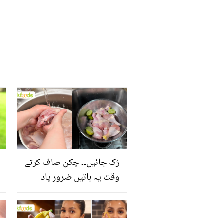
رُک جائیں۔۔ چکن صاف کرتے
وقت یہ باتیں ضرور یاد
رکھیں