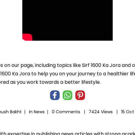
s on our page, including topics like Sirf 1600 Ka Jora and 
rf 1600 Ka Jora to help you on your journey to a healthier 
d as you work towards a better lifestyle.
hush Bakht |
In
News
|
0 Comments |
7424 Views |
15 Oct
ith expertise in publishing news articles with strong ac