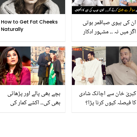
ان کی بیوی صباقمر ہوتی
How to Get Fat Cheeks
Naturally
اگر میں نہ ۔۔ مشہور ادکار
نعمان حبیب کی بیوی نے
پہلی مرتبہ اپنی شادی سے
متعلق بڑا انکشاف کر دیا،
دیکھیں
کبریٰ خان سے اچانک شادی
بچے بھی پالے اور پڑھائی
کا فیصلہ کیوں کرنا پڑا؟
بھی کی۔۔ اکشے کمار کی
مکہ میں نکاح اور رشتے سے
اپنی بیوی کی تعریف کرنے
متعلق گوہر رشید نے کئی راز
پر جویریہ سعود نے کیا
کھول دیے
خواہش ظاہر کردی؟