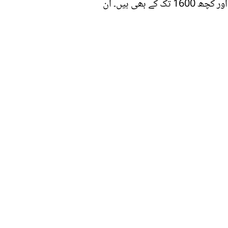
گلے اور بارڈر کے ساتھ بنے بنائے جوڑے آٹھ ہزار تک کی قیمت میں جبکہ اس سے کم کام والے ڈھائی ہزار اور کچھ 1600 تک کے بھی ہیں۔ ان