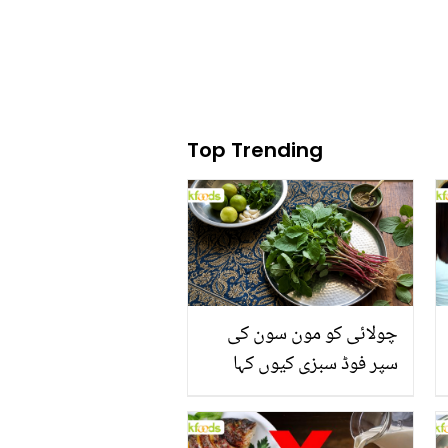
Top Trending
چولائی کو مون سون کی
سپر فوڈ سبزی کیوں کہا
جاتا ہے؟ جانیں وٹامنز،
منرلز اور اینٹی آکسیڈنٹس