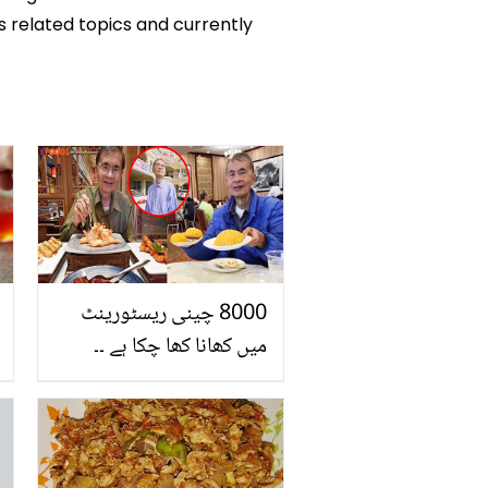
ks related topics and currently
8000 چینی ریسٹورینٹ
میں کھانا کھا چکا ہے ۔۔
جانیے یہ شخص
ریسٹورینٹ میں ہی کھانا
کیوں کھاتا ہے؟