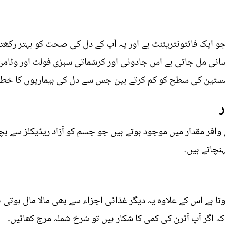
جو ایک فائٹونٹریئنٹ ہے اور یہ آپ کے دل کی صحت کو بہتر رکھتا 
سسٹین کی سطح کو کم کرتے ہین جس سے دل کی بیماریوں کا خطرہ
ر
افر مقدار میں موجود ہوتے ہیں جو جسم کو آزاد ریڈیکلز سے بچات
چاتے ہیں۔
 ہے اس کے علاوہ یہ دیگر غذائی اجزاء سے بھی مالا مال ہوتی 
کہ اگر آپ آئرن کی کمی کا شکار ہیں تو سُرخ شملہ مرچ کھائیں۔