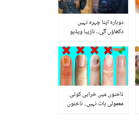
دوبارہ اپنا چہرہ نہیں
دکھاؤں گی۔۔ نازیبا ویڈیو
وائرل ہونے کے بعد کیا مناہل
ملک نے سوشل میڈیا چھوڑ
دیا؟ جذباتی پیغام شئیر
کردیا
ناخنوں میں خرابی کوئی
معمولی بات نہیں.. ناخنوں
کی خرابی کے بارے میں
ڈاکٹر کا چونکا دینے والا
انکشاف