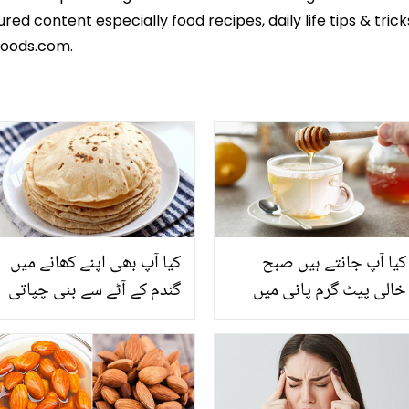
ed content especially food recipes, daily life tips & tric
foods.com.
کیا آپ جانتے ہیں صبح
کیا آپ بھی اپنے کھانے میں
خالی پیٹ گرم پانی میں
گندم کے آٹے سے بنی چپاتی
شہد ملا کر کیوں پیا جاتا
کھاتے ہیں؟ رک جائیے! پہلے
ہے؟ جانیں دلچسپ وجہ
یہ معلومات پڑھ لیجیے