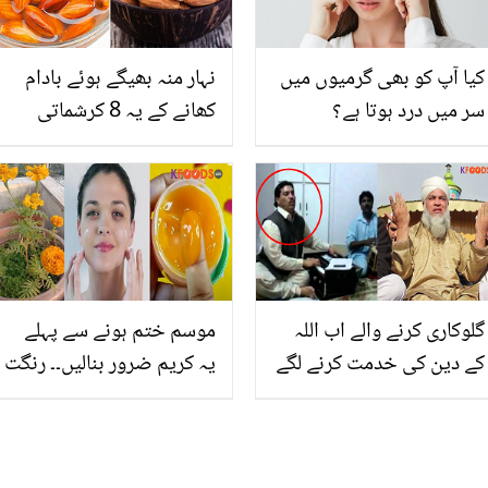
کیا آپ کو بھی گرمیوں میں
نہار منہ بھیگے ہوئے بادام
سر میں درد ہوتا ہے؟
کھانے کے یہ 8 کرشماتی
فوائد جانتے ہیں؟ جان کر
آپ بھی آج سے اس کا
استعمال شروع کر دیں گے
گلوکاری کرنے والے اب اللہ
موسم ختم ہونے سے پہلے
کے دین کی خدمت کرنے لگے
یہ کریم ضرور بنالیں۔۔ رنگت
۔۔ یہ مشہور عالم دین کون
نکھارنے کے لئے گیندے کے
ہیں جن کی زندگی آج اللہ
پھولوں کی کریم کیسے
نے بدل کر رکھ دی؟
بنائیں؟ خوبصورتی کا وہ