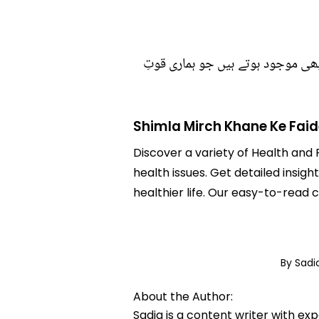
بھی موجود ہوتے ہیں جو ہماری قوتِ
Shimla Mirch Khane Ke Faid
Discover a variety of Health and 
health issues. Get detailed insigh
healthier life. Our easy-to-read
By Sad
About the Author:
Sadia is a content writer with ex