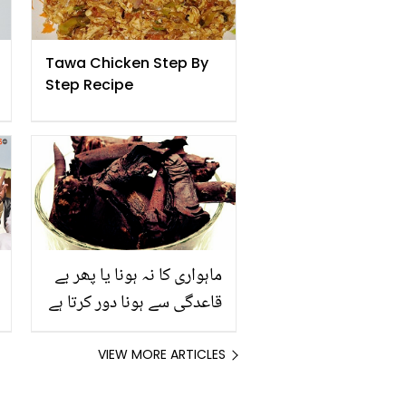
Tawa Chicken Step By
Step Recipe
ماہواری کا نہ ہونا یا پھر بے
قاعدگی سے ہونا دور کرتا ہے
۔۔ جانیئے جادوئی کمال
رکھنے والی مکھن بوٹی کے
VIEW MORE ARTICLES
حیرت انگیز فوائد اور