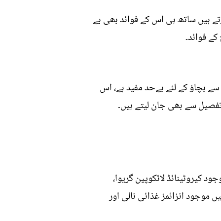
تے ہیں ساتھ ہی اس کے فوائد بھی بے
کے فوائد۔
 سے بچاؤ کے لئے بےحد مفید ہے، اس
 تفصیل سے بھی جان لیتے ہیں۔
د کیروٹینائڈ لائکوپین گریوا،
 موجود انزائمز غذائی نالی اور