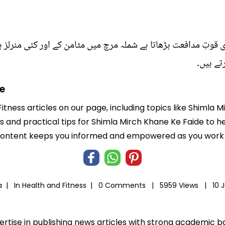
قوتِ مدافعت بڑھاتا ہے شملہ مرچ میں مٹامن کے اور کئی منرلز 
تے ہیں۔
e
Fitness articles on our page, including topics like Shimla
ts and practical tips for Shimla Mirch Khane Ke Faide to h
 content keeps you informed and empowered as you work t
ia |
In
Health and Fitness
|
0 Comments |
5959 Views |
10 
pertise in publishing news articles with strong academic 