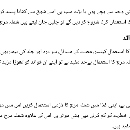
 کی وجہ سے بچے ہوں یا بڑے سب ہی اسے شوق سے کھانا پسند کر
استعمال کرنا شروع کر دیں گے تو چلیں جان لیتے ہیں شملہ مرچ 
ئد
ا استعمال کینسر، معدے کے مسائل، سر درد اور جلد کی بیماریوں
ہ مرچ کا استعمال بےحد مفید ہے تو آیئے ان فوائد کو تھوڑا مزید
ے، اپنی غذا میں شملہ مرچ کا لازمی استعمال کریں اس میں موجو
ے خطرے کو کم کرنے میں بھی موثر ہے، اس کے علاوہ شملہ مرچ میں
فید ہیں۔