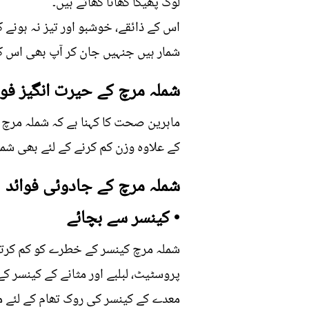
لوگ پھیکا کھانا کھاتے ہیں۔
اس کے ذائقے، خوشبو اور تیز نہ ہونے
شمار ہیں جنہیں جان کر آپ بھی اس کا 
شملہ مرچ کے حیرت انگیز فوا
ماہرین صحت کا کہنا ہے کہ شملہ مرچ ک
کے علاوہ وزن کم کرنے کے لئے بھی شمل
شملہ مرچ کے جادوئی فوائد
• کینسر سے بچائے
شملہ مرچ کینسر کے خطرے کو کم کرتی ہ
پروسٹیٹ، لبلبے اور مثانے کے کینسر ک
معدے کے کینسر کی روک تھام کے لئے م