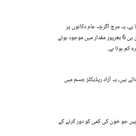
ہے، یہ مرچ اگرچہ عام دکانوں پر
نہیں مگر بڑے اسٹورز اور مارٹ پر با آسانی مل جاتی ہے اس جادوئی اور کرشماتی سبزی فولٹ اور وٹامن بی 6 بھرپور مقدار میں موجود ہوتے
 کم ہوتا ہے۔
ے ہیں، یہ آزاد ریڈیکلز جسم میں
ہیں جو خون کی کمی کو دور کرنے کے