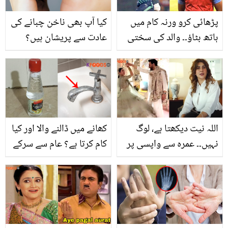
پڑھائی کرو ورنہ کام میں
کیا آپ بھی ناخن چبانے کی
ہاتھ بٹاؤ۔۔ والد کی سختی
عادت سے پریشان ہیں؟
کے باوجود کرکٹ کی دنیا
میں کیسے آئے؟ سب کا دل
جیتنے والے عامر جمال کی
زندگی کے دلچسپ پہلو
اللہ نیت دیکھتا ہے، لوگ
کھانے میں ڈالنے والا اور کیا
نہیں۔۔ عمرہ سے واپسی پر
کام کرتا ہے؟ عام سے سرکے
ڈانس ! کبریٰ خان نے بھی
کے 5 نئے استعمال جو کریں
تنقید کرنے والوں کے منہ
آپ کی بڑی مشکل آسان
بند کردیے