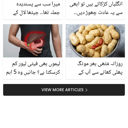
انگلیاں کڑکاتے ہیں تو ابھی
میرا سب سے پسندیدہ
سے یہ عادت چھوڑ دیں۔۔
جملہ تھا۔۔ جیٹھا لال کے
جانیے اُنگلیاں چٹخانے سے
مشہور ڈائیلاگ "اے پاگل
جسم میں کیا ہوتا ہے؟ لوگ
عورت" پر پابندی کیوں لگا
خبردار ہوجائیں
دی گئی؟ اداکار نے بتا دیا
روزانہ مُٹھی بھر مونگ
لیموں بھی فیٹی لیور کم
پھلی کھانے سے آپ کے
کرسکتا ہے؟ جانیں وہ 5 اہم
جسم میں کیا حیران کن
غذائیں جو جگر کی چربی
تبدیلی آئے گی؟ جان کر آپ
کو گھٹانے میں مفید ہیں
VIEW MORE ARTICLES
بھی اس کو کھانا نہ
چھوڑیں گے