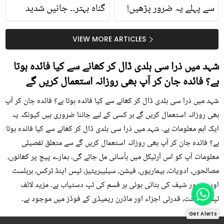
سے پہلے یہ ضرور پڑھیں!
گناہ بہتر۔۔ جانیں شدید
جلد کے 3 بڑے مسائل کا
گرمی کے موسم میں آڑو
سستا اور قدرتی حل
کیوں کھانا چاہیے؟
VIEW MORE ARTICLES
شہد میں ذرا سی ہلدی ڈال کر کھانے سے کیا فائدہ ہوتا
ہے؟ فائدہ جان کر آپ بھی روزانہ استعمال کریں گے
شہد میں ذرا سی ہلدی ڈال کر کھانے سے کیا فائدہ ہوتا ہے؟ فائدہ جان کر آپ
بھی روزانہ استعمال کریں گے ہر کسی کے لیے جاننا ضروری ہیں کیونکہ یہ
ایک اہم معلومات ہے۔ شہد میں ذرا سی ہلدی ڈال کر کھانے سے کیا فائدہ ہوتا
ہے؟ فائدہ جان کر آپ بھی روزانہ استعمال کریں گے سے متعلق تفصیلی
معلومات آپ کو اس آرٹیکل میں بآسانی مل جائے گی۔ ہمارے پیج پر کھانوں،
مصالحوں، ادویات، بیماریوں، فیشن، سیلیبریٹیز، ٹپس اینڈ ٹرکس، ہربلسٹ
اور مشہور شیف کی بتائی ہوئی ہر قسم کی ٹپ دستیاب ہے۔ مزید لائف
ٹپس، صحت، قدرتی اجزاء اور ماڈرن ریمیڈی کے فوڈز میں موجود ہے۔
Get Alerts