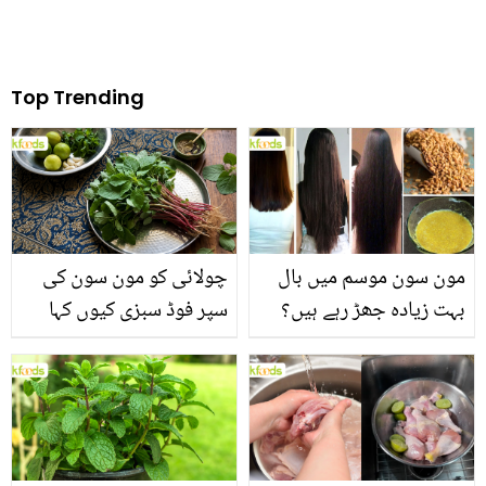
Top Trending
مون سون موسم میں بال
چولائی کو مون سون کی
بہت زیادہ جھڑ رہے ہیں؟
سپر فوڈ سبزی کیوں کہا
جانیں بالوں کو مضبوط
جاتا ہے؟ جانیں وٹامنز،
بنانے کے چند قدرتی طریقے
منرلز اور اینٹی آکسیڈنٹس
سے بھرپور اس سبزی کے
فائدے