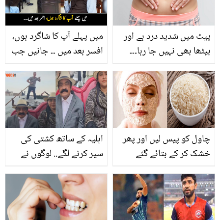
پیٹ میں شدید درد ہے اور
میں پہلے آپ کا شاگرد ہوں،
بیٹھا بھی نہیں جا رہا۔۔۔
افسر بعد میں ۔۔ جانیں جب
کہیں ناف تو نہیں اُتر گئی؟
استاد اپنے 20 گریڈ کے
جانیں اس کا علاج اور
شاگرد افسر کے کمرے میں
پائیں درد میں آرام
اچانک آگیا تو اس نے کیا
کیا؟
چاول کو پیس لیں اور پھر
اہلیہ کے ساتھ کشتی کی
خشک کر کے بتائے گئے
سیر کرنے لگے.. لوگوں نے
طریقے سے استعمال کریں،
رانا ثناء اللہ سے سفر کے
ایسا کمال کا نسخہ کہ
اخراجات کے متعلق پوچھ
جاننے کے بعد آپ بھی
لیا
استعمال یقینی بنالیں گے