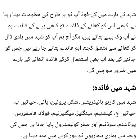
شہد کے بارے میں کے-فوڈ آپ کو ہر طرح کی معلومات دیتا رہتا
ہے، کبھی اس کو کھانے کے فائدے تو کبھی پینے کے فائدے ہم
نے آپ وک پہلے بتائے ہیں، مگر آج ہم آپ کو شہد میں ہلدی ڈال
کر کھانے سے متعلق کچھ اہم فائدے بتانے جا رہے ہیں جس کو
جاننے کے بعد آپ بھی استعمال کرکے فائدہ اٹھانے کے بارے
میں ضرور سوچیں گے۔
شہد میں فائدہ:
شہد میں کاربو ہائیڈریٹس، شکر، پروٹین، پانی، حیاتین ب،
حیاتین ج، کیلشئیم، مینگنیز، میگنیزئیم، فولاد، فاسفورس،
پوٹاشئم، سوڈئیم اور صفر کولیسٹرول پایا جاتا ہے جس کی
وجہ سے ہماری بیماریوں کو دور کرنے میں مدد دیتا ہے۔