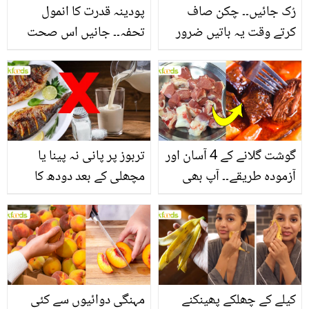
رُک جائیں۔۔ چکن صاف
پودینہ قدرت کا انمول
کرتے وقت یہ باتیں ضرور
تحفہ۔۔ جانیں اس صحت
یاد رکھیں
بخش پتوں کے 10 حیرت
انگیز طبی فوائد
گوشت گلانے کے 4 آسان اور
تربوز پر پانی نہ پینا یا
آزمودہ طریقے۔۔ آپ بھی
مچھلی کے بعد دودھ کا
جانیں انٹرنیشنل شیف کے
استعمال۔۔ جانیں کھانوں
بتائے راز
سے متعلق غلط فہمیوں کی
حقیقت کیا ہے اور افواہ
کیا؟
کیلے کے چھلکے پھینکنے
مہنگی دوائیوں سے کئی