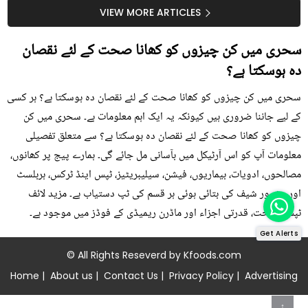
سستا اور قدرتی حل
کیوں کھانا چاہیے؟
VIEW MORE ARTICLES
سحری میں کن چیزوں کو کھانا صحت کے لئے نقصان
دہ ہوسکتا ہے؟
سحری میں کن چیزوں کو کھانا صحت کے لئے نقصان دہ ہوسکتا ہے؟ ہر کسی
کے لیے جاننا ضروری ہیں کیونکہ یہ ایک اہم معلومات ہے۔ سحری میں کن
چیزوں کو کھانا صحت کے لئے نقصان دہ ہوسکتا ہے؟ سے متعلق تفصیلی
معلومات آپ کو اس آرٹیکل میں بآسانی مل جائے گی۔ ہمارے پیج پر کھانوں،
مصالحوں، ادویات، بیماریوں، فیشن، سیلیبریٹیز، ٹپس اینڈ ٹرکس، ہربلسٹ
اور مشہور شیف کی بتائی ہوئی ہر قسم کی ٹپ دستیاب ہے۔ مزید لائف
ٹپس، صحت، قدرتی اجزاء اور ماڈرن ریمیڈی کے فوڈز میں موجود ہے۔
Get Alerts
© All Rights Reseverd by
Kfoods.com
Home
|
About us
|
Contact Us
|
Privacy Policy
|
Advertising
↑