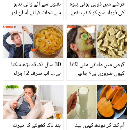
قرضے میں ڈوبی ہوئی بیوہ
بغلوں سے آنے والی بدبو
کی فریاد سن کر کانپ اٹھے
سے نجات کیلئے آسان اور
۔۔ جنرل ضیاء کا وہ قدم،
مفید نسخے
جس کے بعد بیوہ خاتون نے
جھولی بھر کر دعائیں دیں
گرمی میں ملتانی مٹی لگانا
30 سال تک قد بڑھ سکتا
کیوں ضروری ہے؟ جانیں
ہے ۔۔۔ اب صرف 2 اجزاء
سستی مٹی کے وہ قیمتی
سے تیار کریں بانس کا ایسا
فائدے، جو آپ کی جلد کے
کارآمد مربہ، جو چھوٹے قد
لیئے بہترین ہیں
والوں کیلئے کسی خزانے
سے کم نہیں
آم کھا کر دودھ کیوں پینا
بند ناک کھولنے کا حیرت