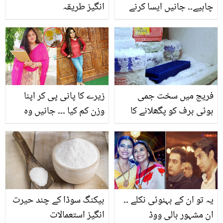
چاہیے۔۔ جانیں ایسا کرنے
انگیز طریقہ
سے کون سی تکلیفوں سے
بچا جاسکتا ہے؟
فریج میں سخت جمی
زیرے کا پانی پی کر اپنا
ہوئی برف کو پگھلانے کا
وزن کم کیا ۔۔۔ جانیں وہ
زبردست طریقہ
طریقے جس سے خاتون نے
چند ماہ میں اپنا وزن تیزی
سے گھٹایا
یہ تو ان کے بہنوئی نکلے ۔۔
بیکنگ سوڈا کے چند حیرت
ان مشہور بالی ووڈ
انگیز استعمالات