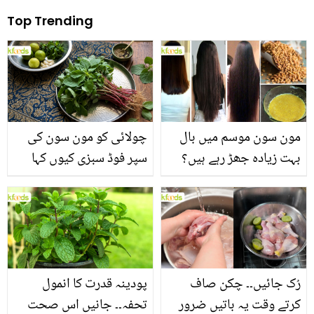
Top Trending
مون سون موسم میں بال
چولائی کو مون سون کی
بہت زیادہ جھڑ رہے ہیں؟
سپر فوڈ سبزی کیوں کہا
جانیں بالوں کو مضبوط
جاتا ہے؟ جانیں وٹامنز،
بنانے کے چند قدرتی طریقے
منرلز اور اینٹی آکسیڈنٹس
سے بھرپور اس سبزی کے
فائدے
رُک جائیں۔۔ چکن صاف
پودینہ قدرت کا انمول
کرتے وقت یہ باتیں ضرور
تحفہ۔۔ جانیں اس صحت