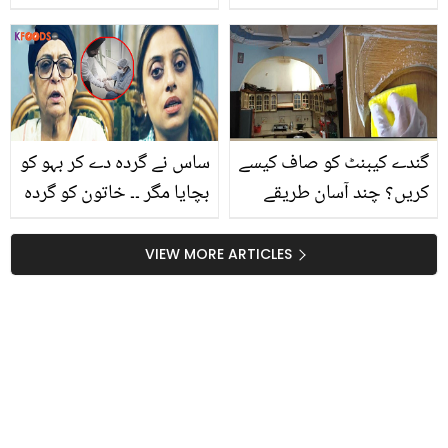
اداکاروں کے درمیان آپس
میں کیا رشتہ داری نکل
آئی؟ اتنے سالوں سے مداح
بھی نہیں جانتے تھے
گندے کیبنٹ کو صاف کیسے
ساس نے گردہ دے کر بہو کو
کریں؟ چند آسان طریقے
بچایا مگر ۔۔ خاتون کو گردہ
جن سے کیبنٹ بھی صاف
تو مل گیا، لیکن ان کے ساتھ
ہوجائے گا اور لال بیگ بھی
ایسا کیا ہوا کہ یہ دوبارہ
VIEW MORE ARTICLES
نہیں آئیں گے
موت کے منہ میں جا
پہنچی؟