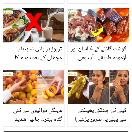
یاد رکھیں
بخش پتوں کے 10 حیرت
انگیز طبی فوائد
گوشت گلانے کے 4 آسان اور
تربوز پر پانی نہ پینا یا
آزمودہ طریقے۔۔ آپ بھی
مچھلی کے بعد دودھ کا
جانیں انٹرنیشنل شیف کے
استعمال۔۔ جانیں کھانوں
بتائے راز
سے متعلق غلط فہمیوں کی
حقیقت کیا ہے اور افواہ
کیا؟
کیلے کے چھلکے پھینکنے
مہنگی دوائیوں سے کئی
سے پہلے یہ ضرور پڑھیں!
گناہ بہتر۔۔ جانیں شدید
جلد کے 3 بڑے مسائل کا
گرمی کے موسم میں آڑو