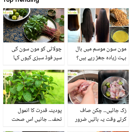
مون سون موسم میں بال
چولائی کو مون سون کی
بہت زیادہ جھڑ رہے ہیں؟
سپر فوڈ سبزی کیوں کہا
جانیں بالوں کو مضبوط
جاتا ہے؟ جانیں وٹامنز،
بنانے کے چند قدرتی طریقے
منرلز اور اینٹی آکسیڈنٹس
سے بھرپور اس سبزی کے
فائدے
رُک جائیں۔۔ چکن صاف
پودینہ قدرت کا انمول
کرتے وقت یہ باتیں ضرور
تحفہ۔۔ جانیں اس صحت
یاد رکھیں
بخش پتوں کے 10 حیرت