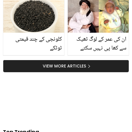
100 سال سے زنجیروں
میں قصور کس کا؟ نئے
میں گرفتار ہے، وجہ جان کر
انکشافات
آپ بھی حیران رہ جائیں
گے
ان کی عمر کے لوگ ٹھیک
کلونجی کے چند قیمتی
سے کھا پی نہیں سکتے
ٹوٹکے
لیکن یہ بچے کے باپ بنے ۔۔
108 سال کی عمر میں اولاد
VIEW MORE ARTICLES
کی نعمت حاصل کرنے والا
پاکستانی
Top Trending