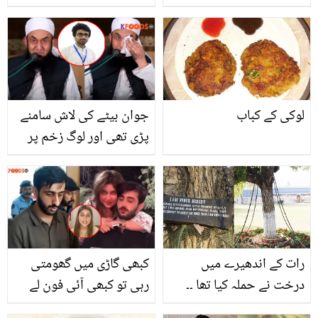
علی نے خواتین کی دکھتی
نجات دلائے۔۔کالی مرچ کی
رگ کو چھیڑتے ہوئے کہا
چائے کیسے بنتی ہے؟
مشورے دے ڈالے؟
جانیں اس کے فائدے
لوکی کے کباب
جوان بیٹے کی لاش سامنے
پڑی تھی اور لوگ زخم پر
نمک چھڑک رہے تھے.. مولانا
طارق جمیل تنقید کرنے
والوں کو حدیث سناتے ہوئے
روپڑے
رات کے اندھیرے میں
کبھی گاڑی میں گھومتی
درخت نے حملہ کیا تھا ۔۔
رہی تو کبھی آئی فون لے
پاکستان کا وہ درخت جو
لیا۔۔ سامعہ حجاب کیس