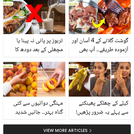
انگیز طبی فوائد
گوشت گلانے کے 4 آسان اور
تربوز پر پانی نہ پینا یا
آزمودہ طریقے۔۔ آپ بھی
مچھلی کے بعد دودھ کا
جانیں انٹرنیشنل شیف کے
استعمال۔۔ جانیں کھانوں
بتائے راز
سے متعلق غلط فہمیوں کی
حقیقت کیا ہے اور افواہ
کیا؟
کیلے کے چھلکے پھینکنے
مہنگی دوائیوں سے کئی
سے پہلے یہ ضرور پڑھیں!
گناہ بہتر۔۔ جانیں شدید
جلد کے 3 بڑے مسائل کا
گرمی کے موسم میں آڑو
سستا اور قدرتی حل
کیوں کھانا چاہیے؟
VIEW MORE ARTICLES