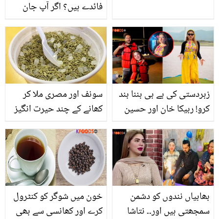
فائدے ہیں؟ اگر آپ جان
جائیں تو کبھی بھی تیل
لگانا نہیں بھولیں گے
زبردستی کی بے بی بننا بند
سونف اور مصری ملا کر
کرو! ربیکا خان اور حسین
کھانے کے چند حیرت انگیز
کے شادی کے بعد سیر
فوائد
سپاٹے، وائرل ویڈیو پر جم
کے ٹرولنگ
بھابیاں نندوں کو دشمن
خون میں شوگر کو کنٹرول
سمجھتی ہیں اور۔۔ نتاشا
کرے اور کھانسی سے بھی