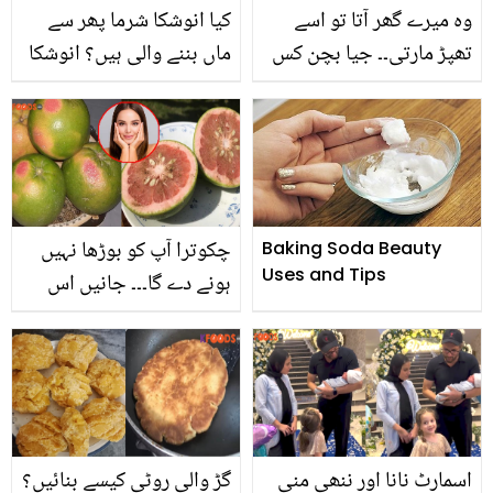
وہ میرے گھر آتا تو اسے
کیا انوشکا شرما پھر سے
تھپڑ مارتی۔۔ جیا بچن کس
ماں بننے والی ہیں؟ انوشکا
بات پر اتنا ناراض ہوئیں کہ
کی ویرات کوہلی کے ساتھ
شاہ رخ خان کو معافی
ویڈیو نے سچائی سے پردہ
مانگنی پڑی؟
اٹھا دیا
چکوترا آپ کو بوڑھا نہیں
Baking Soda Beauty
Uses and Tips
ہونے دے گا۔۔۔ جانیں اس
مزے دار موسمی پھل سے
متعلق 4 زبردست حقائق
اسمارٹ نانا اور ننھی منی
گڑ والی روٹی کیسے بنائیں؟