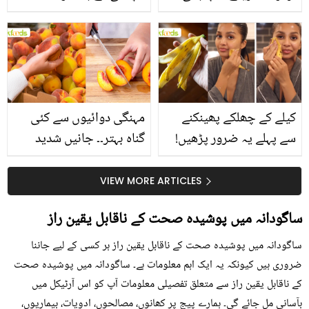
جانیں انٹرنیشنل شیف کے
استعمال۔۔ جانیں کھانوں
بتائے راز
سے متعلق غلط فہمیوں کی
حقیقت کیا ہے اور افواہ
کیا؟
کیلے کے چھلکے پھینکنے
مہنگی دوائیوں سے کئی
سے پہلے یہ ضرور پڑھیں!
گناہ بہتر۔۔ جانیں شدید
جلد کے 3 بڑے مسائل کا
گرمی کے موسم میں آڑو
سستا اور قدرتی حل
کیوں کھانا چاہیے؟
VIEW MORE ARTICLES
ساگودانہ میں پوشیدہ صحت کے ناقابل یقین راز
ساگودانہ میں پوشیدہ صحت کے ناقابل یقین راز ہر کسی کے لیے جاننا
ضروری ہیں کیونکہ یہ ایک اہم معلومات ہے۔ ساگودانہ میں پوشیدہ صحت
کے ناقابل یقین راز سے متعلق تفصیلی معلومات آپ کو اس آرٹیکل میں
بآسانی مل جائے گی۔ ہمارے پیج پر کھانوں، مصالحوں، ادویات، بیماریوں،