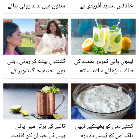
خالائیں.. شاہد آفریدی نے
منٹوں میں لذیذ روٹی بنانے
نواسے کو پہلی بار گود میں
کا آسان طریقہ اور اس کے
لے کر ایسا کیا کہا جو لوگ
فائدے
بھی تعریف کرنے لگے؟
لیموں پانی کمزور معدے کی
گھنٹوں بیٹھ کر روتی رہتی
طاقت بڑھائے ساتھ ساتھ
ہوں۔۔ صنم جنگ شوہر کے
وزن بھی گھٹائے، جانیئے
اور بچوں کے باوجود تنہائی
لیموں پانی کے 7 حیرت
کا شکار کیوں ہوگئیں؟
انگیز فوائد
کھٹے دہی کو پھینکیے نہیں
تانبے کے برتن میں پانی
بلکہ اس کو کیسے دوبارہ
پینے کے حیران کن فائدے