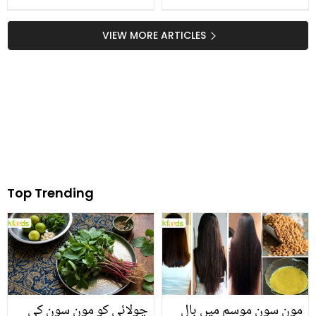
استعمال کریں؟ جانیں دہی
کو کھٹا ہونے سے بچانے کا
VIEW MORE ARTICLES
زبردست طریقہ
Top Trending
مون سون موسم میں بال
چولائی کو مون سون کی