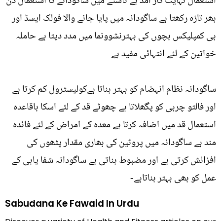
استعمال نہایت کار آمد ہے ناشتے میں ساگودانے کا استعمال دن
بھر تازہ رکھتا ہے ساگودانہ میں پایا جانے والا فولک ایسڈ اور
بی کمپلیکس بچوں کی بہترنشوونما میں مدد دیتا ہے حاملہ
خواتین کے لئے انتہائی مفید ہے
ساگودانہ نظام انہضام کو بہتر بناتا ہےکولیسٹرول کم کرتا ہے
اور فالتو چربی کو پگھلاتا ہے چھوٹے قد کے لئے اسکا باقاعدہ
استعمال قد میں اضافہ کرتا ہے معدہ کے امراض کے لئے فائدہ
مند ہے ساگودانہ میں پروٹین کی بھاری مقدار پٹھوں کی
افزائش کرتی ہے اور مضبوط بناتی ہے ساگودانہ شفا یابی کے
عمل کو بھی بہتر بناتاہے-
Sabudana Ke Fawaid In Urdu