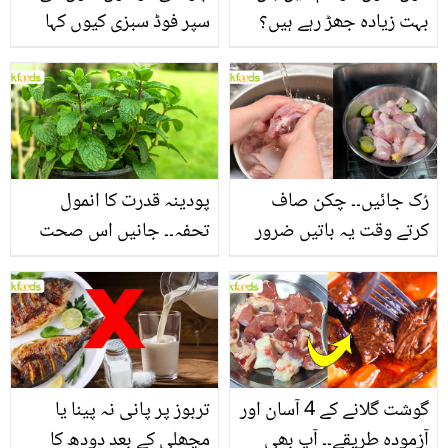
بہت زیادہ جھڑ رہے ہیں؟
سپر فوڈ سبزی کیوں کہا
جانیں بالوں کو مضبوط
جاتا ہے؟ جانیں وٹامنز،
بنانے کے چند قدرتی طریقے
منرلز اور اینٹی آکسیڈنٹس
سے بھرپور اس سبزی کے
فائدے
رُک جائیں۔۔ چکن صاف
پودینہ قدرت کا انمول
کرتے وقت یہ باتیں ضرور
تحفہ۔۔ جانیں اس صحت
یاد رکھیں
بخش پتوں کے 10 حیرت
انگیز طبی فوائد
گوشت گلانے کے 4 آسان اور
تربوز پر پانی نہ پینا یا
آزمودہ طریقے۔۔ آپ بھی
مچھلی کے بعد دودھ کا