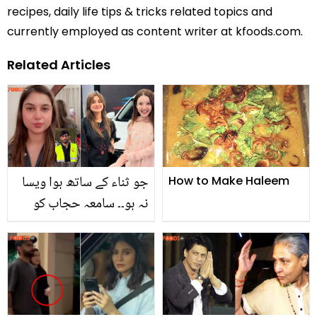
recipes, daily life tips & tricks related topics and
currently employed as content writer at kfoods.com.
Related Articles
جو ثناء کے ساتھ ہوا ویسا
How to Make Haleem
نہ ہو۔۔ سامعہ حجاب کو
دھمکیاں دینے والا شخص
گرفتار! ملزم زاہد کس طرح
ٹک ٹاکر کو پریشان کرتا
تھا؟